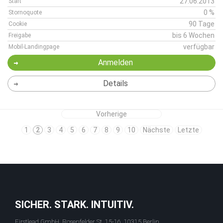
27.06.2013
Start
0 %
Stornoquote
90 Tage
Cookie
bis 6 Wochen
Freigabe
verfügbar
Mobil-Landingpage
Anmelden
Details
Vorherige
1
2
3
4
5
6
7
8
9
10
Nächste
Letzte
SICHER. STARK. INTUITIV.
Firstlead GmbH, Rosenfelder St. 15-16, 10315 Berlin