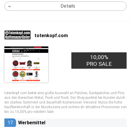
Details
totenkopf.com
10,00%
PRO SALE
totenkopf.com bietet eine große Auswahl an Patches, Backpatches und Pins
aus den Bereichen Metal, Punk und Rock. Der Shop punktet bei Kunden durch
ein starkes Sortiment und dauerhaft kostenlosen Versand. Nutze die hohe
Kaufbereitschaft in der Musikszene und sichere dir attraktive Provisionen von
bis zu 10,00% pro validem Sale.
17
Werbemittel