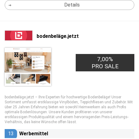
Details
bodenbeläge.jetzt
7,00%
PRO SALE
bodenbeläge.jetzt – Ihre Experten für hochwertige Bodenbeläge! Unser
Sortiment umfasst erstklassige Vinylböden, Teppichfliesen und Zubehör. Mit
über 25 Jahren Erfahrung bieten wir sowohl Heimwerkern als auch Profis
optimale Bodenlösungen. Unsere Kunden profitieren von unserer
erstklassigen Produktqualität und einem hervorragenden Preis-Leistungs-
Verhältnis, das keine Wünsche offen lässt.
13
Werbemittel