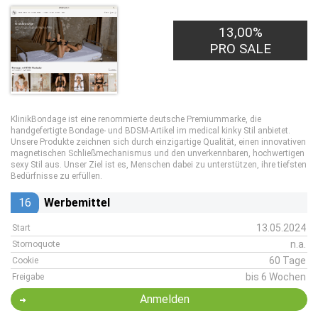
13,00%
PRO SALE
KlinikBondage ist eine renommierte deutsche Premiummarke, die
handgefertigte Bondage- und BDSM-Artikel im medical kinky Stil anbietet.
Unsere Produkte zeichnen sich durch einzigartige Qualität, einen innovativen
magnetischen Schließmechanismus und den unverkennbaren, hochwertigen
sexy Stil aus. Unser Ziel ist es, Menschen dabei zu unterstützen, ihre tiefsten
Bedürfnisse zu erfüllen.
16
Werbemittel
13.05.2024
Start
n.a.
Stornoquote
60 Tage
Cookie
bis 6 Wochen
Freigabe
Anmelden