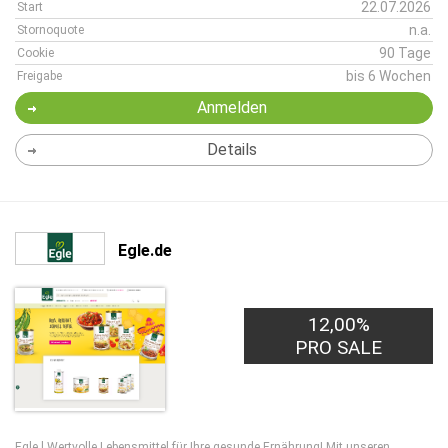
22.07.2026
Start
n.a.
Stornoquote
90 Tage
Cookie
bis 6 Wochen
Freigabe
Anmelden
Details
Egle.de
12,00%
PRO SALE
Egle l Wertvolle Lebensmittel für Ihre gesunde Ernährung! Mit unseren