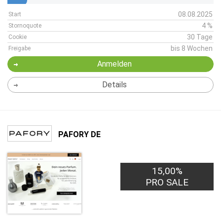
08.08.2025
Start
4 %
Stornoquote
30 Tage
Cookie
bis 8 Wochen
Freigabe
Anmelden
Details
PAFORY DE
15,00%
20,00€
PRO LEAD
PRO SALE