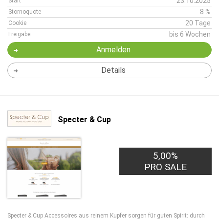
23.10.2025
Start
8 %
Stornoquote
20 Tage
Cookie
bis 6 Wochen
Freigabe
Anmelden
Details
Specter & Cup
5,00%
PRO SALE
Specter & Cup Accessoires aus reinem Kupfer sorgen für guten Spirit: durch