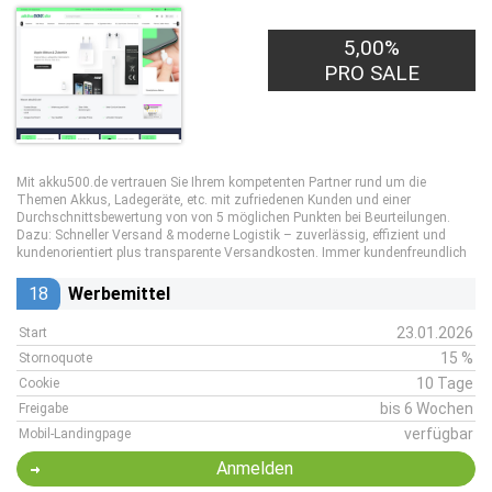
5,00%
PRO SALE
Mit akku500.de vertrauen Sie Ihrem kompetenten Partner rund um die
Themen Akkus, Ladegeräte, etc. mit zufriedenen Kunden und einer
Durchschnittsbewertung von von 5 möglichen Punkten bei Beurteilungen.
Dazu: Schneller Versand & moderne Logistik – zuverlässig, effizient und
kundenorientiert plus transparente Versandkosten. Immer kundenfreundlich
18
Werbemittel
23.01.2026
Start
15 %
Stornoquote
10 Tage
Cookie
bis 6 Wochen
Freigabe
verfügbar
Mobil-Landingpage
Anmelden