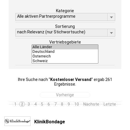
Kategorie
Alle aktiven Partnerprogramme
Sortierung
nach Relevanz (nur Stichwortsuche)
Vertriebsgebiete
Ihre Suche nach "
Kostenloser Versand
" ergab 261
Ergebnisse.
Vorherige
1
2
3
4
5
6
7
8
9
10
Nächste
Letzte
KlinikBondage