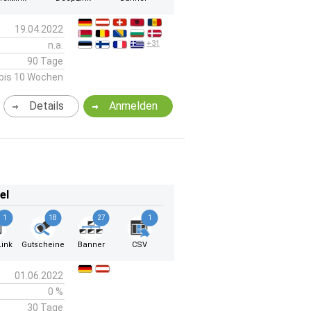
19.04.2022
+31
n.a.
90 Tage
bis 10 Wochen
Details
Anmelden
el
1
18
27
1
ink
Gutscheine
Banner
CSV
01.06.2022
0 %
30 Tage