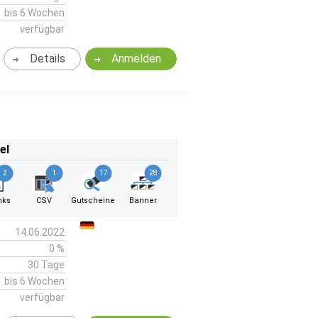
bis 6 Wochen
verfügbar
Details
Anmelden
el
2
1
17
28
nks
CSV
Gutscheine
Banner
14.06.2022
0 %
30 Tage
bis 6 Wochen
verfügbar