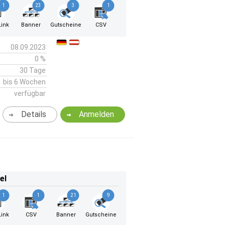
1
23
3
1
ink
Banner
Gutscheine
CSV
08.09.2023
0 %
30 Tage
bis 6 Wochen
verfügbar
Details
Anmelden
el
1
1
21
9
ink
CSV
Banner
Gutscheine