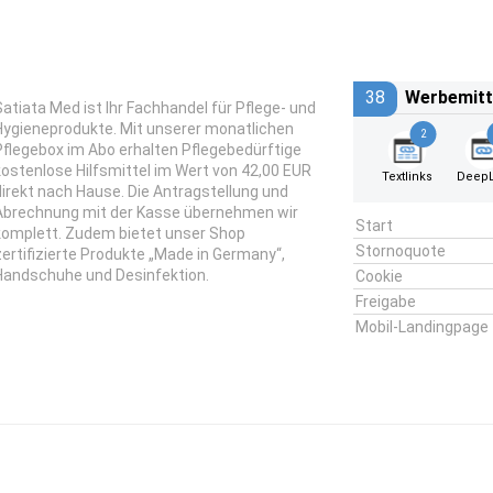
38
Werbemitt
Satiata Med ist Ihr Fachhandel für Pflege- und
Hygieneprodukte. Mit unserer monatlichen
2
Pflegebox im Abo erhalten Pflegebedürftige
kostenlose Hilfsmittel im Wert von 42,00 EUR
Textlinks
DeepL
direkt nach Hause. Die Antragstellung und
Abrechnung mit der Kasse übernehmen wir
Start
komplett. Zudem bietet unser Shop
Stornoquote
zertifizierte Produkte „Made in Germany“,
Handschuhe und Desinfektion.
Cookie
Freigabe
Mobil-Landingpage