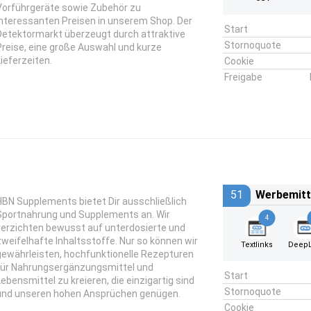
Vorführgeräte sowie Zubehör zu
interessanten Preisen in unserem Shop. Der
Start
Detektormarkt überzeugt durch attraktive
Stornoquote
Preise, eine große Auswahl und kurze
Lieferzeiten.
Cookie
Freigabe
51
Werbemitt
HBN Supplements bietet Dir ausschließlich
Sportnahrung und Supplements an. Wir
4
verzichten bewusst auf unterdosierte und
zweifelhafte Inhaltsstoffe. Nur so können wir
Textlinks
DeepL
gewährleisten, hochfunktionelle Rezepturen
für Nahrungsergänzungsmittel und
Start
Lebensmittel zu kreieren, die einzigartig sind
Stornoquote
und unseren hohen Ansprüchen genügen.
Cookie