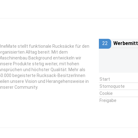
22
Werbemitt
OneMate stellt funktionale Rucksäcke für den
organisierten Alltag bereit. Mit dem
Maschinenbau Background entwickeln wir
unsere Produkte stetig weiter, mit hohen
Ansprüchen und höchster Qualität. Mehr als
50.000 begeisterte Rucksack-BesitzerInnen
Start
teilen unsere Vision und Herangehensweise in
Stornoquote
unserer Community.
Cookie
Freigabe