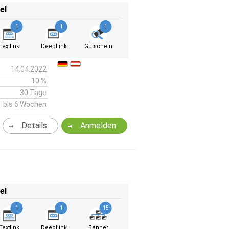
el
1
1
1
Textlink
DeepLink
Gutschein
14.04.2022
10 %
30 Tage
bis 6 Wochen
Details
Anmelden
el
1
1
15
Textlink
DeepLink
Banner