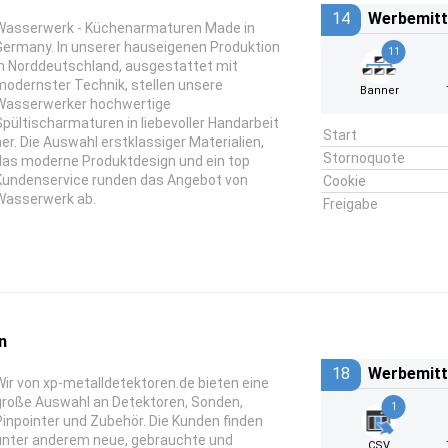
14
Werbemitt
Wasserwerk - Küchenarmaturen Made in
Germany. In unserer hauseigenen Produktion
11
in Norddeutschland, ausgestattet mit
modernster Technik, stellen unsere
Banner
Wasserwerker hochwertige
Spültischarmaturen in liebevoller Handarbeit
Start
her. Die Auswahl erstklassiger Materialien,
Stornoquote
das moderne Produktdesign und ein top
Kundenservice runden das Angebot von
Cookie
Wasserwerk ab.
Freigabe
n
18
Werbemitt
Wir von xp-metalldetektoren.de bieten eine
große Auswahl an Detektoren, Sonden,
1
Pinpointer und Zubehör. Die Kunden finden
unter anderem neue, gebrauchte und
CSV