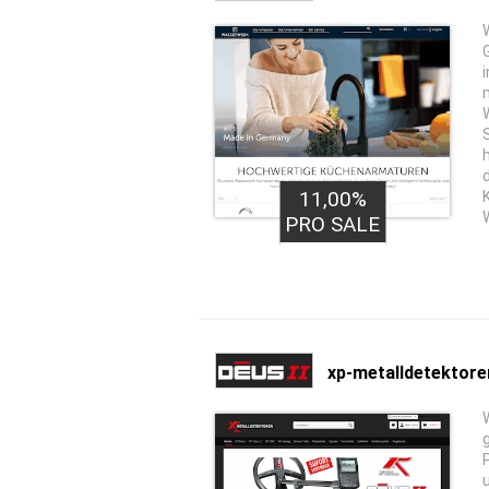
11,00%
PRO SALE
xp-metalldetektore