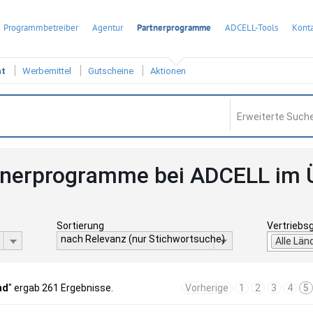
Programmbetreiber
Agentur
Partnerprogramme
ADCELL-Tools
Konta
ht
Werbemittel
Gutscheine
Aktionen
Erweiterte Suche
tnerprogramme bei ADCELL im 
Sortierung
Vertriebs
nach Relevanz (nur Stichwortsuche)
Alle Län
nd
" ergab 261 Ergebnisse.
Vorherige
1
2
3
4
5