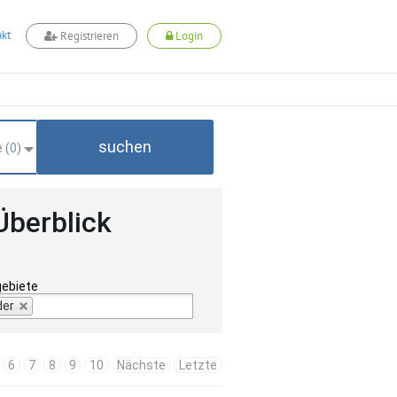
kt
Registrieren
Login
suchen
 (
0
)
Überblick
gebiete
der
6
7
8
9
10
Nächste
Letzte