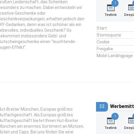
großen Leidenschaft, das Schenken
1
besonders zu machen. Dabei entwickeln wir
kreative Geschenke oder
Textlink
DeepL
Geschenkverpackungen, erhalten jedoch den
DIY-Gedanken, denn was ist schöner als ein
Start
liebevolles, individuelles Geschenk? So
Stornoquote
bekommen insbesondere Geld- und
Gutscheingeschenke einen "leuchtende-
Cookie
Augen-Effekt".
Freigabe
Mobil-Landingpage
33
Werbemitt
Hut-Breiter München, Europas größtes
Hutfachgeschäft. Als Europas größtes
1
Hutfachgeschäft bietet Ihnen Hut-Breiter
München ein enormes Sortiment an Mützen,
Textlink
DeepL
Hüten und Caps. Bei uns finden Sie eine