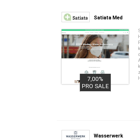
Satiata Med
45,00€
7,00%
PRO LEAD
PRO SALE
Wasserwerk