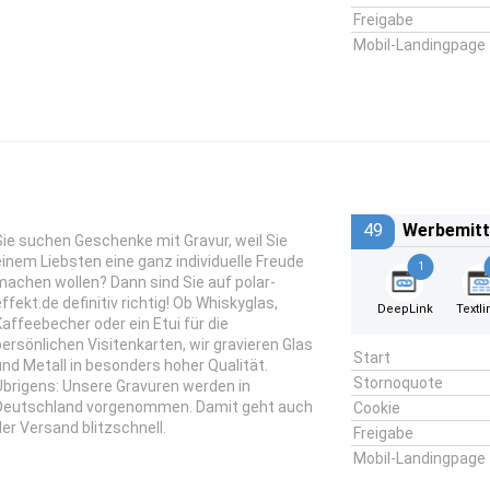
Freigabe
Mobil-Landingpage
49
Werbemitt
Sie suchen Geschenke mit Gravur, weil Sie
einem Liebsten eine ganz individuelle Freude
1
machen wollen? Dann sind Sie auf polar-
effekt.de definitiv richtig! Ob Whiskyglas,
DeepLink
Textli
Kaffeebecher oder ein Etui für die
persönlichen Visitenkarten, wir gravieren Glas
Start
und Metall in besonders hoher Qualität.
Stornoquote
Übrigens: Unsere Gravuren werden in
Deutschland vorgenommen. Damit geht auch
Cookie
der Versand blitzschnell.
Freigabe
Mobil-Landingpage