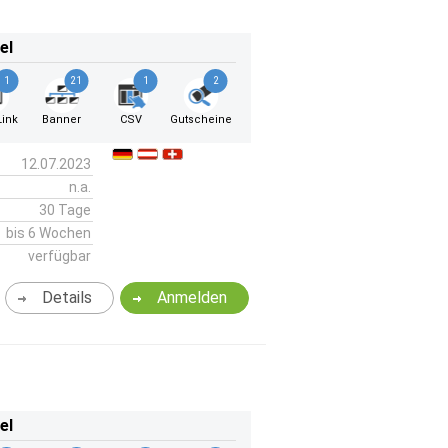
el
1
21
1
2
ink
Banner
CSV
Gutscheine
12.07.2023
n.a.
30 Tage
bis 6 Wochen
verfügbar
Details
Anmelden
el