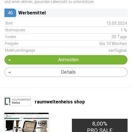
und einen aktiven, gesunden Lebensstil zu unterstützen.
46
Werbemittel
15.05.2024
Start
1 %
Stornoquote
30 Tage
Cookie
bis 10 Wochen
Freigabe
verfügbar
Mobil-Landingpage
Anmelden
Details
raumweltenheiss shop
8,00%
PRO SALE