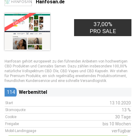
Hanfosan.de
EXKLUSIV
37,00%
PRO SALE
Hanfosan gehört europaweit zu den führenden Anbietern von hochwertigen
CBD Produkten und Cannabis Samen. Dazu zählen insbesondere 100,00%
natürliche Vollspektrum CBD Öle, CBD Vapes und CBD Kapseln. Wir stehen
für Premium Produkte, ein sich regelmäßig erweiterndes Produktsortiment,
freundlichen Kundenservice und eine schnelle Versandlogistik.
114
Werbemittel
13.10.2020
Start
13 %
Stornoquote
30 Tage
Cookie
bis 10 Wochen
Freigabe
verfügbar
Mobil-Landingpage