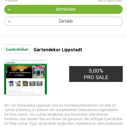
bis 6 Wochen
Freigabe
Anmelden
Details
Gartendekor Lippstadt
5,00%
PRO SALE
Wir von Gartendekor-Lippstadt sind ein Familienunternehmen mit über 20
Jahren Erfahrung im Bereich von ausgefallenen Dekorationsmöglichkeiten
für Ihren Garten. Sie suchen Skulpturen aus Kunststein oder Bronze,
Pavillons oder Säulen? Bei uns finden Sie garantiert den richtigen Eye-Catcher
für Ihren Garten. Egal, ob Sie einen englischen, mediterranen oder asiatischen