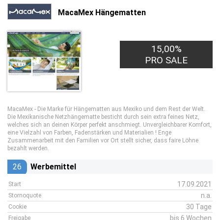
MacaMex Hängematten
15,00%
PRO SALE
MacaMex - Die Marke für Hängematten aus Mexiko und dem Rest der Welt.
Die Mexikanische Netzhängematte besticht durch sein extra feines Netz,
welches sich an deinen Körper perfekt anschmiegt. Unvergleichbarer Komfort,
eine Vielzahl von Farben, Fadenstärken und Materialien ! Enge
Zusammenarbeit mit den Familien vor Ort stellt sicher, dass faire Löhne
bezahlt werden.
26
Werbemittel
17.09.2021
Start
n.a.
Stornoquote
30 Tage
Cookie
bis 6 Wochen
Freigabe