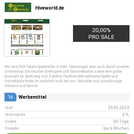
Hiveworld.de
20,00%
PRO SALE
Wir sind DER lokale Spieleladen in Köln. Überzeugen aber auch durch unseren
Onlineshop. Die neusten Brettspiele und Sammelkarten sowie eine große
Auswahl an Spielzeug und Zubehör. Fachhandels-exklusive Spiele und
Vorverkäufe findet ihr natürlich auch bei uns. Schneller und zuverlässiger
Versand und Service.
16
Werbemittel
29.05.2024
Start
0 %
Stornoquote
60 Tage
Cookie
bis 6 Wochen
Freigabe