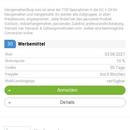
HängemattenShop.com ist einer der TOP-Spezialisten in der EU + CH für
Hängematten und Hängestühle. Es werden alle Zielgruppen, in allen
Preisklassen, angesprochen. Jeder findet hier das passende Produkt.
Outdoor-, Indoorhängematten, passendes Zubehör, professionelle Beratung,
Vielzahl von Versand- & Zahlungsmethoden uvm. stellen eine bestmögliche
Conversion sicher.
30
Werbemittel
03.08.2021
Start
10 %
Stornoquote
30 Tage
Cookie
bis 6 Wochen
Freigabe
verfügbar
Mobil-Landingpage
Anmelden
Details