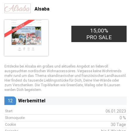
Alsaba
EXKLUSIV
15,00%
PRO SALE
Entdecke bei Alsaba ein großes und aktuelles Angebot an liebevoll
ausgesuchten nordischen Wohnaccessoires. Verpasse keine Wohntrends
mehr rund um das Thema skandinavischer und französischer Landhausstil.
Hier findest du tausende Lieblingsstücke für Dich, Deine Vier-Wände oder
zum Verschenken. Die Top-Marken wie GreenGate, Maileg oder Ib Laursen
werden Dich begeistern.
12
Werbemittel
06.01.2023
Start
0 %
Stornoquote
30 Tage
Cookie