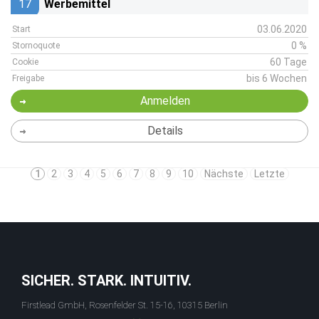
17
Werbemittel
03.06.2020
Start
0 %
Stornoquote
60 Tage
Cookie
bis 6 Wochen
Freigabe
Anmelden
Details
1
2
3
4
5
6
7
8
9
10
Nächste
Letzte
SICHER. STARK. INTUITIV.
Firstlead GmbH, Rosenfelder St. 15-16, 10315 Berlin