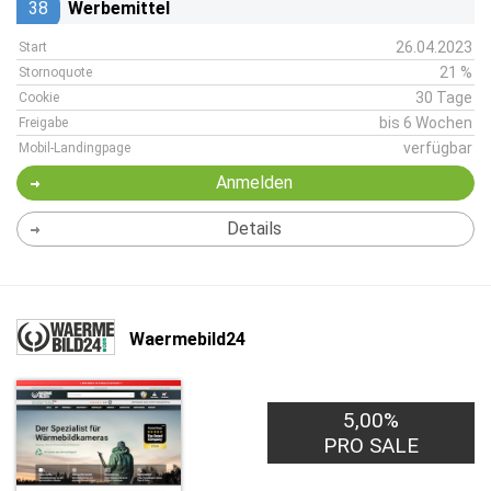
38
Werbemittel
26.04.2023
Start
21 %
Stornoquote
30 Tage
Cookie
bis 6 Wochen
Freigabe
verfügbar
Mobil-Landingpage
Anmelden
Details
Waermebild24
5,00%
PRO SALE