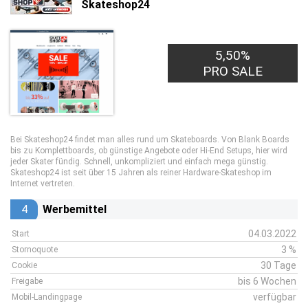
Skateshop24
5,50%
PRO SALE
Bei Skateshop24 findet man alles rund um Skateboards. Von Blank Boards
bis zu Komplettboards, ob günstige Angebote oder Hi-End Setups, hier wird
jeder Skater fündig. Schnell, unkompliziert und einfach mega günstig.
Skateshop24 ist seit über 15 Jahren als reiner Hardware-Skateshop im
Internet vertreten.
4
Werbemittel
04.03.2022
Start
3 %
Stornoquote
30 Tage
Cookie
bis 6 Wochen
Freigabe
verfügbar
Mobil-Landingpage