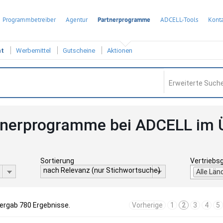
Programmbetreiber
Agentur
Partnerprogramme
ADCELL-Tools
Konta
ht
Werbemittel
Gutscheine
Aktionen
Erweiterte Suche
tnerprogramme bei ADCELL im 
Sortierung
Vertriebs
nach Relevanz (nur Stichwortsuche)
Alle Län
 ergab 780 Ergebnisse.
Vorherige
1
2
3
4
5