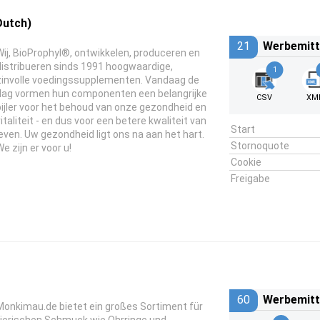
Dutch)
21
Werbemitt
Wij, BioProphyl®, ontwikkelen, produceren en
distribueren sinds 1991 hoogwaardige,
1
zinvolle voedingssupplementen. Vandaag de
dag vormen hun componenten een belangrijke
CSV
XM
pijler voor het behoud van onze gezondheid en
vitaliteit - en dus voor een betere kwaliteit van
Start
leven. Uw gezondheid ligt ons na aan het hart.
Stornoquote
e zijn er voor u!
Cookie
Freigabe
60
Werbemitt
Monkimau.de bietet ein großes Sortiment für