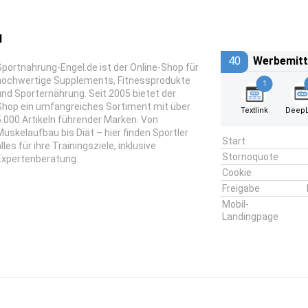
l
40
Werbemitt
Sportnahrung-Engel.de ist der Online-Shop für
hochwertige Supplements, Fitnessprodukte
1
und Sporternährung. Seit 2005 bietet der
Shop ein umfangreiches Sortiment mit über
Textlink
DeepL
5.000 Artikeln führender Marken. Von
Muskelaufbau bis Diät – hier finden Sportler
Start
lles für ihre Trainingsziele, inklusive
Stornoquote
Expertenberatung.
Cookie
Freigabe
Mobil-
Landingpage