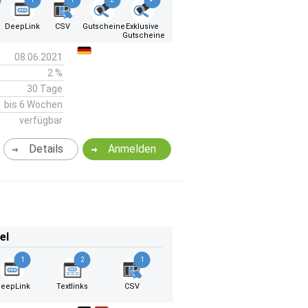
DeepLink
CSV
Gutscheine
Exklusive
Gutscheine
08.06.2021
2 %
30 Tage
bis 6 Wochen
verfügbar
Details
Anmelden
el
1
2
1
eepLink
Textlinks
CSV