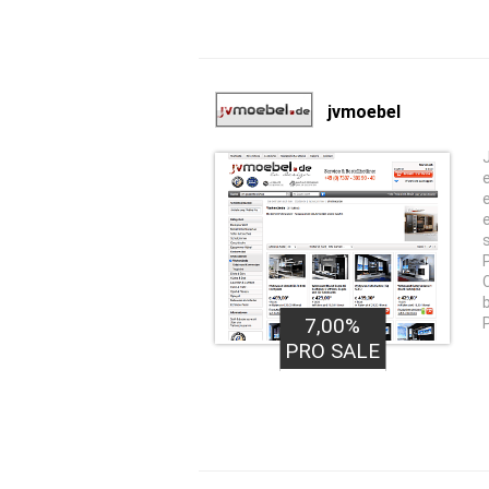
jvmoebel
7,00%
PRO SALE