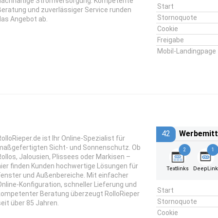
nachhaltige Stromversorgung. Kompetente
Start
Beratung und zuverlässiger Service runden
Stornoquote
das Angebot ab.
Cookie
Freigabe
Mobil-Landingpage
42
Werbemitt
olloRieper.de ist Ihr Online-Spezialist für
maßgefertigten Sicht- und Sonnenschutz. Ob
2
1
Rollos, Jalousien, Plissees oder Markisen –
hier finden Kunden hochwertige Lösungen für
Textlinks
DeepLin
Fenster und Außenbereiche. Mit einfacher
Online-Konfiguration, schneller Lieferung und
Start
kompetenter Beratung überzeugt RolloRieper
Stornoquote
seit über 85 Jahren.
Cookie