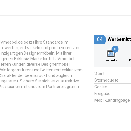
84
Werbemitt
JVmoebel.de setzt ihre Standards im
entwerfen, entwickeln und produzieren von
8
einzigartigen Designermöbeln. Mit ihrer
eigenen Exklusiv-Marke bietet JVmoebel
Textlinks
D
seinen Kunden diverse Designermöbel,
Polstergarnituren und Betten mit exklusivem
Start
Charakter der beeindruckt und zugleich
Stornoquote
begeistert. Sichern Sie sich jetzt attraktive
Provisionen mit unserem Partnerprogramm.
Cookie
Freigabe
Mobil-Landingpage