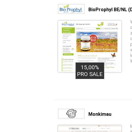
BioProphyl BE/NL (
W
15,00%
PRO SALE
Monkimau