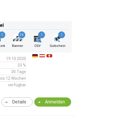
el
1
36
1
1
ink
Banner
CSV
Gutschein
19.10.2020
33 %
30 Tage
bis 12 Wochen
verfügbar
Details
Anmelden