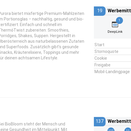
19
Werbemitt
Purora bietet mixfertige Premium-Mahlzeiten
im Portionsglas – nachhaltig, gesund und bio-
1
zertifiziert. Einfach und schnell im
ThermóTwist zubereiten: Smoothies,
DeepLink
Porridges, Shakes, Suppen. Hergestellt in
Oberösterreich aus naturbelassenen Zutaten
Start
und Superfoods. Zusätzlich gibt’s gesunde
Stornoquote
Snacks, Kräuterelixiere, Toppings und mehr
für deinen achtsamen Lifestyle.
Cookie
Freigabe
Mobil-Landingpage
137
Werbemitt
Bei BioBloom steht der Mensch und
seine Gesundheit im Mittelpunkt. Mit
122
11