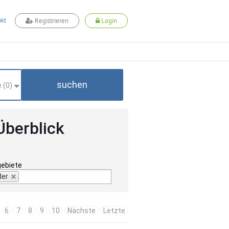
kt
Registrieren
Login
suchen
 (
0
)
Überblick
gebiete
der
6
7
8
9
10
Nächste
Letzte