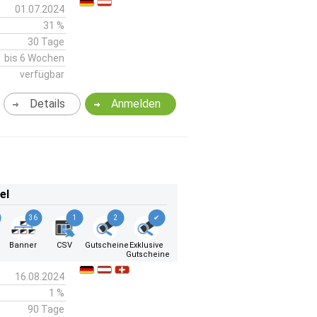
01.07.2024
31 %
30 Tage
bis 6 Wochen
verfügbar
Details
Anmelden
el
36
1
2
✔
k
Banner
CSV
Gutscheine
Exklusive
Gutscheine
16.08.2024
1 %
90 Tage