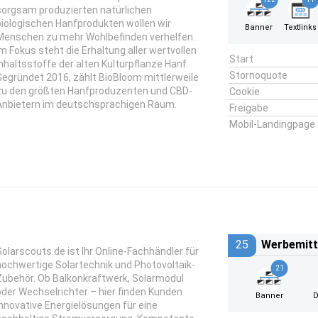
sorgsam produzierten natürlichen
biologischen Hanfprodukten wollen wir
Banner
Textlinks
Menschen zu mehr Wohlbefinden verhelfen.
Im Fokus steht die Erhaltung aller wertvollen
Start
Inhaltsstoffe der alten Kulturpflanze Hanf.
Stornoquote
Gegründet 2016, zählt BioBloom mittlerweile
zu den größten Hanfproduzenten und CBD-
Cookie
Anbietern im deutschsprachigen Raum.
Freigabe
Mobil-Landingpage
25
Werbemitt
Solarscouts.de ist Ihr Online-Fachhändler für
hochwertige Solartechnik und Photovoltaik-
21
Zubehör. Ob Balkonkraftwerk, Solarmodul
oder Wechselrichter – hier finden Kunden
Banner
D
innovative Energielösungen für eine