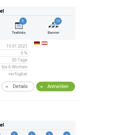
el
8
10
Textlinks
Banner
15.01.2021
0 %
30 Tage
bis 6 Wochen
verfügbar
Details
Anmelden
el
1
1
2
✔