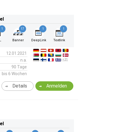
el
1
17
1
1
L
Banner
DeepLink
Textlink
12.01.2021
+31
n.a.
90 Tage
bis 6 Wochen
Details
Anmelden
el