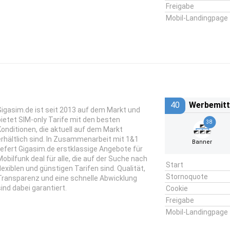
Freigabe
Mobil-Landingpage
40
Werbemitt
Gigasim.de ist seit 2013 auf dem Markt und
bietet SIM-only Tarife mit den besten
38
Konditionen, die aktuell auf dem Markt
erhältlich sind. In Zusammenarbeit mit 1&1
Banner
liefert Gigasim.de erstklassige Angebote für
Mobilfunk deal für alle, die auf der Suche nach
Start
flexiblen und günstigen Tarifen sind. Qualität,
Stornoquote
Transparenz und eine schnelle Abwicklung
sind dabei garantiert.
Cookie
Freigabe
Mobil-Landingpage