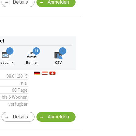
Details
Anmelden
el
1
74
1
eepLink
Banner
CSV
08.01.2015
n.a.
60 Tage
bis 6 Wochen
verfügbar
Details
Anmelden