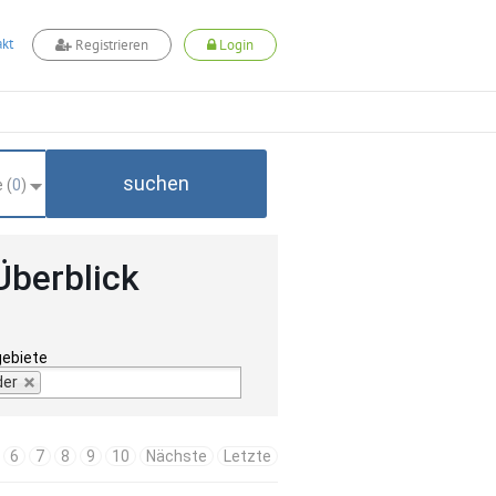
kt
Registrieren
Login
suchen
 (
0
)
Überblick
gebiete
der
6
7
8
9
10
Nächste
Letzte