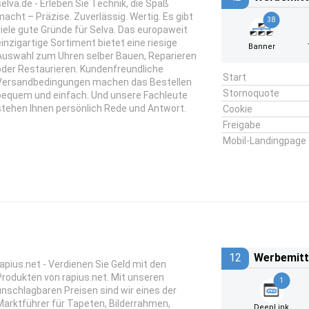
selva.de - Erleben Sie Technik, die Spaß
macht – Präzise. Zuverlässig. Wertig. Es gibt
38
viele gute Gründe für Selva. Das europaweit
einzigartige Sortiment bietet eine riesige
Banner
Auswahl zum Uhren selber Bauen, Reparieren
oder Restaurieren. Kundenfreundliche
Start
Versandbedingungen machen das Bestellen
Stornoquote
bequem und einfach. Und unsere Fachleute
stehen Ihnen persönlich Rede und Antwort.
Cookie
Freigabe
Mobil-Landingpage
12
Werbemitt
rapius.net - Verdienen Sie Geld mit den
Produkten von rapius.net. Mit unseren
1
unschlagbaren Preisen sind wir eines der
Marktführer für Tapeten, Bilderrahmen,
DeepLink