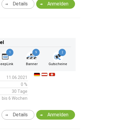
Details
Anmelden
el
1
9
2
eepLink
Banner
Gutscheine
11.06.2021
0 %
30 Tage
bis 6 Wochen
Details
Anmelden