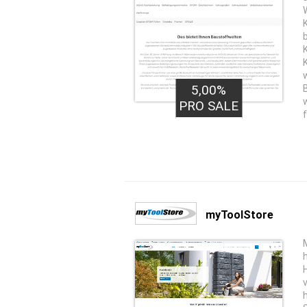
5,00%
PRO SALE
myToolStore