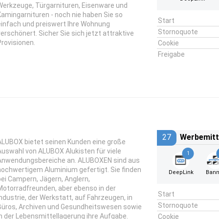
Werkzeuge, Türgarnituren, Eisenware und
Kamingarnituren - noch nie haben Sie so
Start
einfach und preiswert Ihre Wohnung
Stornoquote
verschönert. Sicher Sie sich jetzt attraktive
Provisionen.
Cookie
Freigabe
27
Werbemitt
ALUBOX bietet seinen Kunden eine große
Auswahl von ALUBOX Alukisten für viele
1
Anwendungsbereiche an. ALUBOXEN sind aus
hochwertigem Aluminium gefertigt. Sie finden
DeepLink
Bann
bei Campern, Jägern, Anglern,
Motorradfreunden, aber ebenso in der
Start
Industrie, der Werkstatt, auf Fahrzeugen, in
Stornoquote
Büros, Archiven und Gesundheitswesen sowie
in der Lebensmittellagerung ihre Aufgabe.
Cookie