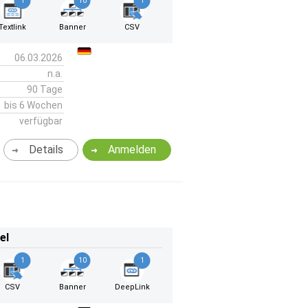
1
10
1
Textlink
Banner
CSV
06.03.2026
n.a.
90 Tage
bis 6 Wochen
verfügbar
Details
Anmelden
el
1
10
1
CSV
Banner
DeepLink