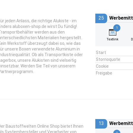
25
Werbemitt
ür jeden Anlass, die richtige Alukiste - im
Enders aluboxen-shop.de wirst Du fündig!
1
Transportbehälter werden aus den
unterschiedlichsten Materialien hergestellt.
Textlink
D
Kein Werkstoff überzeugt dabei so, wie das
für unsere Boxen verwendete Aluminium in
Start
Industriequalität. Ob als Transportkiste oder
Stornoquote
Lagerbox, unsere Alukisten sind vielseitig
einsetzbar. Werden Sie Teil von unserem
Cookie
Partnerprogramm.
Freigabe
13
Werbemitt
Der Baustoffwelten Online Shop bietet Ihnen
als Systemhersteller und Verarbeiter von