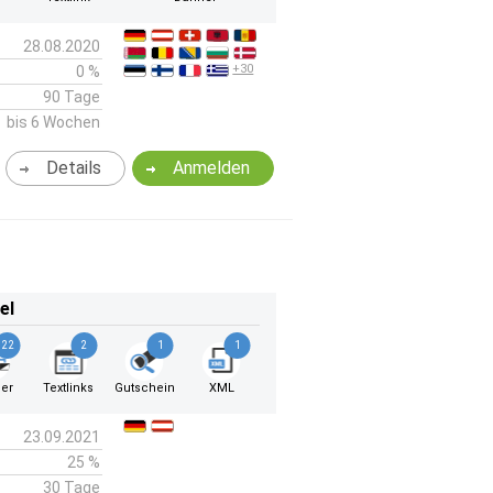
28.08.2020
+30
0 %
90 Tage
bis 6 Wochen
Details
Anmelden
el
22
2
1
1
er
Textlinks
Gutschein
XML
23.09.2021
25 %
30 Tage