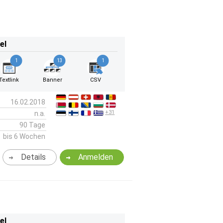
el
1
13
1
Textlink
Banner
CSV
16.02.2018
+31
n.a.
90 Tage
bis 6 Wochen
Details
Anmelden
el