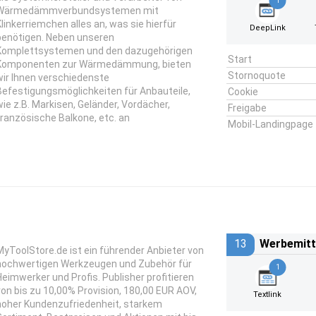
1
Wärmedämmverbundsystemen mit
Klinkerriemchen alles an, was sie hierfür
DeepLink
benötigen. Neben unseren
Komplettsystemen und den dazugehörigen
Start
Komponenten zur Wärmedämmung, bieten
Stornoquote
wir Ihnen verschiedenste
Befestigungsmöglichkeiten für Anbauteile,
Cookie
wie z.B. Markisen, Geländer, Vordächer,
Freigabe
französische Balkone, etc. an
Mobil-Landingpage
13
Werbemitt
MyToolStore.de ist ein führender Anbieter von
hochwertigen Werkzeugen und Zubehör für
1
Heimwerker und Profis. Publisher profitieren
von bis zu 10,00% Provision, 180,00 EUR AOV,
Textlink
hoher Kundenzufriedenheit, starkem