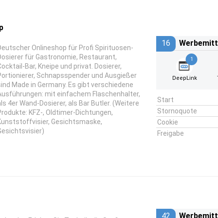
p
16
Werbemitt
Deutscher Onlineshop für Profi Spirituosen-
Dosierer für Gastronomie, Restaurant,
1
Cocktail-Bar, Kneipe und privat. Dosierer,
Portionierer, Schnapsspender und Ausgießer
DeepLink
sind Made in Germany. Es gibt verschiedene
Ausführungen: mit einfachem Flaschenhalter,
Start
als 4er Wand-Dosierer, als Bar Butler. (Weitere
Stornoquote
Produkte: KFZ-, Oldtimer-Dichtungen,
Kunststoffvisier, Gesichtsmaske,
Cookie
Gesichtsvisier)
Freigabe
42
Werbemitt