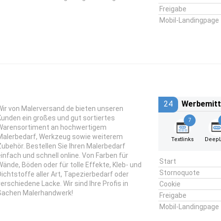
Freigabe
Mobil-Landingpage
24
Werbemitt
Wir von Malerversand.de bieten unseren
Kunden ein großes und gut sortiertes
7
Warensortiment an hochwertigem
Malerbedarf, Werkzeug sowie weiterem
Textlinks
DeepL
Zubehör. Bestellen Sie Ihren Malerbedarf
einfach und schnell online. Von Farben für
Start
Wände, Böden oder für tolle Effekte, Kleb- und
Stornoquote
Dichtstoffe aller Art, Tapezierbedarf oder
verschiedene Lacke. Wir sind Ihre Profis in
Cookie
Sachen Malerhandwerk!
Freigabe
Mobil-Landingpage