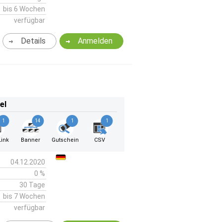
bis 6 Wochen
verfügbar
Details
Anmelden
el
1
14
1
1
ink
Banner
Gutschein
CSV
04.12.2020
0 %
30 Tage
bis 7 Wochen
verfügbar