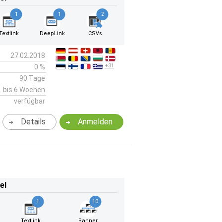
1
1
2
Textlink
DeepLink
CSVs
27.02.2018
+31
0 %
90 Tage
bis 6 Wochen
verfügbar
Details
Anmelden
el
1
10
Textlink
Banner