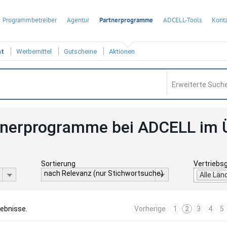
Programmbetreiber
Agentur
Partnerprogramme
ADCELL-Tools
Konta
ht
Werbemittel
Gutscheine
Aktionen
Erweiterte Suche
tnerprogramme bei ADCELL im 
Sortierung
Vertriebs
nach Relevanz (nur Stichwortsuche)
Alle Län
gebnisse.
Vorherige
1
2
3
4
5