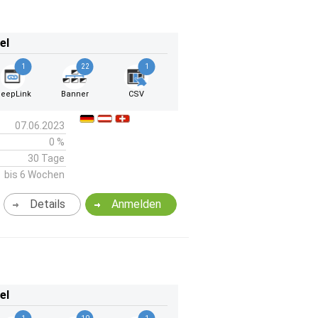
el
1
22
1
eepLink
Banner
CSV
07.06.2023
0 %
30 Tage
bis 6 Wochen
Details
Anmelden
el