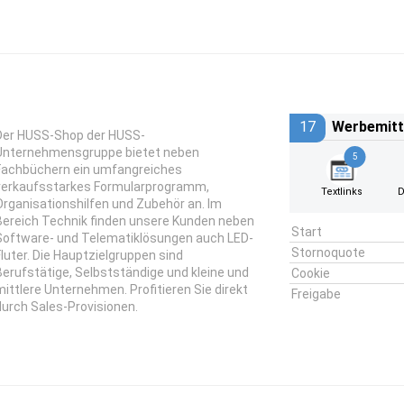
17
Werbemitt
Der HUSS-Shop der HUSS-
Unternehmensgruppe bietet neben
5
Fachbüchern ein umfangreiches
verkaufsstarkes Formularprogramm,
Textlinks
D
Organisationshilfen und Zubehör an. Im
Bereich Technik finden unsere Kunden neben
Start
Software- und Telematiklösungen auch LED-
Stornoquote
Fluter. Die Hauptzielgruppen sind
Berufstätige, Selbstständige und kleine und
Cookie
mittlere Unternehmen. Profitieren Sie direkt
Freigabe
durch Sales-Provisionen.