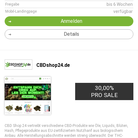
bis 6 Wochen
Freigabe
verfügbar
Mobil-Landingpage
Anmelden
Details
CBDshop24.de
30,00%
PRO SALE
CBD Shop 24 vertreibt verschiedene CBD-Produkte wie Öle, Liquids, Blüten,
Hash, Pflegeprodukte aus EU-zertifiziertem Nutzhanf aus biologischem
Anbau. Alle Herstellungsabschnitte werden streng überwacht. Der THC-