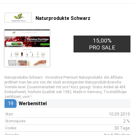
Naturprodukte Schwarz
15,00%
PRO SALE
Naturprodukte Schwarz - Innovative Premium Naturprodukte. Als Affiliate
profitiert man bei uns von der stark ansteigenden Naturprodukt-Branche.
Vorteile einer Zusammenarbeit mit uns? Kurz gesagt: Gratis Artikel ab 40€
Einkaufswert, höchste Qualität seit 1982, Made in Germany, TrustedShops
zertifiziert, uvm.!
19
Werbemittel
10.09.2019
Start
2 %
Stornoquote
30 Tage
Cookie