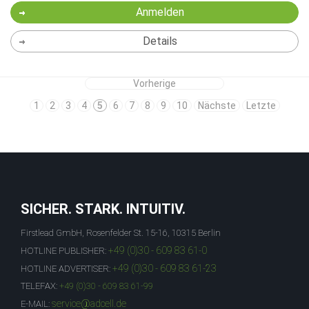
Anmelden
Details
Vorherige
1
2
3
4
5
6
7
8
9
10
Nächste
Letzte
SICHER. STARK. INTUITIV.
Firstlead GmbH, Rosenfelder St. 15-16, 10315 Berlin
+49 (0)30 - 609 83 61-0
HOTLINE PUBLISHER:
+49 (0)30 - 609 83 61-23
HOTLINE ADVERTISER:
TELEFAX:
+49 (0)30 - 609 83 61-99
service@adcell.de
E-MAIL: