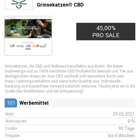
Grinsekatzen® CBD
45,00%
PRO SALE
Grinsekatzen, die CBD und Wellnessmanufaktur aus Berlin. Wir bieten
hochwertige und zu 100% natürliche CBD Produkte für Mensch und Tier aus
ökologischem Anbau an. Das CBD zeichnet sich besonders durch sein
Preis-/ Leistungsverhältnis und seine hohe Qualität aus. Individuelle
Beratung und kostenfreier Versand natürlich inklusive. Tauche jetzt ein in die
Quelle des Wohlfühlens und der Entspannung!
101
Werbemittel
29.03.2021
Start
0 %
Stornoquote
90 Tage
Cookie
bis 6 Wochen
Freigabe