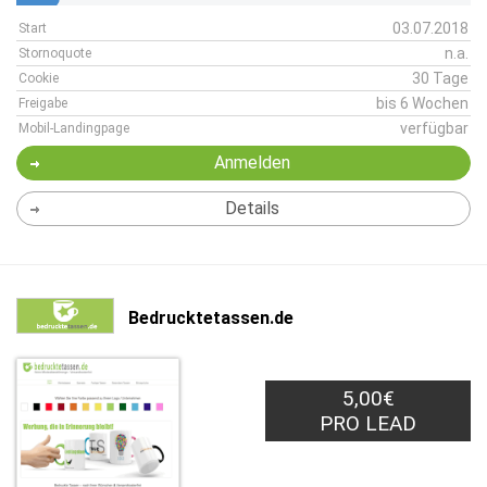
03.07.2018
Start
n.a.
Stornoquote
30 Tage
Cookie
bis 6 Wochen
Freigabe
verfügbar
Mobil-Landingpage
Anmelden
Details
Bedrucktetassen.de
5,00€
PRO LEAD