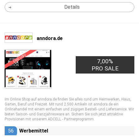
Details
anndora.de
EXKLUSIV
7,00%
PRO SALE
Im Online Shop auf anndora.de finden Sie alles rund um Heimwerken, Haus,
Garten, Beruf und Freizeit. Mit rund 2.500 Artikeln ist anndora.de ein
Onlinehandel mit einem einfachen und zügigen Bestell- und Lieferservice. Wir
bieten Saison- und Ganzjahresware an. Sichern Sie sich jetzt attraktive
Provisionen mit unserem ADCELL - Partnerprogramm.
56
Werbemittel