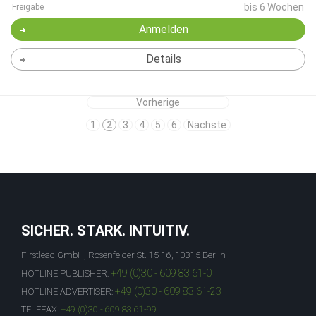
bis 6 Wochen
Freigabe
Anmelden
Details
Vorherige
1
2
3
4
5
6
Nächste
SICHER. STARK. INTUITIV.
Firstlead GmbH, Rosenfelder St. 15-16, 10315 Berlin
+49 (0)30 - 609 83 61-0
HOTLINE PUBLISHER:
+49 (0)30 - 609 83 61-23
HOTLINE ADVERTISER:
TELEFAX:
+49 (0)30 - 609 83 61-99