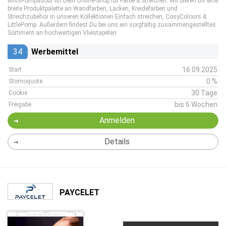
MissPompadour ist Dein Online-Shop für Farbe & Streichen. Wir bieten Dir eine
breite Produktpalette an Wandfarben, Lacken, Kreidefarben und
Streichzubehör in unseren Kollektionen Einfach streichen, CosyColours &
LittlePomp. Außerdem findest Du bei uns ein sorgfältig zusammengestelltes
Sortiment an hochwertigen Vliestapeten.
34
Werbemittel
16.09.2025
Start
0 %
Stornoquote
30 Tage
Cookie
bis 6 Wochen
Freigabe
Anmelden
Details
PAYCELET