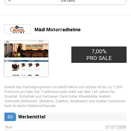
Details
Mädl Motorradhelme
7,00%
PRO SALE
Bewirb das Partnerprogramm von Mädl Helme und sichere dir bis zu 7,00%
Provision pro Sale. Die Traditionsmarke steht seit über 160 Jahren für
Qualität, Sicherheit und Vertrauen. Dank hoher Warenkörbe, breitem
Sortiment (Motorrad-, Skihelme, Zubehör, Streetwear) und starker Conversion
hast du beste Verdienstchancen.
60
Werbemittel
07.07.2008
Start