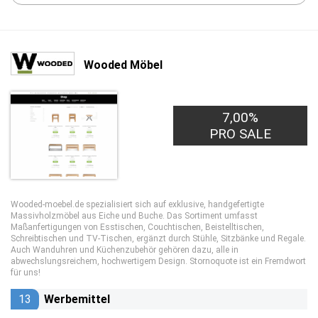
Wooded Möbel
7,00%
PRO SALE
Wooded-moebel.de spezialisiert sich auf exklusive, handgefertigte
Massivholzmöbel aus Eiche und Buche. Das Sortiment umfasst
Maßanfertigungen von Esstischen, Couchtischen, Beistelltischen,
Schreibtischen und TV-Tischen, ergänzt durch Stühle, Sitzbänke und Regale.
Auch Wanduhren und Küchenzubehör gehören dazu, alle in
abwechslungsreichem, hochwertigem Design. Stornoquote ist ein Fremdwort
für uns!
13
Werbemittel