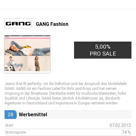
GANG Fashion
5,00%
PRO SALE
Jeans that fit perfectly - ist die Definition und der Anspruch des Modelabels
GANG. GANG ist ein Fashion Label für Girls and Boys und hat seinen
Ursprung in der Streetwear. Die Marke steht für modische Materialen, hohe
Qualität und Lifestyle. GANG bietet jährlich 4 Kollektionen an, die durch
Agenturen in Deutschland und Importeure in Europa vertreten werden.
28
Werbemittel
07.02.2012
Start
74 %
Stornoquote