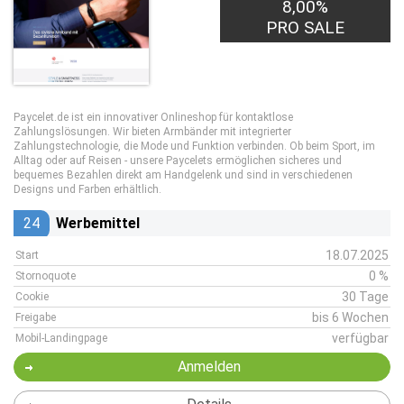
8,00%
PRO SALE
Paycelet.de ist ein innovativer Onlineshop für kontaktlose
Zahlungslösungen. Wir bieten Armbänder mit integrierter
Zahlungstechnologie, die Mode und Funktion verbinden. Ob beim Sport, im
Alltag oder auf Reisen - unsere Paycelets ermöglichen sicheres und
bequemes Bezahlen direkt am Handgelenk und sind in verschiedenen
Designs und Farben erhältlich.
24
Werbemittel
18.07.2025
Start
0 %
Stornoquote
30 Tage
Cookie
bis 6 Wochen
Freigabe
verfügbar
Mobil-Landingpage
Anmelden