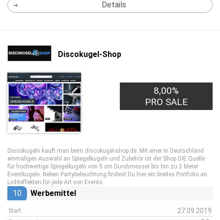
Details
Discokugel-Shop
8,00%
PRO SALE
Discokugeln kauft man beim discokugel-shop.de. Mit einer in Deutschland
einmaligen Auswahl an Spiegelkugeln und Zubehör ist der Shop DIE Quelle
für hochwertige Spiegelkugeln von 5 cm Durchmesser bis hin zu 2 Meter
Eventkugeln. Neben Partybeleuchtung findest Du hier ein breites Portfolio an
Lichteffekten für jede Art von Events.
10
Werbemittel
27.09.2019
Start