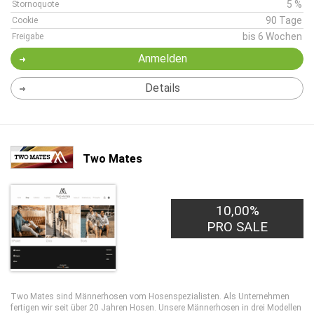
5 %
Stornoquote
90 Tage
Cookie
bis 6 Wochen
Freigabe
Anmelden
Details
Two Mates
10,00%
PRO SALE
Two Mates sind Männerhosen vom Hosenspezialisten. Als Unternehmen
fertigen wir seit über 20 Jahren Hosen. Unsere Männerhosen in drei Modellen