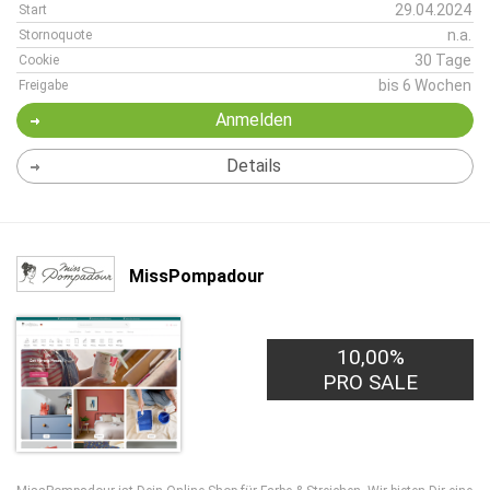
29.04.2024
Start
n.a.
Stornoquote
30 Tage
Cookie
bis 6 Wochen
Freigabe
Anmelden
Details
MissPompadour
10,00%
PRO SALE