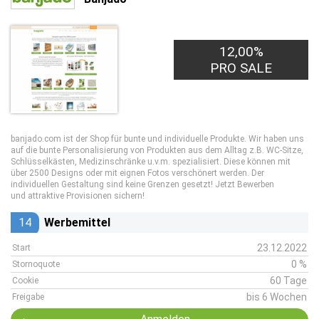
12,00%
PRO SALE
banjado.com ist der Shop für bunte und individuelle Produkte. Wir haben uns
auf die bunte Personalisierung von Produkten aus dem Alltag z.B. WC-Sitze,
Schlüsselkästen, Medizinschränke u.v.m. spezialisiert. Diese können mit
über 2500 Designs oder mit eignen Fotos verschönert werden. Der
individuellen Gestaltung sind keine Grenzen gesetzt! Jetzt Bewerben
und attraktive Provisionen sichern!
14
Werbemittel
23.12.2022
Start
0 %
Stornoquote
60 Tage
Cookie
bis 6 Wochen
Freigabe