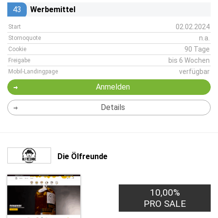
43
Werbemittel
02.02.2024
Start
n.a.
Stornoquote
90 Tage
Cookie
bis 6 Wochen
Freigabe
verfügbar
Mobil-Landingpage
Anmelden
Details
Die Ölfreunde
10,00%
PRO SALE