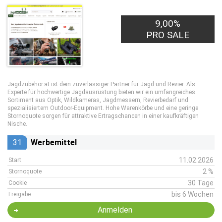
9,00%
PRO SALE
Jagdzubehör.at ist dein zuverlässiger Partner für Jagd und Revier. Als
Experte für hochwertige Jagdausrüstung bieten wir ein umfangreiches
Sortiment aus Optik, Wildkameras, Jagdmessern, Revierbedarf und
spezialisiertem Outdoor-Equipment. Hohe Warenkörbe und eine geringe
Stornoquote sorgen für attraktive Ertragschancen in einer kaufkräftigen
Nische.
31
Werbemittel
11.02.2026
Start
2 %
Stornoquote
30 Tage
Cookie
bis 6 Wochen
Freigabe
Anmelden