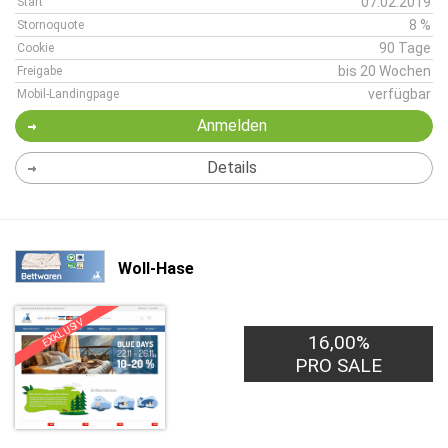
07.02.2019
Start
8 %
Stornoquote
90 Tage
Cookie
bis 20 Wochen
Freigabe
verfügbar
Mobil-Landingpage
Anmelden
Details
Woll-Hase
EXKLUSIV
16,00%
PRO SALE