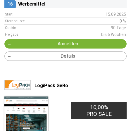
16
Werbemittel
15.09.2025
Start
0 %
Stornoquote
90 Tage
Cookie
bis 6 Wochen
Freigabe
Anmelden
Details
LogiPack GeRo
10,00%
PRO SALE