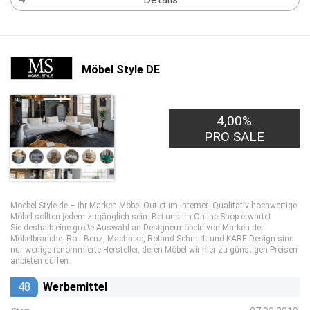
Möbel Style DE
4,00%
PRO SALE
Moebel-Style.de – Ihr Marken Möbel Outlet im Internet. Qualitativ hochwertige
Möbel sollten jedem zugänglich sein. Bei uns im Online-Shop erwartet
Sie deshalb eine große Auswahl an Designermöbeln von Marken der
Möbelbranche. Rolf Benz, Machalke, Roland Schmidt und KARE Design sind
nur wenige renommierte Hersteller, deren Möbel wir hier zu günstigen Preisen
anbieten dürfen.
48
Werbemittel