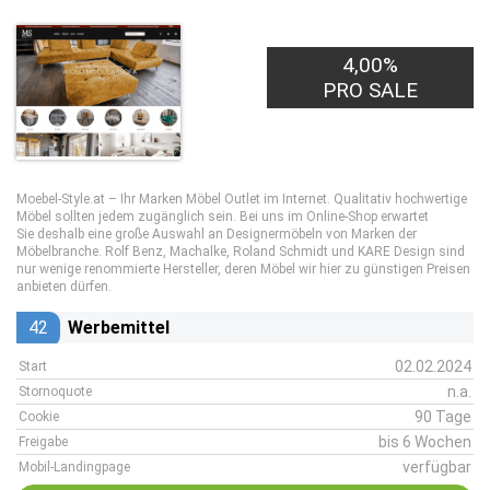
4,00%
PRO SALE
Moebel-Style.at – Ihr Marken Möbel Outlet im Internet. Qualitativ hochwertige
Möbel sollten jedem zugänglich sein. Bei uns im Online-Shop erwartet
Sie deshalb eine große Auswahl an Designermöbeln von Marken der
Möbelbranche. Rolf Benz, Machalke, Roland Schmidt und KARE Design sind
nur wenige renommierte Hersteller, deren Möbel wir hier zu günstigen Preisen
anbieten dürfen.
42
Werbemittel
02.02.2024
Start
n.a.
Stornoquote
90 Tage
Cookie
bis 6 Wochen
Freigabe
verfügbar
Mobil-Landingpage