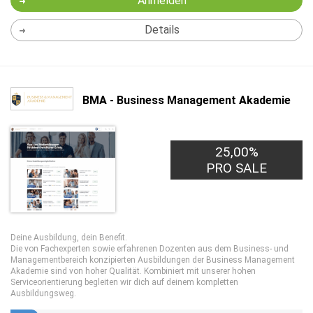
Anmelden
Details
BMA - Business Management Akademie
25,00%
PRO SALE
Deine Ausbildung, dein Benefit.
Die von Fachexperten sowie erfahrenen Dozenten aus dem Business- und
Managementbereich konzipierten Ausbildungen der Business Management
Akademie sind von hoher Qualität. Kombiniert mit unserer hohen
Serviceorientierung begleiten wir dich auf deinem kompletten
Ausbildungsweg.