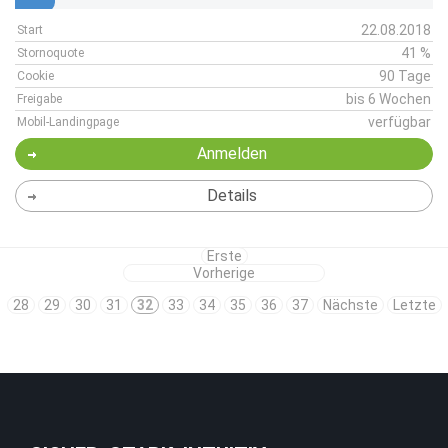
22.08.2018
Start
41 %
Stornoquote
90 Tage
Cookie
bis 6 Wochen
Freigabe
verfügbar
Mobil-Landingpage
Anmelden
Details
Erste
Vorherige
28
29
30
31
32
33
34
35
36
37
Nächste
Letzte