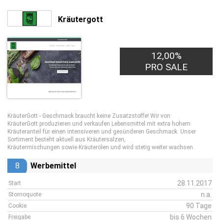
Kräutergott
12,00%
PRO SALE
KräuterGott - Geschmack braucht keine Zusatzstoffe! Wir von
KräuterGott produzieren und verkaufen Lebensmittel mit extra hohem
Kräuteranteil für einen intensiveren und gesünderen Geschmack. Unser
Sortiment besteht aktuell aus Kräutersalzen,
Kräutermischungen sowie Kräuterölen und wird stetig weiter wachsen.
8
Werbemittel
28.11.2017
Start
n.a.
Stornoquote
90 Tage
Cookie
bis 6 Wochen
Freigabe