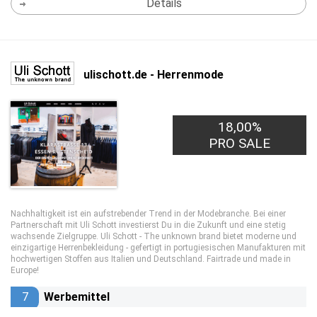
Details
ulischott.de - Herrenmode
18,00%
PRO SALE
Nachhaltigkeit ist ein aufstrebender Trend in der Modebranche. Bei einer
Partnerschaft mit Uli Schott investierst Du in die Zukunft und eine stetig
wachsende Zielgruppe. Uli Schott - The unknown brand bietet moderne und
einzigartige Herrenbekleidung - gefertigt in portugiesischen Manufakturen mit
hochwertigen Stoffen aus Italien und Deutschland. Fairtrade und made in
Europe!
7
Werbemittel