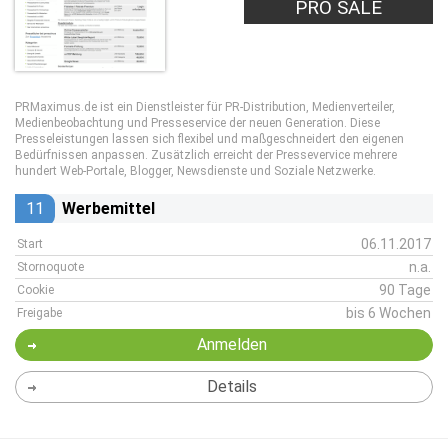
PRO LEAD
PRO SALE
PRMaximus.de ist ein Dienstleister für PR-Distribution, Medienverteiler,
Medienbeobachtung und Presseservice der neuen Generation. Diese
Presseleistungen lassen sich flexibel und maßgeschneidert den eigenen
Bedürfnissen anpassen. Zusätzlich erreicht der Pressevervice mehrere
hundert Web-Portale, Blogger, Newsdienste und Soziale Netzwerke.
11
Werbemittel
06.11.2017
Start
n.a.
Stornoquote
90 Tage
Cookie
bis 6 Wochen
Freigabe
Anmelden
Details