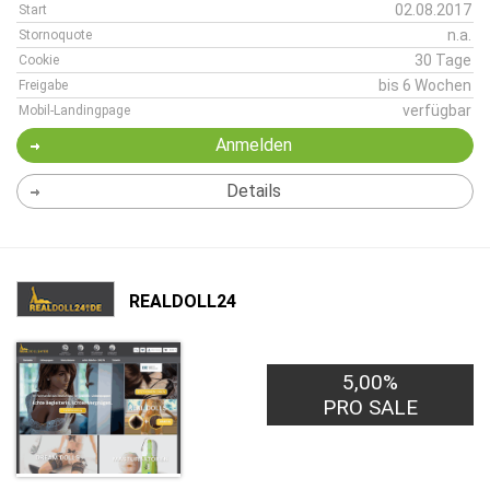
02.08.2017
Start
n.a.
Stornoquote
30 Tage
Cookie
bis 6 Wochen
Freigabe
verfügbar
Mobil-Landingpage
Anmelden
Details
REALDOLL24
5,00%
PRO SALE