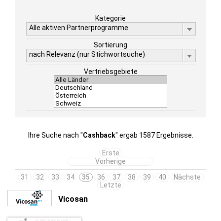
Kategorie
Alle aktiven Partnerprogramme
Sortierung
nach Relevanz (nur Stichwortsuche)
Vertriebsgebiete
Ihre Suche nach "
Cashback
" ergab 1587 Ergebnisse.
Erste
Vorherige
31
32
33
34
35
36
37
38
39
40
Nächste
Letzte
Vicosan