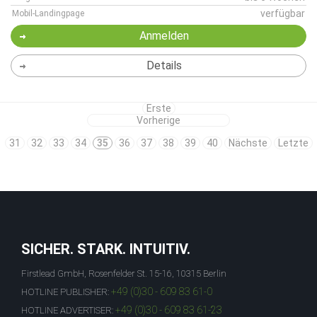
verfügbar
Mobil-Landingpage
Anmelden
Details
Erste
Vorherige
31
32
33
34
35
36
37
38
39
40
Nächste
Letzte
SICHER. STARK. INTUITIV.
Firstlead GmbH, Rosenfelder St. 15-16, 10315 Berlin
+49 (0)30 - 609 83 61-0
HOTLINE PUBLISHER:
+49 (0)30 - 609 83 61-23
HOTLINE ADVERTISER: