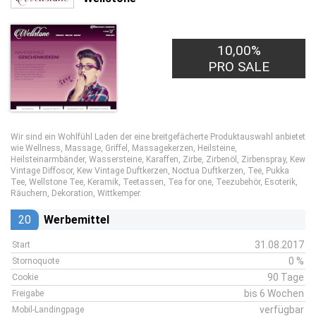
10,00%
PRO SALE
Wir sind ein Wohlfühl Laden der eine breitgefächerte Produktauswahl anbietet
wie Wellness, Massage, Griffel, Massagekerzen, Heilsteine,
Heilsteinarmbänder, Wassersteine, Karaffen, Zirbe, Zirbenöl, Zirbenspray, Kew
Vintage Diffosor, Kew Vintage Duftkerzen, Noctua Duftkerzen, Tee, Pukka
Tee, Wellstone Tee, Keramik, Teetassen, Tea for one, Teezubehör, Esoterik,
Räuchern, Dekoration, Wittkemper.
20
Werbemittel
31.08.2017
Start
0 %
Stornoquote
90 Tage
Cookie
bis 6 Wochen
Freigabe
verfügbar
Mobil-Landingpage