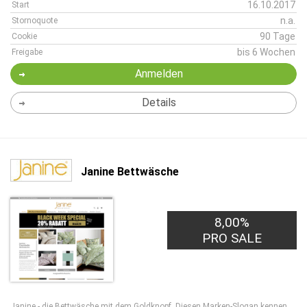
16.10.2017
Start
n.a.
Stornoquote
90 Tage
Cookie
bis 6 Wochen
Freigabe
Anmelden
Details
Janine Bettwäsche
8,00%
PRO SALE
Janine - die Bettwäsche mit dem Goldknopf. Diesen Marken-Slogan kennen