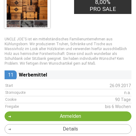
8,00%
PRO SALE
UNCLE JOE'S ist ein mittelständisches Familienunternehmen aus
Kühlungsborn. Wir produzieren Truhen, Schränke und Tische aus
Massivholz im Look alter Holzkisten und verwenden hierfür ausschließlich
Holz aus heimischer Forstwirtschaft. Diese sind auch wunderbar als
Schuhbank oder Sitzbank geeignet. Sie haben individuelle Wünsche? Kein
Problem. Wir fertigen ihren Wunschartikel gern auf Maß.
11
Werbemittel
26.09.2017
Start
n.a.
Stornoquote
90 Tage
Cookie
bis 6 Wochen
Freigabe
Anmelden
Details