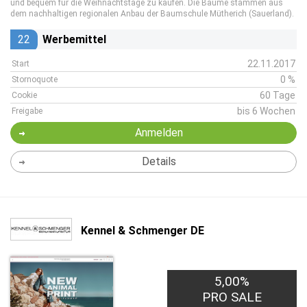
und bequem für die Weihnachtstage zu kaufen. Die Bäume stammen aus
dem nachhaltigen regionalen Anbau der Baumschule Mütherich (Sauerland).
22
Werbemittel
22.11.2017
Start
0 %
Stornoquote
60 Tage
Cookie
bis 6 Wochen
Freigabe
Anmelden
Details
Kennel & Schmenger DE
5,00%
PRO SALE