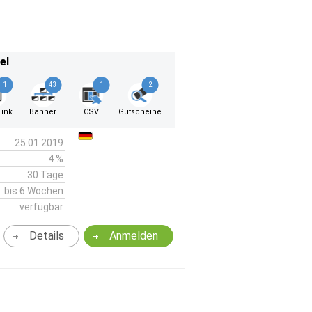
el
1
43
1
2
ink
Banner
CSV
Gutscheine
25.01.2019
4 %
30 Tage
bis 6 Wochen
verfügbar
Details
Anmelden