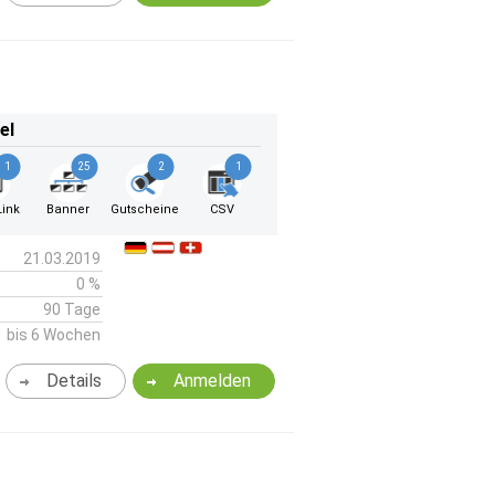
el
1
25
2
1
ink
Banner
Gutscheine
CSV
21.03.2019
0 %
90 Tage
bis 6 Wochen
Details
Anmelden