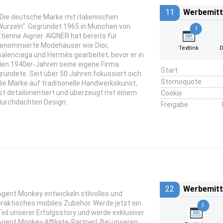
11
Werbemitt
“Die deutsche Marke mit italienischen
Wurzeln“. Gegründet 1965 in München von
1
Etienne Aigner. AIGNER hat bereits für
renommierte Modehäuser wie Dior,
Textlink
D
Balenciaga und Hermès gearbeitet, bevor er in
den 1940er-Jahren seine eigene Firma
Start
gründete. Seit über 50 Jahren fokussiert sich
Stornoquote
die Marke auf traditionelle Handwerkskunst,
ist detailorientiert und überzeugt mit einem
Cookie
durchdachten Design.
Freigabe
22
Werbemitt
Agent Monkey entwickeln stilvolles und
praktisches mobiles Zubehör. Werde jetzt ein
3
Teil unserer Erfolgsstory und werde exklusiver
Agent Monkey Affiliate-Partner! Bei unseren