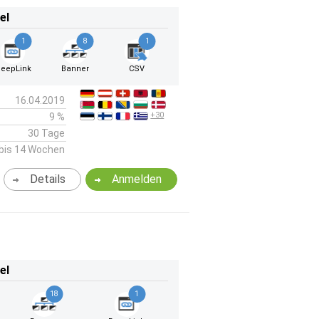
el
1
8
1
eepLink
Banner
CSV
16.04.2019
+30
9 %
30 Tage
bis 14 Wochen
Details
Anmelden
el
18
1