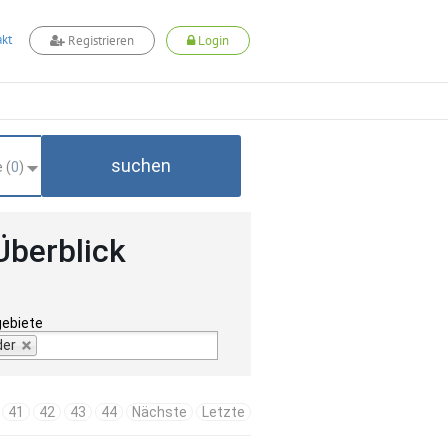
kt
Registrieren
Login
suchen
 (
0
)
Überblick
gebiete
der
41
42
43
44
Nächste
Letzte