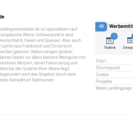
de
48
Werbemitt
Lieblingsweinladen.de ist spezialisiert auf
europäische Weine. Schwerpunkte sind
1
Deutschland, Italien und Spanien. Aber auch
Tropfen aus Frankreich und Österreich
Textlink
DeepL
werden geboten. Neben einigen großen
Namen lieben vor allem kleinere Weingüter mit
Start
kreativen Winzern, deren Fokus einzig und
Stornoquote
llein bei der Qualität Ihrer Weine liegt.
Abgerundet wird das Angebot durch eine
Cookie
feine Auswahl an Spirituosen.
Freigabe
Mobil-Landingpage