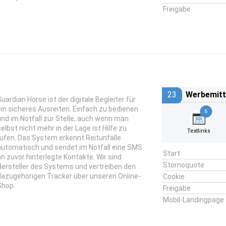
Freigabe
23
Werbemitt
Guardian Horse ist der digitale Begleiter für
ein sicheres Ausreiten. Einfach zu bedienen
6
und im Notfall zur Stelle, auch wenn man
selbst nicht mehr in der Lage ist Hilfe zu
Textlinks
rufen. Das System erkennt Reitunfälle
automatisch und sendet im Notfall eine SMS
Start
an zuvor hinterlegte Kontakte. Wir sind
Stornoquote
Hersteller des Systems und vertreiben den
dazugehörigen Tracker über unseren Online-
Cookie
Shop.
Freigabe
Mobil-Landingpage