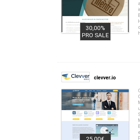
30,00%
PRO SALE
clevver.io
25,00€