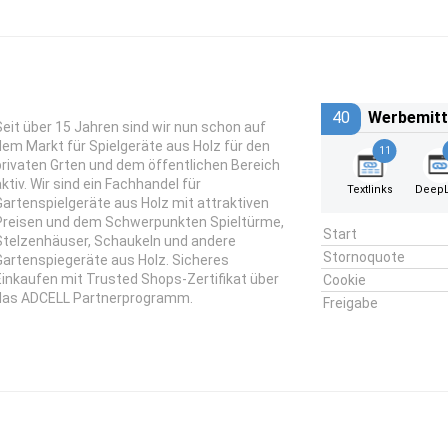
40
Werbemitt
Seit über 15 Jahren sind wir nun schon auf
dem Markt für Spielgeräte aus Holz für den
11
privaten Grten und dem öffentlichen Bereich
aktiv. Wir sind ein Fachhandel für
Textlinks
DeepL
Gartenspielgeräte aus Holz mit attraktiven
Preisen und dem Schwerpunkten Spieltürme,
Start
Stelzenhäuser, Schaukeln und andere
Stornoquote
Gartenspiegeräte aus Holz. Sicheres
Einkaufen mit Trusted Shops-Zertifikat über
Cookie
das ADCELL Partnerprogramm.
Freigabe