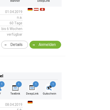
Banner
DeepLink
01.04.2019
n.a.
60 Tage
bis 6 Wochen
verfügbar
Details
Anmelden
el
1
1
1
1
V
Textlink
DeepLink
Gutschein
08.04.2019