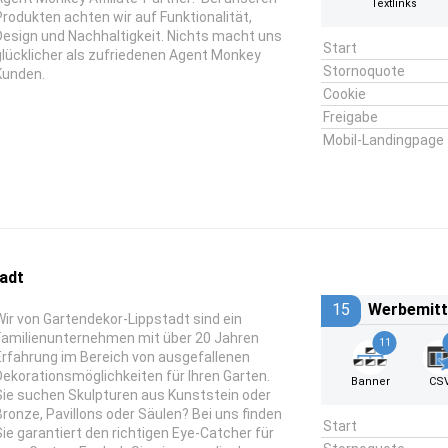
Textlinks
Produkten achten wir auf Funktionalität,
Design und Nachhaltigkeit. Nichts macht uns
Start
glücklicher als zufriedenen Agent Monkey
Stornoquote
Kunden.
Cookie
Freigabe
Mobil-Landingpage
adt
15
Werbemitt
Wir von Gartendekor-Lippstadt sind ein
Familienunternehmen mit über 20 Jahren
11
Erfahrung im Bereich von ausgefallenen
Dekorationsmöglichkeiten für Ihren Garten.
Banner
CS
Sie suchen Skulpturen aus Kunststein oder
Bronze, Pavillons oder Säulen? Bei uns finden
Start
Sie garantiert den richtigen Eye-Catcher für