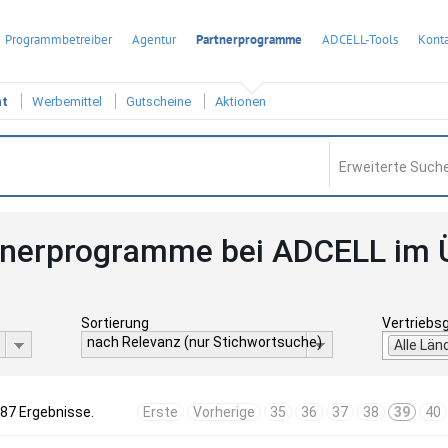
Programmbetreiber
Agentur
Partnerprogramme
ADCELL-Tools
Konta
ht
Werbemittel
Gutscheine
Aktionen
Erweiterte Suche
tnerprogramme bei ADCELL im 
Sortierung
Vertriebs
nach Relevanz (nur Stichwortsuche)
Alle Län
587 Ergebnisse.
Erste
Vorherige
35
36
37
38
39
40