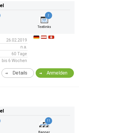
el
2
Textlinks
26.02.2019
n.a.
60 Tage
bis 6 Wochen
Details
Anmelden
el
11
Banner