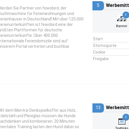
5
Werbemitt
Werden Sie Partner von fewobird, der
Suchmaschine für Ferienwohnungen und
3
Ferienhäuser in Deutschland! Mit über 125.000
Ferienunterkünften ist fewobird eine der
Banner
größten Plattformen für deutsche
Ferienunterkünfte. Über 400.000
Start
internationale Feriendomizile sind auf
Stornoquote
unserem Portal vertreten und buchbar.
Cookie
Freigabe
13
Werbemitt
Mit dem Mentra-Denkspielkoffer aus Holz,
Edelstahl und Plexiglas müssen die Hunde
2
nachdenken und kombinieren. 20 Minuten
mentales Training lasten den Hund dabei so
Textlinks