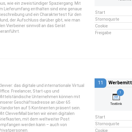
aus, wie ein zweistündiger Spaziergang. Mit
im Lieferumfang enthalten sind eine genaue
Start
Beschreibung und ein Charaktertest für den
Stornoquote
Hund, der Aufschluss darüber gibt, wie man
den Vierbeiner sinnvoll an das Gerät
Cookie
heranführt.
Freigabe
11
Werbemitt
Clevver: das digitale und internationale Virtual
Office. Freelancer, Start-ups und
1
Mittelständische Unternehmen können mit
unserer Geschäftsadresse an über 65
Textlink
Standorten auf 5 Kontinenten präsent sein.
Mit ClevverMail bieten wir einen digitalen
Start
Briefkasten, mit dem weltweiter Post
Stornoquote
empfangen werden kann – auch von
Privatpersonen.
Cookie