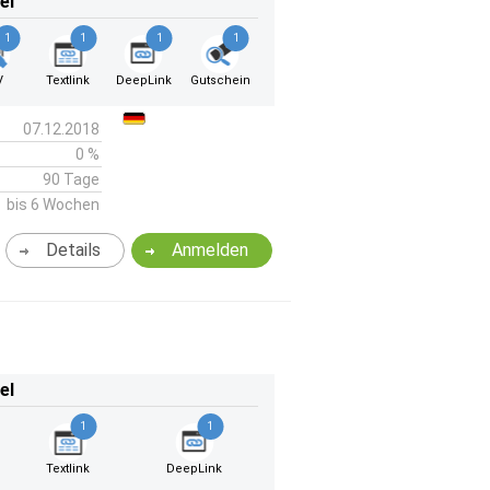
el
1
1
1
1
V
Textlink
DeepLink
Gutschein
07.12.2018
0 %
90 Tage
bis 6 Wochen
Details
Anmelden
el
1
1
Textlink
DeepLink