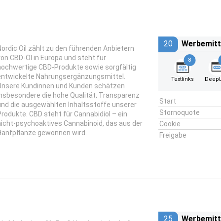
20
Werbemitt
Nordic Oil zählt zu den führenden Anbietern
von CBD-Öl in Europa und steht für
8
hochwertige CBD-Produkte sowie sorgfältig
entwickelte Nahrungsergänzungsmittel.
Textlinks
DeepL
Unsere Kundinnen und Kunden schätzen
insbesondere die hohe Qualität, Transparenz
Start
und die ausgewählten Inhaltsstoffe unserer
Stornoquote
Produkte. CBD steht für Cannabidiol – ein
nicht-psychoaktives Cannabinoid, das aus der
Cookie
Hanfpflanze gewonnen wird.
Freigabe
25
Werbemitt