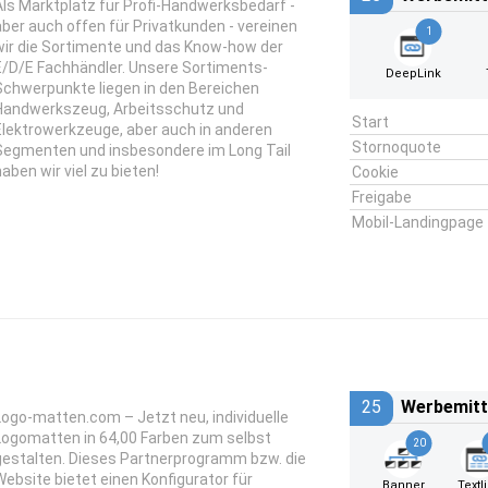
Als Marktplatz für Profi-Handwerksbedarf -
aber auch offen für Privatkunden - vereinen
1
wir die Sortimente und das Know-how der
E/D/E Fachhändler. Unsere Sortiments-
DeepLink
Schwerpunkte liegen in den Bereichen
Handwerkszeug, Arbeitsschutz und
Start
Elektrowerkzeuge, aber auch in anderen
Stornoquote
Segmenten und insbesondere im Long Tail
haben wir viel zu bieten!
Cookie
Freigabe
Mobil-Landingpage
25
Werbemitt
Logo-matten.com – Jetzt neu, individuelle
Logomatten in 64,00 Farben zum selbst
20
gestalten. Dieses Partnerprogramm bzw. die
Website bietet einen Konfigurator für
Banner
Textl