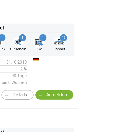
el
1
1
1
12
ink
Gutschein
CSV
Banner
31.10.2018
2 %
90 Tage
bis 6 Wochen
Details
Anmelden