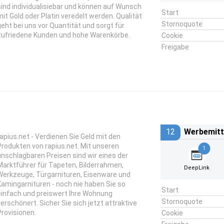
sind individualisiebar und können auf Wunsch
Start
mit Gold oder Platin veredelt werden. Qualität
Stornoquote
geht bei uns vor Quantität und sorgt für
zufriedene Kunden und hohe Warenkörbe.
Cookie
Freigabe
12
Werbemitt
rapius.net - Verdienen Sie Geld mit den
Produkten von rapius.net. Mit unseren
1
unschlagbaren Preisen sind wir eines der
Marktführer für Tapeten, Bilderrahmen,
DeepLink
Werkzeuge, Türgarnituren, Eisenware und
Kamingarnituren - noch nie haben Sie so
Start
einfach und preiswert Ihre Wohnung
Stornoquote
verschönert. Sicher Sie sich jetzt attraktive
Provisionen.
Cookie