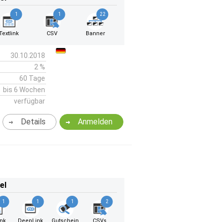
1
1
22
Textlink
CSV
Banner
30.10.2018
2 %
60 Tage
bis 6 Wochen
verfügbar
Details
Anmelden
el
1
1
1
2
ink
DeepLink
Gutschein
CSVs