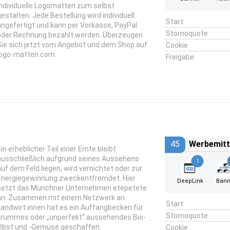
individuelle Logomatten zum selbst
gestalten. Jede Bestellung wird individuell
Start
angefertigt und kann per Vorkasse, PayPal
Stornoquote
oder Rechnung bezahlt werden. Überzeugen
Sie sich jetzt vom Angebot und dem Shop auf
Cookie
logo-matten.com.
Freigabe
45
Werbemitt
in erheblicher Teil einer Ernte bleibt
ausschließlich aufgrund seines Aussehens
1
auf dem Feld liegen, wird vernichtet oder zur
Energiegewinnung zweckentfremdet. Hier
DeepLink
Bann
setzt das Münchner Unternehmen etepetete
an: Zusammen mit einem Netzwerk an
Start
Landwirt:innen hat es ein Auffangbecken für
Stornoquote
krummes oder „unperfekt“ aussehendes Bio-
Obst und -Gemüse geschaffen.
Cookie