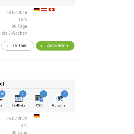
28.09.2018
18 %
90 Tage
bis 6 Wochen
Details
Anmelden
el
40
2
1
1
er
Textlinks
CSV
Gutschein
05.07.2022
3 %
30 Tage