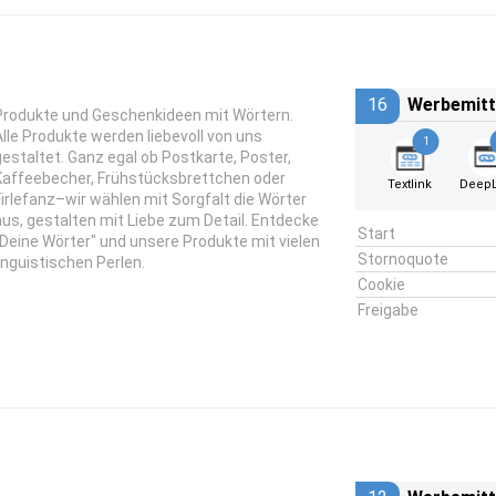
16
Werbemitt
Produkte und Geschenkideen mit Wörtern.
Alle Produkte werden liebevoll von uns
1
gestaltet. Ganz egal ob Postkarte, Poster,
Kaffeebecher, Frühstücksbrettchen oder
Textlink
DeepL
Firlefanz–wir wählen mit Sorgfalt die Wörter
aus, gestalten mit Liebe zum Detail. Entdecke
Start
"Deine Wörter" und unsere Produkte mit vielen
Stornoquote
linguistischen Perlen.
Cookie
Freigabe