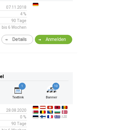
07.11.2018
4 %
90 Tage
bis 6 Wochen
Details
Anmelden
el
1
10
Textlink
Banner
28.08.2020
+30
0 %
90 Tage