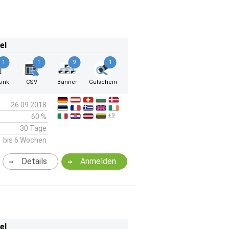
el
1
1
9
1
ink
CSV
Banner
Gutschein
26.09.2018
+9
60 %
30 Tage
bis 6 Wochen
Details
Anmelden
el