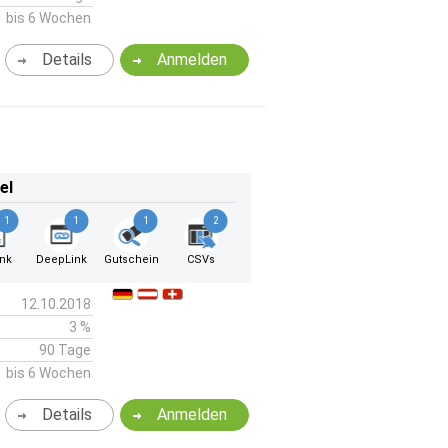
bis 6 Wochen
Details
Anmelden
el
1
1
1
2
ink
DeepLink
Gutschein
CSVs
12.10.2018
3 %
90 Tage
bis 6 Wochen
Details
Anmelden