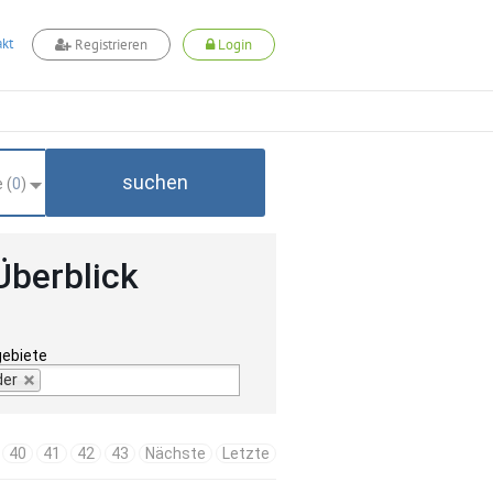
kt
Registrieren
Login
suchen
 (
0
)
Überblick
gebiete
der
40
41
42
43
Nächste
Letzte