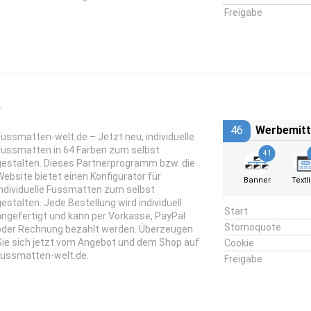
Freigabe
e
46
Werbemitt
Fussmatten-welt.de – Jetzt neu, individuelle
Fussmatten in 64 Farben zum selbst
41
gestalten. Dieses Partnerprogramm bzw. die
Website bietet einen Konfigurator für
Banner
Textl
individuelle Fussmatten zum selbst
gestalten. Jede Bestellung wird individuell
Start
angefertigt und kann per Vorkasse, PayPal
Stornoquote
oder Rechnung bezahlt werden. Überzeugen
Sie sich jetzt vom Angebot und dem Shop auf
Cookie
fussmatten-welt.de.
Freigabe