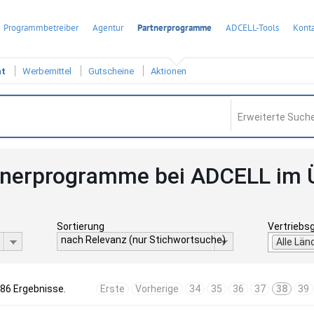
Programmbetreiber
Agentur
Partnerprogramme
ADCELL-Tools
Konta
ht
Werbemittel
Gutscheine
Aktionen
Erweiterte Suche
tnerprogramme bei ADCELL im 
Sortierung
Vertriebs
nach Relevanz (nur Stichwortsuche)
Alle Län
586 Ergebnisse.
Erste
Vorherige
34
35
36
37
38
39