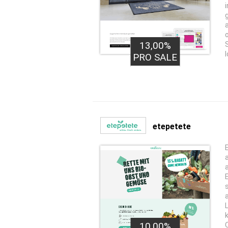
13,00%
PRO SALE
etepetete
E
10,00%