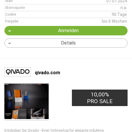
01.07.2024
Start
n.a.
Stornoquote
90 Tage
Cookie
bis 6 Wochen
Freigabe
Anmelden
Details
qivado.com
10,00%
PRO SALE
Entdecken Sie Qivado - Ihren Onlineshop für elegante induktive