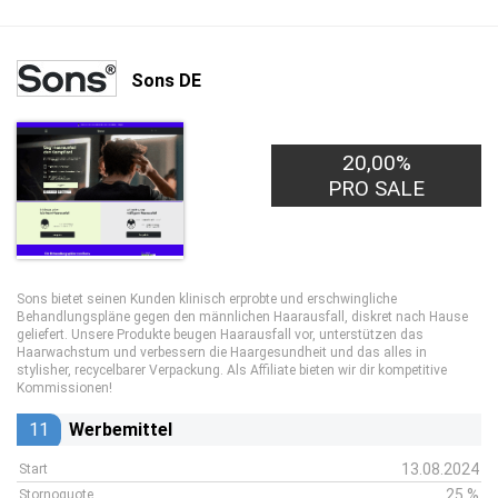
Sons DE
20,00%
PRO SALE
Sons bietet seinen Kunden klinisch erprobte und erschwingliche
Behandlungspläne gegen den männlichen Haarausfall, diskret nach Hause
geliefert. Unsere Produkte beugen Haarausfall vor, unterstützen das
Haarwachstum und verbessern die Haargesundheit und das alles in
stylisher, recycelbarer Verpackung. Als Affiliate bieten wir dir kompetitive
Kommissionen!
11
Werbemittel
13.08.2024
Start
25 %
Stornoquote