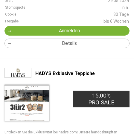
29.05.2024
Start
n.a.
Stornoquote
30 Tage
Cookie
bis 6 Wochen
Freigabe
Anmelden
Details
HADYS Exklusive Teppiche
15,00%
PRO SALE
Entdecken Sie die Exklusivität bei hadys.com! Unsere handgeknüpften