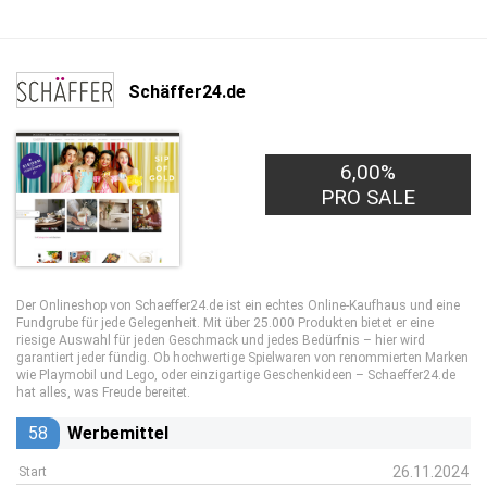
Schäffer24.de
6,00%
PRO SALE
Der Onlineshop von Schaeffer24.de ist ein echtes Online-Kaufhaus und eine
Fundgrube für jede Gelegenheit. Mit über 25.000 Produkten bietet er eine
riesige Auswahl für jeden Geschmack und jedes Bedürfnis – hier wird
garantiert jeder fündig. Ob hochwertige Spielwaren von renommierten Marken
wie Playmobil und Lego, oder einzigartige Geschenkideen – Schaeffer24.de
hat alles, was Freude bereitet.
58
Werbemittel
26.11.2024
Start