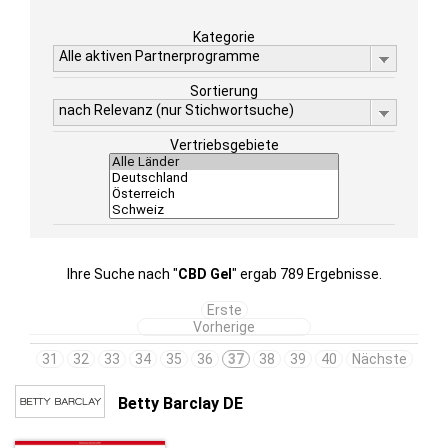
Kategorie
Alle aktiven Partnerprogramme
Sortierung
nach Relevanz (nur Stichwortsuche)
Vertriebsgebiete
Ihre Suche nach "
CBD Gel
" ergab 789 Ergebnisse.
Erste
Vorherige
31
32
33
34
35
36
37
38
39
40
Nächste
Betty Barclay DE