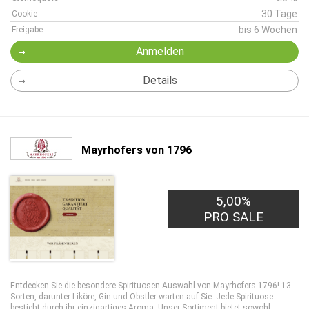
30 Tage
Cookie
bis 6 Wochen
Freigabe
Anmelden
Details
Mayrhofers von 1796
5,00%
PRO SALE
Entdecken Sie die besondere Spirituosen-Auswahl von Mayrhofers 1796! 13
Sorten, darunter Liköre, Gin und Obstler warten auf Sie. Jede Spirituose
besticht durch ihr einzigartiges Aroma. Unser Sortiment bietet sowohl