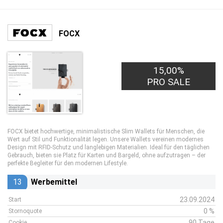
FOCX
15,00%
PRO SALE
FOCX bietet hochwertige, minimalistische Slim Wallets für Menschen, die
Wert auf Stil und Funktionalität legen. Unsere Wallets vereinen modernes
Design mit RFID-Schutz und langlebigen Materialien. Ideal für den täglichen
Gebrauch, bieten sie Platz für Karten und Bargeld, ohne aufzutragen – der
perfekte Begleiter für den modernen Lifestyle.
13
Werbemittel
23.09.2024
Start
0 %
Stornoquote
90 Tage
Cookie