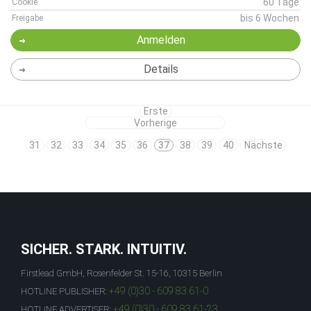
60 Tage
Cookie
bis 6 Wochen
Freigabe
Anmelden
Details
Erste
Vorherige
31
32
33
34
35
36
37
38
39
40
Nächste
SICHER. STARK. INTUITIV.
Firstlead GmbH, Rosenfelder St. 15-16, 10315 Berlin
+49 (0)30 - 609 83 61-0
HOTLINE PUBLISHER:
+49 (0)30 - 609 83 61-23
HOTLINE ADVERTISER: