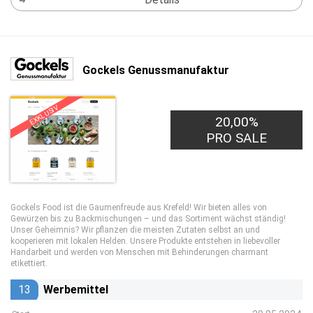
Gockels Genussmanufaktur
EXKLUSIV
20,00%
PRO SALE
Gockels Food ist die Gaumenfreude aus Krefeld! Wir bieten alles von
Gewürzen bis zu Backmischungen – und das Sortiment wächst ständig!
Unser Geheimnis? Wir pflanzen die meisten Zutaten selbst an und
kooperieren mit lokalen Helden. Unsere Produkte entstehen in liebevoller
Handarbeit und werden von Menschen mit Behinderungen charmant
etikettiert.
13
Werbemittel