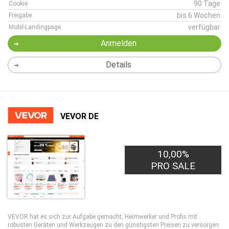
90 Tage
Cookie
bis 6 Wochen
Freigabe
verfügbar
Mobil-Landingpage
Anmelden
Details
VEVOR DE
10,00%
PRO SALE
VEVOR hat es sich zur Aufgabe gemacht, Heimwerker und Profis mit
robusten Geräten und Werkzeugen zu den günstigsten Preisen zu versorgen.