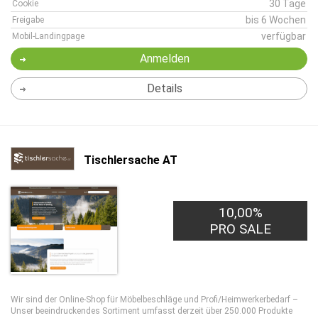
30 Tage
Cookie
bis 6 Wochen
Freigabe
verfügbar
Mobil-Landingpage
Anmelden
Details
Tischlersache AT
10,00%
PRO SALE
Wir sind der Online-Shop für Möbelbeschläge und Profi/Heimwerkerbedarf –
Unser beeindruckendes Sortiment umfasst derzeit über 250.000 Produkte