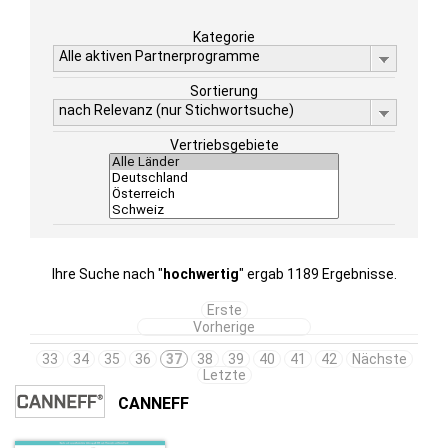
Kategorie
Alle aktiven Partnerprogramme
Sortierung
nach Relevanz (nur Stichwortsuche)
Vertriebsgebiete
Ihre Suche nach "
hochwertig
" ergab 1189 Ergebnisse.
Erste
Vorherige
33
34
35
36
37
38
39
40
41
42
Nächste
Letzte
CANNEFF