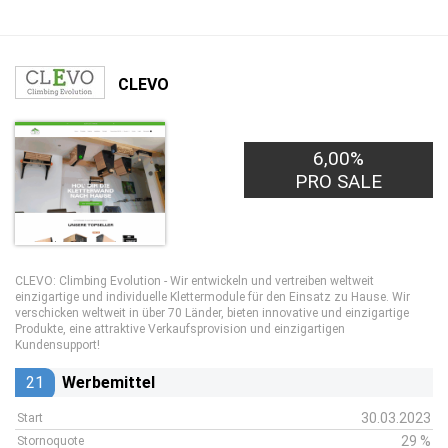
CLEVO
6,00%
PRO SALE
CLEVO: Climbing Evolution
- Wir entwickeln und vertreiben weltweit
einzigartige und individuelle Klettermodule für den Einsatz zu Hause. Wir
verschicken weltweit in über 70 Länder, bieten innovative und einzigartige
Produkte, eine attraktive Verkaufsprovision und einzigartigen
Kundensupport!
21
Werbemittel
30.03.2023
Start
29 %
Stornoquote