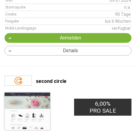
09.07.2024
Start
n.a.
Stornoquote
90 Tage
Cookie
bis 6 Wochen
Freigabe
verfügbar
Mobil-Landingpage
Anmelden
Details
second circle
6,00%
PRO SALE