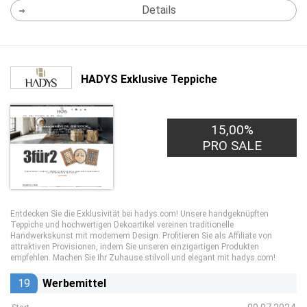
Details
HADYS Exklusive Teppiche
15,00%
PRO SALE
Entdecken Sie die Exklusivität bei hadys.com! Unsere handgeknüpften
Teppiche und hochwertigen Dekoartikel vereinen traditionelle
Handwerkskunst mit modernem Design. Profitieren Sie als Affiliate von
attraktiven Provisionen, indem Sie unseren einzigartigen Produkten
empfehlen. Machen Sie Ihr Zuhause stilvoll und elegant mit hadys.com!
19
Werbemittel