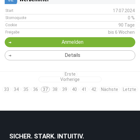
17.07.2024
Start
0 %
Stornoquote
90 Tage
Cookie
bis 6 Wochen
Freigabe
Anmelden
Details
Erste
Vorherige
33
34
35
36
37
38
39
40
41
42
Nächste
Letzte
SICHER. STARK. INTUITIV.