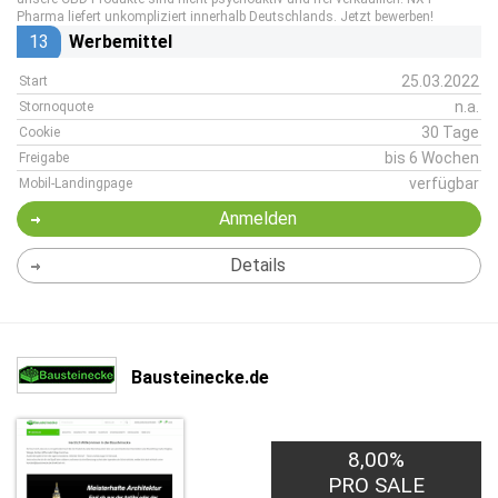
Pharma liefert unkompliziert innerhalb Deutschlands. Jetzt bewerben!
13
Werbemittel
25.03.2022
Start
n.a.
Stornoquote
30 Tage
Cookie
bis 6 Wochen
Freigabe
verfügbar
Mobil-Landingpage
Anmelden
Details
Bausteinecke.de
8,00%
PRO SALE