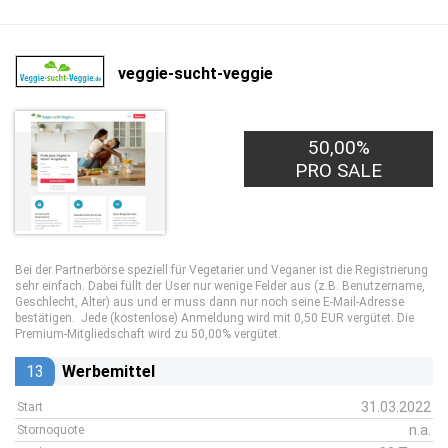
veggie-sucht-veggie
50,00%
0,50€
PRO LEAD
PRO SALE
Bei der Partnerbörse speziell für Vegetarier und Veganer ist die Registrierung
sehr einfach. Dabei füllt der User nur wenige Felder aus (z.B. Benutzername,
Geschlecht, Alter) aus und er muss dann nur noch seine E-Mail-Adresse
bestätigen. Jede (kostenlose) Anmeldung wird mit 0,50 EUR vergütet. Die
Premium-Mitgliedschaft wird zu 50,00% vergütet.
13
Werbemittel
31.03.2022
Start
n.a.
Stornoquote