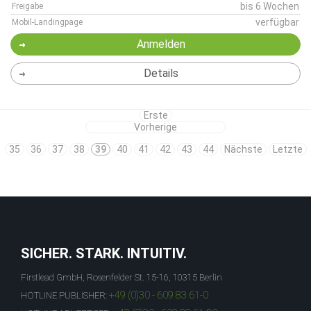
bis 6 Wochen
Freigabe
verfügbar
Mobil-Landingpage
Anmelden
Details
Erste
Vorherige
35
36
37
38
39
40
41
42
43
44
Nächste
Letzte
SICHER. STARK. INTUITIV.
Firstlead GmbH, Rosenfelder St. 15-16, 10315 Berlin
+49 (0)30 - 609 83 61-0
HOTLINE PUBLISHER: