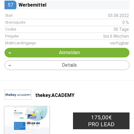
57
Werbemittel
05.08.2022
Start
0 %
Stornoquote
30 Tage
Cookie
bis 6 Wochen
Freigabe
verfügbar
Mobil-Landingpage
Anmelden
Details
thekey.ACADEMY
175,00€
PRO LEAD