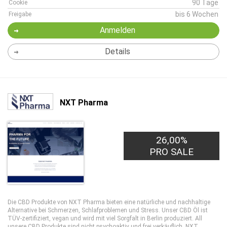
90 Tage
Cookie
bis 6 Wochen
Freigabe
Anmelden
Details
NXT Pharma
26,00%
PRO SALE
Die CBD Produkte von NXT Pharma bieten eine natürliche und nachhaltige
Alternative bei Schmerzen, Schlafproblemen und Stress. Unser CBD Öl ist
TÜV-zertifiziert, vegan und wird mit viel Sorgfalt in Berlin produziert. All
unsere CBD Produkte sind nicht psychoaktiv und frei verkäuflich. NXT