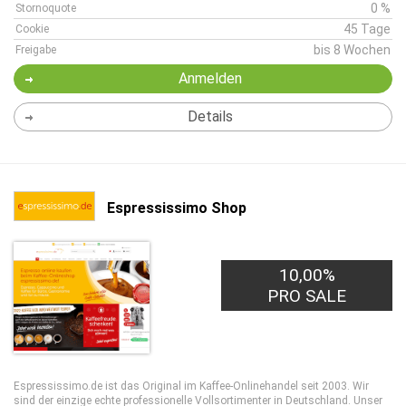
0 %
Stornoquote
45 Tage
Cookie
bis 8 Wochen
Freigabe
Anmelden
Details
Espressissimo Shop
10,00%
PRO SALE
Espressissimo.de ist das Original im Kaffee-Onlinehandel seit 2003. Wir
sind der einzige echte professionelle Vollsortimenter in Deutschland. Unser