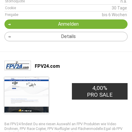
n.a.
Stornoquote
30 Tage
Cookie
bis 6 Wochen
Freigabe
Anmelden
Details
FPV24.com
4,00%
PRO SALE
Bei FPV24 findest Du eine riesen Auswahl an FPV Produkten wie Video
Drohnen, FPV Race Copter, FPV Nurflügler und Flächenmodelle.Egal ob FPV