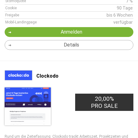
7 %
Stornoquote
90 Tage
Cookie
bis 6 Wochen
Freigabe
verfügbar
Mobil-Landingpage
Anmelden
Details
Clockodo
20,00%
2,00€
PRO LEAD
PRO SALE
Rund um die Zeiterfassung: Clockodo trackt Arbeitszeit, Projektzeiten und