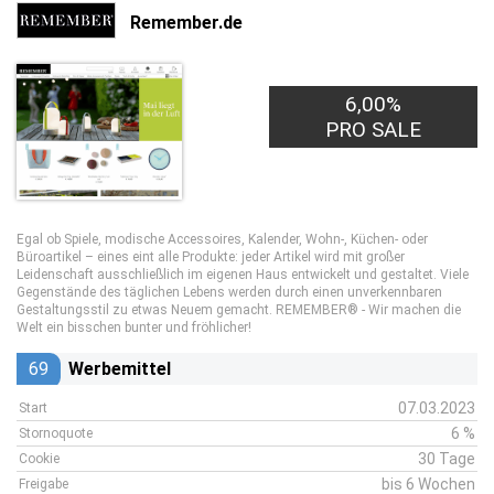
Remember.de
6,00%
PRO SALE
Egal ob Spiele, modische Accessoires, Kalender, Wohn-, Küchen- oder
Büroartikel – eines eint alle Produkte: jeder Artikel wird mit großer
Leidenschaft ausschließlich im eigenen Haus entwickelt und gestaltet. Viele
Gegenstände des täglichen Lebens werden durch einen unverkennbaren
Gestaltungsstil zu etwas Neuem gemacht. REMEMBER® - Wir machen die
Welt ein bisschen bunter und fröhlicher!
69
Werbemittel
07.03.2023
Start
6 %
Stornoquote
30 Tage
Cookie
bis 6 Wochen
Freigabe