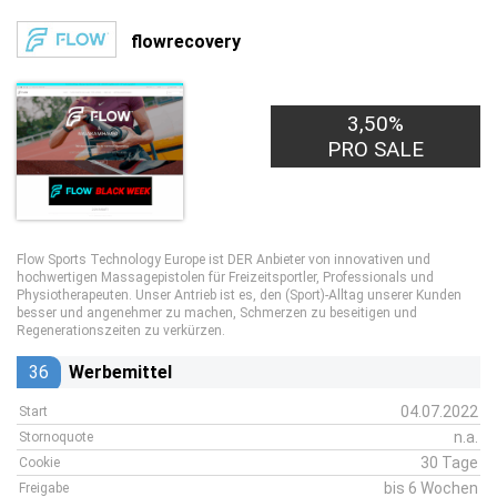
flowrecovery
3,50%
PRO SALE
Flow Sports Technology Europe ist DER Anbieter von innovativen und
hochwertigen Massagepistolen für Freizeitsportler, Professionals und
Physiotherapeuten. Unser Antrieb ist es, den (Sport)-Alltag unserer Kunden
besser und angenehmer zu machen, Schmerzen zu beseitigen und
Regenerationszeiten zu verkürzen.
36
Werbemittel
04.07.2022
Start
n.a.
Stornoquote
30 Tage
Cookie
bis 6 Wochen
Freigabe