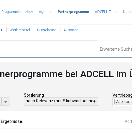
Programmbetreiber
Agentur
Partnerprogramme
ADCELL-Tools
Konta
ht
Werbemittel
Gutscheine
Aktionen
Erweiterte Suche
tnerprogramme bei ADCELL im 
Sortierung
Vertriebs
nach Relevanz (nur Stichwortsuche)
Alle Län
 Ergebnisse.
Vor