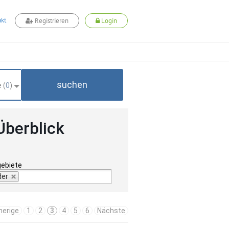
kt
Registrieren
Login
suchen
 (
0
)
Überblick
gebiete
der
herige
1
2
3
4
5
6
Nächste