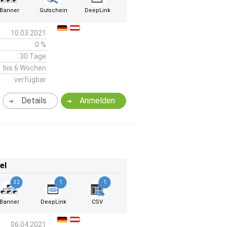
Banner
Gutschein
DeepLink
10.03.2021
0 %
30 Tage
bis 6 Wochen
verfügbar
Details
Anmelden
el
32
1
1
Banner
DeepLink
CSV
06.04.2021