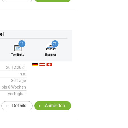
el
11
77
Textlinks
Banner
20.12.2021
n.a.
30 Tage
bis 6 Wochen
verfügbar
Details
Anmelden