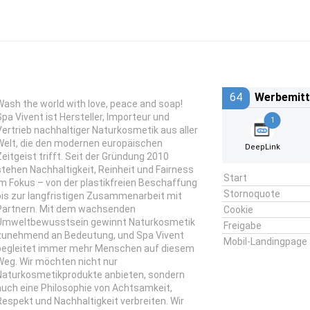
64
Werbemitt
Wash the world with love, peace and soap!
Spa Vivent ist Hersteller, Importeur und
1
Vertrieb nachhaltiger Naturkosmetik aus aller
Welt, die den modernen europäischen
DeepLink
Zeitgeist trifft. Seit der Gründung 2010
stehen Nachhaltigkeit, Reinheit und Fairness
Start
im Fokus – von der plastikfreien Beschaffung
Stornoquote
bis zur langfristigen Zusammenarbeit mit
Partnern. Mit dem wachsenden
Cookie
Umweltbewusstsein gewinnt Naturkosmetik
Freigabe
zunehmend an Bedeutung, und Spa Vivent
Mobil-Landingpage
begleitet immer mehr Menschen auf diesem
Weg. Wir möchten nicht nur
Naturkosmetikprodukte anbieten, sondern
auch eine Philosophie von Achtsamkeit,
Respekt und Nachhaltigkeit verbreiten. Wir