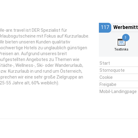
117
Werbemitt
We-are.travel ist DER Spezialist für
Urlaubsgutscheine mit Fokus auf Kurzurlaube.
3
Wir bieten unseren Kunden qualitativ
hochwertige Hotels zu unglaublich günstigen
Textlinks
Preisen an. Aufgrund unseres breit
aufgestellten Angebotes zu Themen wie
Start
Städte-, Wellness-, Ski- oder Wanderurlaub,
Stornoquote
bzw. Kurzurlaub in und rund um Österreich,
sprechen wir eine sehr große Zielgruppe an
Cookie
(25-55 Jahre alt, 60% weiblich).
Freigabe
Mobil-Landingpage