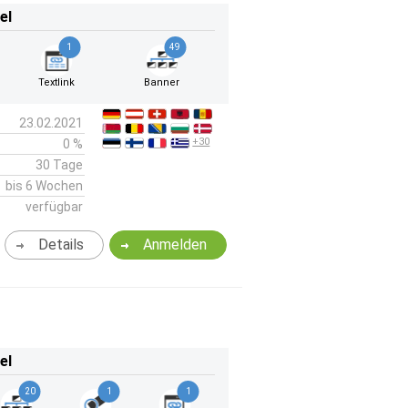
el
1
49
Textlink
Banner
23.02.2021
+30
0 %
30 Tage
bis 6 Wochen
verfügbar
Details
Anmelden
el
20
1
1