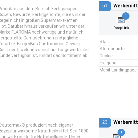
51
Werbemitt
Produkte aus dem Bereich Fertigsuppen,
Soßen, Gewürze, Fertiggerichte, die es in der
1
Regel nicht in großen Supermarktketten
gibt. Darüber hinaus verkaufen wir unter der
DeepLink
Marke FLAROMA hochwertige und natürlich
hergestellte Gemüsebrühen und jegliche
Start
Zusätze. Ein großes Gastronomie Gewürz
Stornoquote
Sortiment, welches sonst nur für gewerbliche
Kunde verfügbar ist, rundet das Sortiment ab.
Cookie
Freigabe
Mobil-Landingpage
23
Werbemitt
Kräutermax® produziert nach eigener
Rezeptur wirksame Naturheilmittel. Seit 1890
1
sind wir Experte für Naturheilkunde. Unser