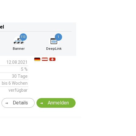
el
113
1
Banner
DeepLink
12.08.2021
5 %
30 Tage
bis 6 Wochen
verfügbar
Details
Anmelden