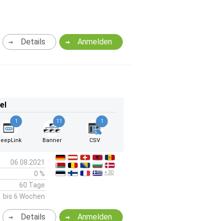
Details
Anmelden
el
1
11
1
eepLink
Banner
CSV
06.08.2021
+30
0 %
60 Tage
bis 6 Wochen
Details
Anmelden