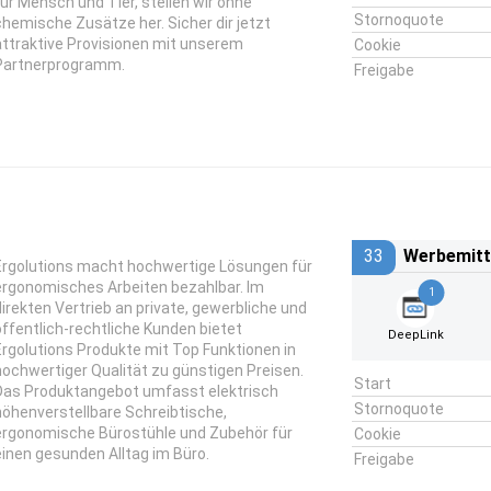
für Mensch und Tier, stellen wir ohne
Stornoquote
chemische Zusätze her. Sicher dir jetzt
attraktive Provisionen mit unserem
Cookie
Partnerprogramm.
Freigabe
33
Werbemitt
Ergolutions macht hochwertige Lösungen für
ergonomisches Arbeiten bezahlbar. Im
1
direkten Vertrieb an private, gewerbliche und
öffentlich-rechtliche Kunden bietet
DeepLink
Ergolutions Produkte mit Top Funktionen in
hochwertiger Qualität zu günstigen Preisen.
Start
Das Produktangebot umfasst elektrisch
Stornoquote
höhenverstellbare Schreibtische,
ergonomische Bürostühle und Zubehör für
Cookie
einen gesunden Alltag im Büro.
Freigabe