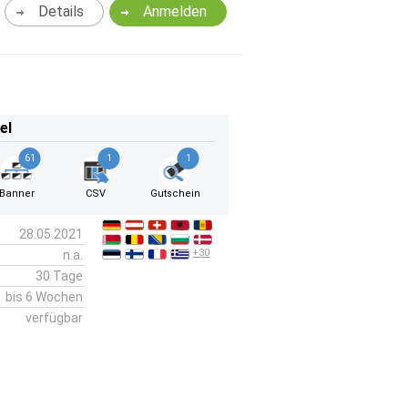
Details
Anmelden
el
61
1
1
Banner
CSV
Gutschein
28.05.2021
+30
n.a.
30 Tage
bis 6 Wochen
verfügbar