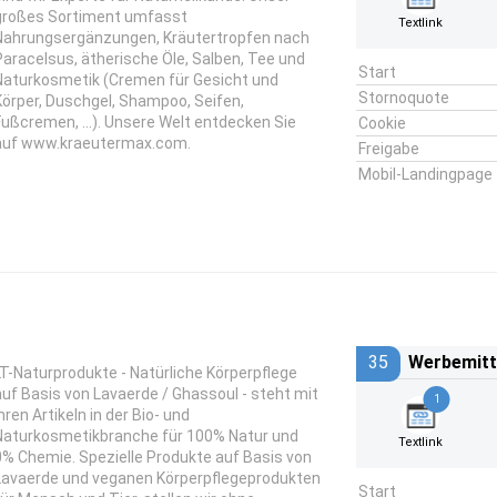
großes Sortiment umfasst
Textlink
Nahrungsergänzungen, Kräutertropfen nach
Paracelsus, ätherische Öle, Salben, Tee und
Start
Naturkosmetik (Cremen für Gesicht und
Stornoquote
Körper, Duschgel, Shampoo, Seifen,
Fußcremen, ...). Unsere Welt entdecken Sie
Cookie
auf www.kraeutermax.com.
Freigabe
Mobil-Landingpage
35
Werbemitt
LT-Naturprodukte - Natürliche Körperpflege
auf Basis von Lavaerde / Ghassoul - steht mit
1
hren Artikeln in der Bio- und
Naturkosmetikbranche für 100% Natur und
Textlink
0% Chemie. Spezielle Produkte auf Basis von
Lavaerde und veganen Körperpflegeprodukten
Start