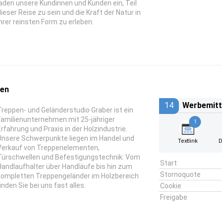
laden unsere Kundinnen und Kunden ein, Teil
dieser Reise zu sein und die Kraft der Natur in
ihrer reinsten Form zu erleben.
den
14
Werbemitt
Treppen- und Geländerstudio Graber ist ein
Familienunternehmen mit 25-jähriger
1
Erfahrung und Praxis in der Holzindustrie.
Unsere Schwerpunkte liegen im Handel und
Textlink
D
Verkauf von Treppenelementen,
Türschwellen und Befestigungstechnik: Vom
Start
Handlaufhalter über Handläufe bis hin zum
Stornoquote
kompletten Treppengeländer im Holzbereich
inden Sie bei uns fast alles.
Cookie
Freigabe