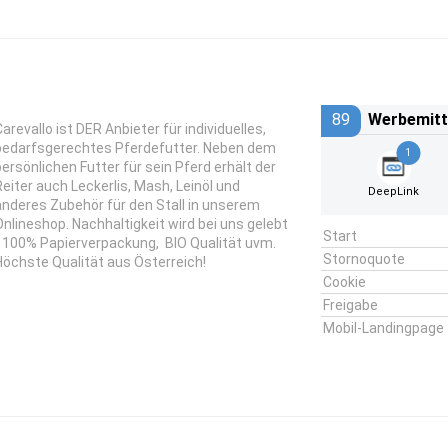
89
Werbemitt
Carevallo ist DER Anbieter für individuelles,
bedarfsgerechtes Pferdefutter. Neben dem
1
persönlichen Futter für sein Pferd erhält der
Reiter auch Leckerlis, Mash, Leinöl und
DeepLink
anderes Zubehör für den Stall in unserem
Onlineshop. Nachhaltigkeit wird bei uns gelebt
Start
- 100% Papierverpackung, BIO Qualität uvm.
Stornoquote
Höchste Qualität aus Österreich!
Cookie
Freigabe
Mobil-Landingpage