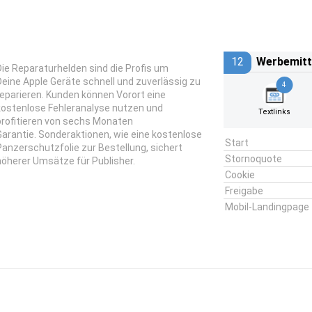
12
Werbemitt
Die Reparaturhelden sind die Profis um
Deine Apple Geräte schnell und zuverlässig zu
4
reparieren. Kunden können Vorort eine
kostenlose Fehleranalyse nutzen und
Textlinks
profitieren von sechs Monaten
Garantie. Sonderaktionen, wie eine kostenlose
Start
Panzerschutzfolie zur Bestellung, sichert
Stornoquote
höherer Umsätze für Publisher.
Cookie
Freigabe
Mobil-Landingpage