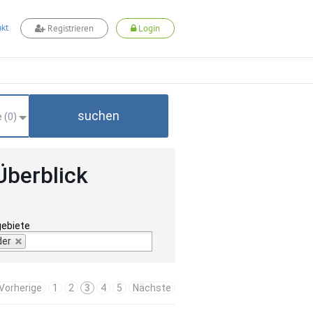
kt
Registrieren
Login
suchen
 (
0
)
Überblick
gebiete
der
Vorherige
1
2
3
4
5
Nächste