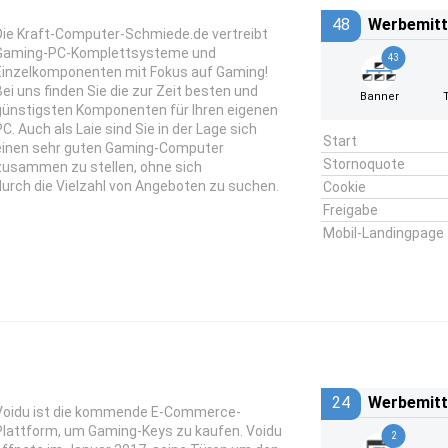
48
Werbemitt
Die Kraft-Computer-Schmiede.de vertreibt
Gaming-PC-Komplettsysteme und
43
Einzelkomponenten mit Fokus auf Gaming!
Bei uns finden Sie die zur Zeit besten und
Banner
günstigsten Komponenten für Ihren eigenen
PC. Auch als Laie sind Sie in der Lage sich
Start
einen sehr guten Gaming-Computer
Stornoquote
zusammen zu stellen, ohne sich
durch die Vielzahl von Angeboten zu suchen.
Cookie
Freigabe
Mobil-Landingpage
24
Werbemitt
Voidu ist die kommende E-Commerce-
Plattform, um Gaming-Keys zu kaufen. Voidu
2