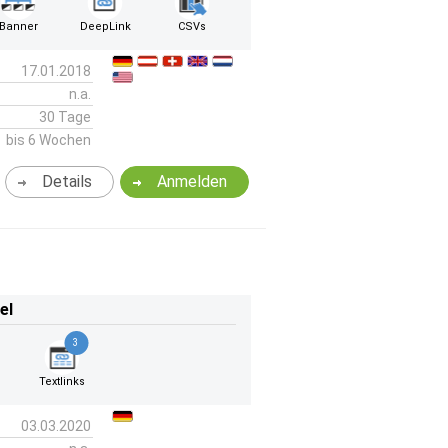
Banner
DeepLink
CSVs
17.01.2018
n.a.
30 Tage
bis 6 Wochen
Details
Anmelden
el
3
Textlinks
03.03.2020