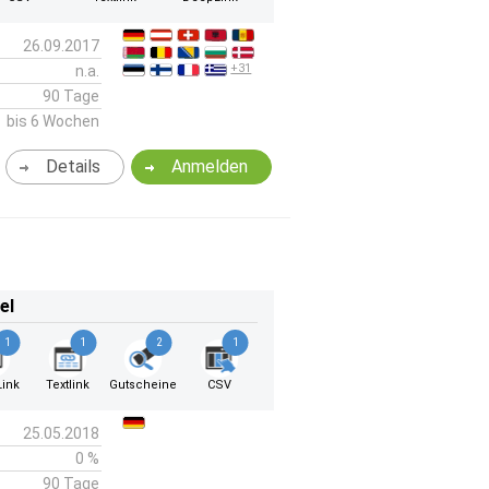
26.09.2017
+31
n.a.
90 Tage
bis 6 Wochen
Details
Anmelden
el
1
1
2
1
ink
Textlink
Gutscheine
CSV
25.05.2018
0 %
90 Tage