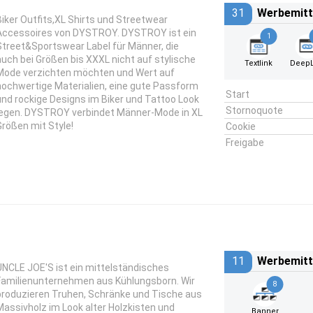
31
Werbemitt
Biker Outfits,XL Shirts und Streetwear
Accessoires von DYSTROY. DYSTROY ist ein
1
Street&Sportswear Label für Männer, die
auch bei Größen bis XXXL nicht auf stylische
Textlink
DeepL
Mode verzichten möchten und Wert auf
hochwertige Materialien, eine gute Passform
Start
und rockige Designs im Biker und Tattoo Look
Stornoquote
legen. DYSTROY verbindet Männer-Mode in XL
Größen mit Style!
Cookie
Freigabe
11
Werbemitt
UNCLE JOE'S ist ein mittelständisches
Familienunternehmen aus Kühlungsborn. Wir
8
produzieren Truhen, Schränke und Tische aus
Massivholz im Look alter Holzkisten und
Banner