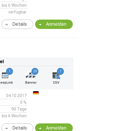
bis 6 Wochen
verfügbar
Details
Anmelden
el
1
20
1
eepLink
Banner
CSV
04.10.2017
0 %
90 Tage
bis 6 Wochen
Details
Anmelden