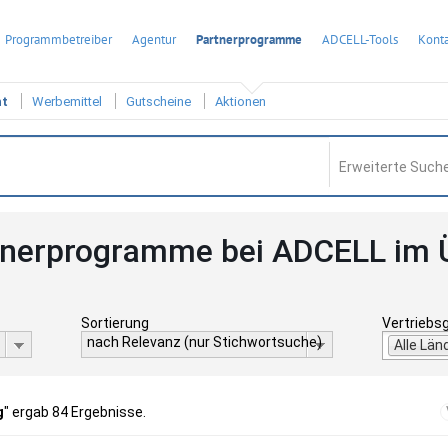
Programmbetreiber
Agentur
Partnerprogramme
ADCELL-Tools
Konta
ht
Werbemittel
Gutscheine
Aktionen
Erweiterte Suche
tnerprogramme bei ADCELL im 
Sortierung
Vertriebs
nach Relevanz (nur Stichwortsuche)
Alle Län
g
" ergab 84 Ergebnisse.