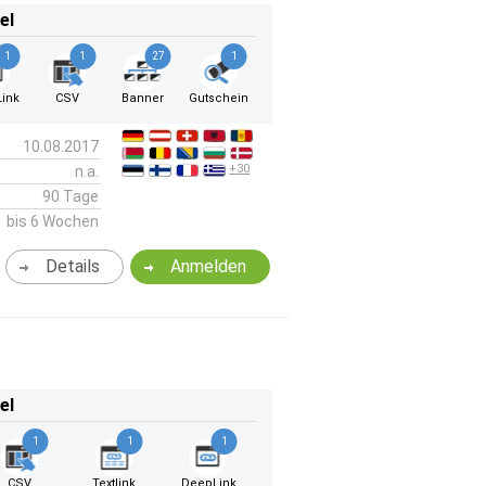
el
1
1
27
1
ink
CSV
Banner
Gutschein
10.08.2017
+30
n.a.
90 Tage
bis 6 Wochen
Details
Anmelden
el
1
1
1
CSV
Textlink
DeepLink