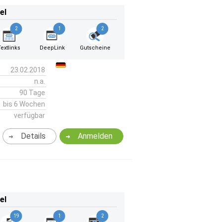
el
2
1
2
Textlinks
DeepLink
Gutscheine
23.02.2018
n.a.
90 Tage
bis 6 Wochen
verfügbar
Details
Anmelden
el
19
1
2