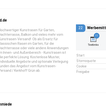
d.de
22
Werbemitt
Hochwertiger Kunstrasen für Garten,
Dachterrasse, Balkon und vieles mehr vom
11
Kunstrasen-Versand! Ob als Ersatz für
klassischen Rasen im Garten, für die
Textlinks
Dachterrasse oder viele andere Anwendungen
im Innen- und Außenbereich - Kunstrasen ist
Start
die perfekte Lösung. Kostenlose Muster,
Stornoquote
individuelle Angebote und optionale Verlegung
runden das Angebot vom Kunstrasen-
Cookie
Versand / Kerkhoff Grün ab.
Freigabe
hmiede