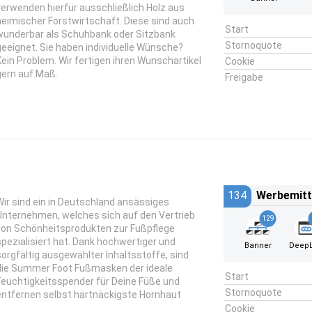
verwenden hierfür ausschließlich Holz aus
heimischer Forstwirtschaft. Diese sind auch
Start
wunderbar als Schuhbank oder Sitzbank
Stornoquote
geeignet. Sie haben individuelle Wünsche?
Kein Problem. Wir fertigen ihren Wunschartikel
Cookie
gern auf Maß.
Freigabe
134
Werbemitt
Wir sind ein in Deutschland ansässiges
Unternehmen, welches sich auf den Vertrieb
129
von Schönheitsprodukten zur Fußpflege
spezialisiert hat. Dank hochwertiger und
Banner
DeepL
sorgfältig ausgewählter Inhaltsstoffe, sind
die Summer Foot Fußmasken der ideale
Start
Feuchtigkeitsspender für Deine Füße und
Stornoquote
entfernen selbst hartnäckigste Hornhaut
Cookie