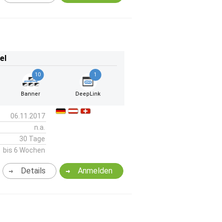
el
10
1
Banner
DeepLink
06.11.2017
n.a.
30 Tage
bis 6 Wochen
Details
Anmelden