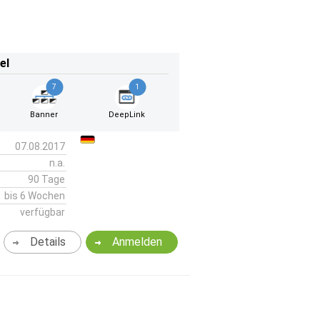
el
7
1
Banner
DeepLink
07.08.2017
n.a.
90 Tage
bis 6 Wochen
verfügbar
Details
Anmelden