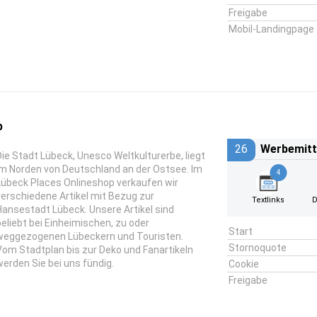
Freigabe
Mobil-Landingpage
p
26
Werbemitt
Die Stadt Lübeck, Unesco Weltkulturerbe, liegt
im Norden von Deutschland an der Ostsee. Im
4
Lübeck Places Onlineshop verkaufen wir
verschiedene Artikel mit Bezug zur
Textlinks
D
Hansestadt Lübeck. Unsere Artikel sind
beliebt bei Einheimischen, zu oder
Start
weggezogenen Lübeckern und Touristen.
Stornoquote
Vom Stadtplan bis zur Deko und Fanartikeln
werden Sie bei uns fündig.
Cookie
Freigabe