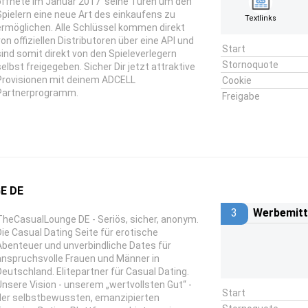
öffnete im Januar 2017 seine Türen um den
Spielern eine neue Art des einkaufens zu
Textlinks
ermöglichen. Alle Schlüssel kommen direkt
von offiziellen Distributoren über eine API und
Start
sind somit direkt von den Spieleverlegern
Stornoquote
selbst freigegeben. Sicher Dir jetzt attraktive
Provisionen mit deinem ADCELL
Cookie
Partnerprogramm.
Freigabe
E DE
3
Werbemitt
TheCasualLounge DE - Seriös, sicher, anonym.
Die Casual Dating Seite für erotische
Abenteuer und unverbindliche Dates für
anspruchsvolle Frauen und Männer in
Deutschland. Elitepartner für Casual Dating.
Unsere Vision - unserem „wertvollsten Gut“ -
Start
der selbstbewussten, emanzipierten