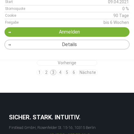
09.04.2021
Start
0 %
Stornoquote
90 Tage
Cookie
bis 6 Wochen
Freigabe
Anmelden
Details
Vorherige
1
2
3
4
5
6
Nächste
SICHER. STARK. INTUITIV.
Firstlead GmbH, Rosenfelder St. 15-16, 10315 Berlin