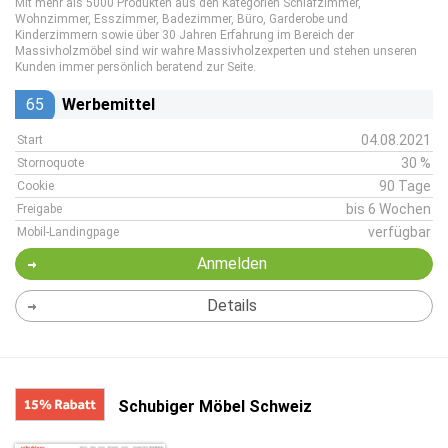
Mit mehr als 5000 Produkten aus den Kategorien Schlafzimmer,
Wohnzimmer, Esszimmer, Badezimmer, Büro, Garderobe und
Kinderzimmern sowie über 30 Jahren Erfahrung im Bereich der
Massivholzmöbel sind wir wahre Massivholzexperten und stehen unseren
Kunden immer persönlich beratend zur Seite.
65
Werbemittel
04.08.2021
Start
30 %
Stornoquote
90 Tage
Cookie
bis 6 Wochen
Freigabe
verfügbar
Mobil-Landingpage
Anmelden
Details
Schubiger Möbel Schweiz