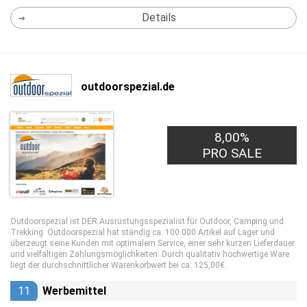
Details
outdoorspezial.de
8,00%
PRO SALE
Outdoorspezial ist DER Ausrüstungsspezialist für Outdoor, Camping und
Trekking. Outdoorspezial hat ständig ca. 100.000 Artikel auf Lager und
überzeugt seine Kunden mit optimalem Service, einer sehr kurzen Lieferdauer
und vielfältigen Zahlungsmöglichkeiten. Durch qualitativ hochwertige Ware
liegt der durchschnittlicher Warenkorbwert bei ca. 125,00€.
11
Werbemittel