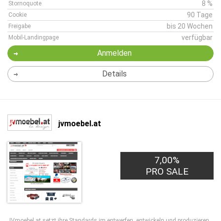
8 %
Stornoquote
90 Tage
Cookie
bis 20 Wochen
Freigabe
verfügbar
Mobil-Landingpage
Anmelden
Details
jvmoebel.at
7,00%
PRO SALE
JVmoebel.at setzt ihre Standards im entwerfen, entwickeln und produzieren