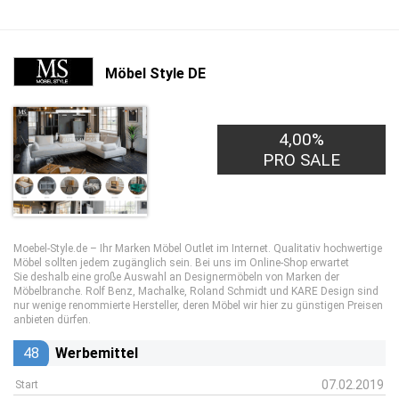
Möbel Style DE
4,00%
PRO SALE
Moebel-Style.de – Ihr Marken Möbel Outlet im Internet. Qualitativ hochwertige
Möbel sollten jedem zugänglich sein. Bei uns im Online-Shop erwartet
Sie deshalb eine große Auswahl an Designermöbeln von Marken der
Möbelbranche. Rolf Benz, Machalke, Roland Schmidt und KARE Design sind
nur wenige renommierte Hersteller, deren Möbel wir hier zu günstigen Preisen
anbieten dürfen.
48
Werbemittel
07.02.2019
Start