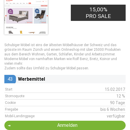
15,00%
7,00€
PRO LEAD
PRO SALE
Schubiger Möbel ist eins der ältesten Möbelhäuser der Schweiz und das
grösste im Raum Zürich und einem Onlineshop mit über 25000 Produkten
aus dem Bereich Wohnen, Garten, Schlafen, Kinder und Arbeitszimmer.
Moderne Möbel von namhaften Marken wie Rolf Benz, Bretz, Koinor und
vielen mehr.
Zudem sollte das Umfeld zu Schubiger Möbel passen.
43
Werbemittel
15.02.2017
Start
12 %
Stornoquote
90 Tage
Cookie
bis 6 Wochen
Freigabe
verfügbar
Mobil-Landingpage
Anmelden