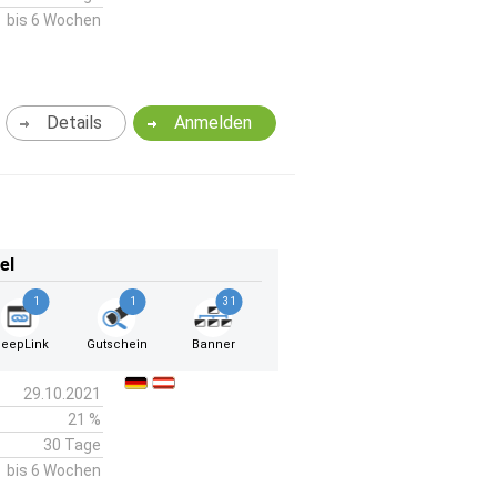
bis 6 Wochen
Details
Anmelden
el
1
1
31
eepLink
Gutschein
Banner
29.10.2021
21 %
30 Tage
bis 6 Wochen