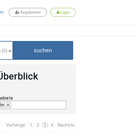
kt
Registrieren
Login
suchen
 (
0
)
Überblick
gebiete
der
Vorherige
1
2
3
4
Nächste