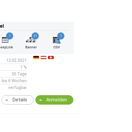
el
1
21
1
eepLink
Banner
CSV
12.02.2021
1 %
30 Tage
bis 6 Wochen
verfügbar
Details
Anmelden