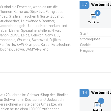
57
Werbemitt
Wir sind die Experten, wenn es um die
Themen: Kameras, Objektive, Ferngläser,
3
Video, Stative, Taschen & Gurte, Zubehör,
Studiobedarf, Leinwände & Beamer,
Textlinks
Secondhand geht. Unsere Kernmarken sind
neben kleinen Spezialherstellern: Nikon,
Start
Canon, ZEISS, Leica, Celexon, Sony, DJI,
Stornoquote
Panasonic, Walimex, Swarovski, Fujifilm,
Manfrotto, B+W, Olympus, Kaiser Fototechnik,
Cookie
Novoflex, Laowa, SAMYANG, etc.
Freigabe
14
Werbemitt
Seit 20 Jahren ist SchwertShop der Händler
für Schwerter in Deutschland! Jedes Jahr
1
verzeichnen wir steigende Umsätze. Wir
zählen heute circa 100.000 zufriedene
Textlink