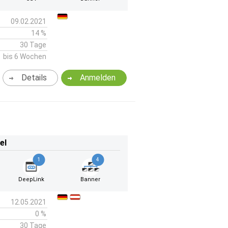
09.02.2021
14 %
30 Tage
bis 6 Wochen
Details
Anmelden
el
1
4
DeepLink
Banner
12.05.2021
0 %
30 Tage