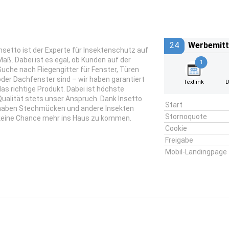
24
Werbemitt
Insetto ist der Experte für Insektenschutz auf
Maß. Dabei ist es egal, ob Kunden auf der
1
Suche nach Fliegengitter für Fenster, Türen
oder Dachfenster sind – wir haben garantiert
Textlink
D
das richtige Produkt. Dabei ist höchste
Qualität stets unser Anspruch. Dank Insetto
Start
haben Stechmücken und andere Insekten
Stornoquote
keine Chance mehr ins Haus zu kommen.
Cookie
Freigabe
Mobil-Landingpage