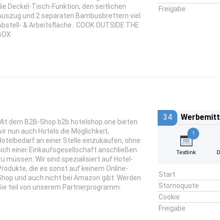
die Deckel-Tisch-Funktion, den seitlichen
Freigabe
Auszug und 2 separaten Bambusbrettern viel
Abstell- & Arbeitsfläche. COOK OUTSIDE THE
BOX
34
Werbemitt
Mit dem B2B-Shop b2b.hotelshop.one bieten
wir nun auch Hotels die Möglichkeit,
1
Hotelbedarf an einer Stelle einzukaufen, ohne
sich einer Einkaufsgesellschaft anschließen
Textlink
D
zu müssen. Wir sind spezialisiert auf Hotel-
Produkte, die es sonst auf keinem Online-
Start
Shop und auch nicht bei Amazon gibt. Werden
Stornoquote
Sie teil von unserem Partnerprogramm.
Cookie
Freigabe