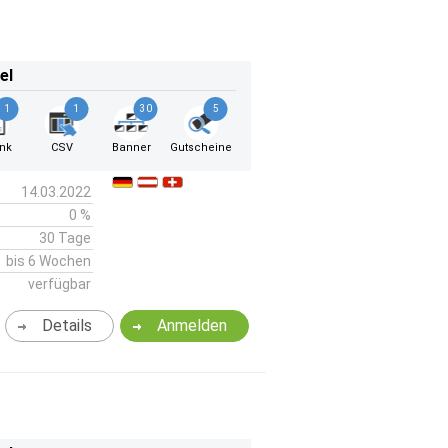
el
1
1
30
5
ink
CSV
Banner
Gutscheine
14.03.2022
0 %
30 Tage
bis 6 Wochen
verfügbar
Details
Anmelden