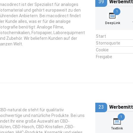
39
Werbemitt
macodirect ist der Spezialist für analoges
Fotomaterial und gehört europaweit zu den
1
führenden Anbietern. Bei macodirect findet
der Kunde alles, was er für die analoge
DeepLink
Fotografie benötigt: Analoge Filme,
Fotochemikalien, Fotopapier, Laborequipment
Start
und Zubehör. Wir beliefern Kunden auf der
Stornoquote
ganzen Welt.
Cookie
Freigabe
23
Werbemitt
CBD-natural.de steht für qualitativ
hochwertige und natürliche Produkte. Bei uns
1
findet Ihr eine große Auswahl an CBD-
Blüten, CBD-Hasch, CBD-Kristallen ,CBD-
Textlink
Liquiden, HHC-Produkte, Kosmetik und vieles