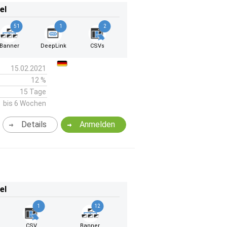
el
51
1
2
Banner
DeepLink
CSVs
15.02.2021
12 %
15 Tage
bis 6 Wochen
Details
Anmelden
el
1
12
CSV
Banner