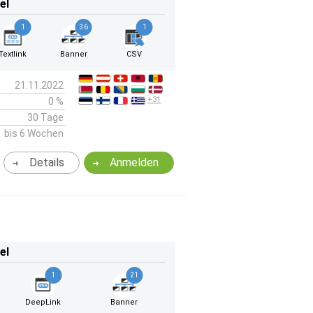
el
1
36
1
Textlink
Banner
CSV
21.11.2022
+31
0 %
30 Tage
bis 6 Wochen
Details
Anmelden
el
1
21
DeepLink
Banner