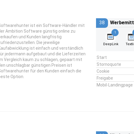
38
Werbemitt
Softwarehunter ist ein Software-Händler mit
der Ambition Software günstig online zu
1
verkaufen und Kunden langfristig
zufriedenzustellen. Die jeweilige
DeepLink
Textl
Kaufabwicklung ist einfach und verständlich
für jedermann aufgebaut und die Lieferzeiten
Start
im Vergleich kaum zu schlagen, gepaart mit
Stornoquote
den unschlagbar günstigen Preisen ist
Softwarehunter für den Kunden einfach die
Cookie
beste Option.
Freigabe
Mobil-Landingpage