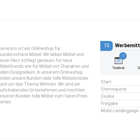
15
Werbemitt
Furnicato ist ein Onlineshop für
wunderschöne Möbel. Wir lieben Möbel und
1
unser Herz schlägt genauso für neue
Möbeltrends wie für Möbel mit Charakter und
Textlink
D
tollen Designideen. In unserem Onlineshop
finden unsere Kunden viele tolle Möbelstücke
Start
rund um das Thema Wohnen. Wir sind ein
Stornoquote
aufstrebendes Unternehmen und möchten
unseren Kunden tolle Möbel zum fairen Preis
Cookie
bieten.
Freigabe
Mobil-Landingpage