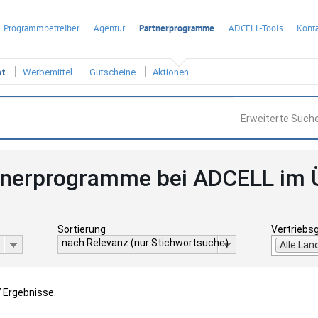
Programmbetreiber
Agentur
Partnerprogramme
ADCELL-Tools
Konta
ht
Werbemittel
Gutscheine
Aktionen
Erweiterte Suche
tnerprogramme bei ADCELL im 
Sortierung
Vertriebs
nach Relevanz (nur Stichwortsuche)
Alle Län
7 Ergebnisse.