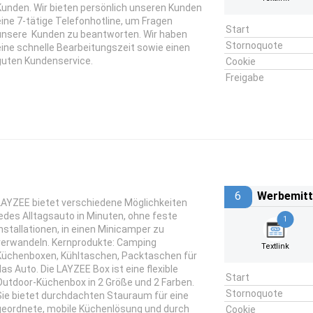
Kunden. Wir bieten persönlich unseren Kunden
eine 7-tätige Telefonhotline, um Fragen
Start
unsere Kunden zu beantworten. Wir haben
Stornoquote
eine schnelle Bearbeitungszeit sowie einen
guten Kundenservice.
Cookie
Freigabe
6
Werbemitt
LAYZEE bietet verschiedene Möglichkeiten
jedes Alltagsauto in Minuten, ohne feste
1
Installationen, in einen Minicamper zu
verwandeln. Kernprodukte: Camping
Textlink
Küchenboxen, Kühltaschen, Packtaschen für
das Auto. Die LAYZEE Box ist eine flexible
Start
Outdoor-Küchenbox in 2 Größe und 2 Farben.
Stornoquote
Sie bietet durchdachten Stauraum für eine
geordnete, mobile Küchenlösung und durch
Cookie