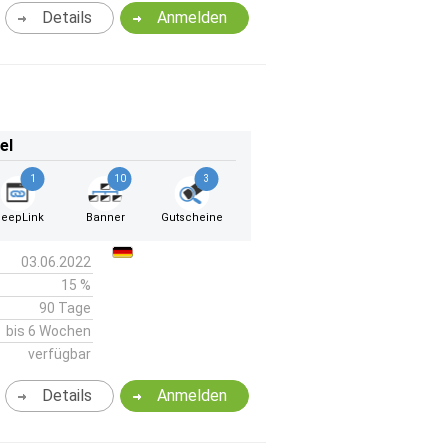
Details
Anmelden
el
1
10
3
eepLink
Banner
Gutscheine
03.06.2022
15 %
90 Tage
bis 6 Wochen
verfügbar
Details
Anmelden