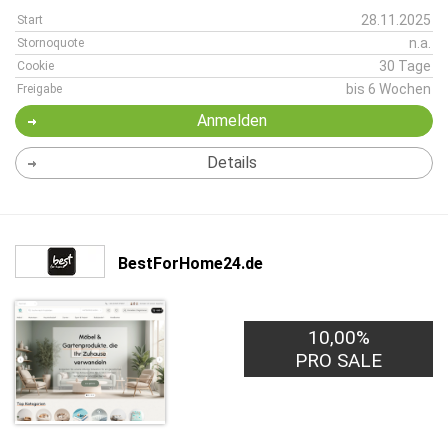
28.11.2025
Start
n.a.
Stornoquote
30 Tage
Cookie
bis 6 Wochen
Freigabe
Anmelden
Details
BestForHome24.de
10,00%
PRO SALE