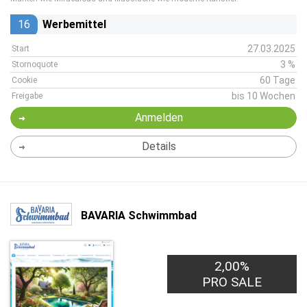
16
Werbemittel
27.03.2025
Start
3 %
Stornoquote
60 Tage
Cookie
bis 10 Wochen
Freigabe
Anmelden
Details
BAVARIA Schwimmbad
2,00%
PRO SALE