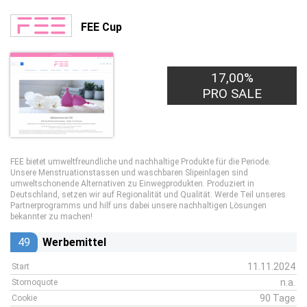
FEE Cup
17,00%
PRO SALE
FEE bietet umweltfreundliche und nachhaltige Produkte für die Periode.
Unsere Menstruationstassen und waschbaren Slipeinlagen sind
umweltschonende Alternativen zu Einwegprodukten. Produziert in
Deutschland, setzen wir auf Regionalität und Qualität. Werde Teil unseres
Partnerprogramms und hilf uns dabei unsere nachhaltigen Lösungen
bekannter zu machen!
49
Werbemittel
11.11.2024
Start
n.a.
Stornoquote
90 Tage
Cookie