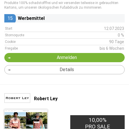
Produkte 100% schadstofffrei und wir versenden teilweise in gebrauchten
Kartons, um unseren ökologischen Fußabdruck zu minimieren.
15
Werbemittel
12.07.2023
Start
0 %
Stornoquote
90 Tage
Cookie
bis 6 Wochen
Freigabe
Anmelden
Details
Robert Ley
10,00%
PRO SALE