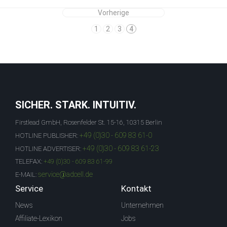
Vorherige
1
2
3
4
SICHER. STARK. INTUITIV.
Firstlead GmbH, Rosenfelder St. 15-16, 10315 Berlin
+49 (0)30 - 609 83 61-0
HOTLINE PUBLISHER:
+49 (0)30 - 609 83 61-23
HOTLINE ADVERTISER:
TELEFAX:
+49 (0)30 - 609 83 61-99
service@adcell.de
E-MAIL:
Service
Kontakt
News
Unternehmen
Affiliate-Lexikon
Jobs