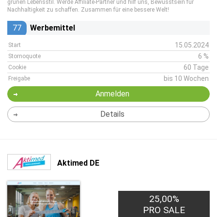
grünen Lebensstil. Werde Affiliate-Partner und hilf uns, Bewusstsein für
Nachhaltigkeit zu schaffen. Zusammen für eine bessere Welt!
77
Werbemittel
15.05.2024
Start
6 %
Stornoquote
60 Tage
Cookie
bis 10 Wochen
Freigabe
Anmelden
Details
Aktimed DE
25,00%
PRO SALE