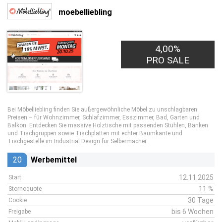
moebelliebling
4,00%
PRO SALE
Bei Möbelliebling finden Sie außergewöhnliche Möbel zu unschlagbaren
Preisen – für Wohnzimmer, Schlafzimmer, Esszimmer, Bad, Garten und
Balkon. Entdecken Sie massive Holztische mit passenden Stühlen, Bänken
und Tischgruppen sowie Tischplatten mit echter Baumkante und
Tischgestelle im Industrial Design für Selbermacher.
20
Werbemittel
12.11.2025
Start
11 %
Stornoquote
30 Tage
Cookie
bis 6 Wochen
Freigabe