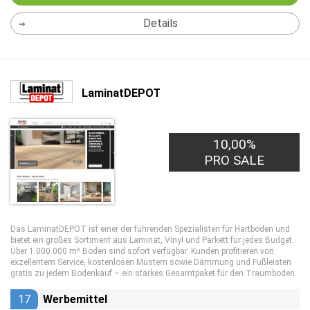
Details
LaminatDEPOT
10,00%
1,00€
PRO LEAD
PRO SALE
Das LaminatDEPOT ist einer der führenden Spezialisten für Hartböden und
bietet ein großes Sortiment aus Laminat, Vinyl und Parkett für jedes Budget.
Über 1.000.000 m² Böden sind sofort verfügbar. Kunden profitieren von
exzellentem Service, kostenlosen Mustern sowie Dämmung und Fußleisten
gratis zu jedem Bodenkauf – ein starkes Gesamtpaket für den Traumboden.
17
Werbemittel