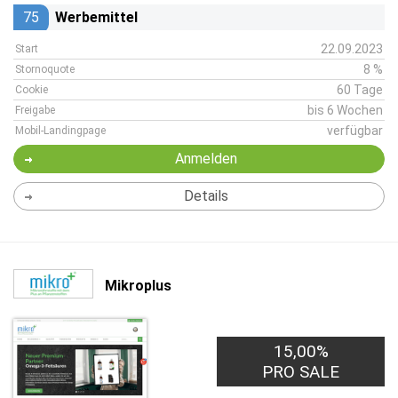
75
Werbemittel
22.09.2023
Start
8 %
Stornoquote
60 Tage
Cookie
bis 6 Wochen
Freigabe
verfügbar
Mobil-Landingpage
Anmelden
Details
Mikroplus
15,00%
PRO SALE