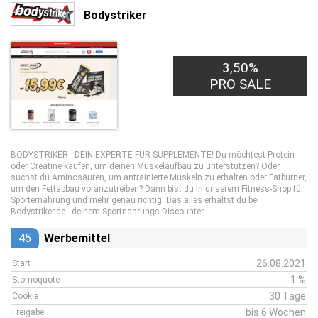
Bodystriker
3,50%
PRO SALE
BODYSTRIKER - DEIN EXPERTE FÜR SUPPLEMENTE! Du möchtest Protein
oder Creatine kaufen, um deinen Muskelaufbau zu unterstützen? Oder
suchst du Aminosäuren, um antrainierte Muskeln zu erhalten oder Fatburner,
um den Fettabbau voranzutreiben? Dann bist du in unserem Fitness-Shop für
Sporternährung und mehr genau richtig. Das alles erhältst du bei
Bodystriker.de - deinem Sportnahrungs-Discounter.
45
Werbemittel
26.08.2021
Start
1 %
Stornoquote
30 Tage
Cookie
bis 6 Wochen
Freigabe