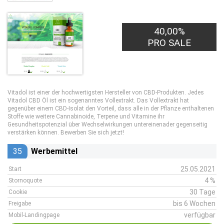
40,00%
PRO SALE
Vitadol ist einer der hochwertigsten Hersteller von CBD-Produkten. Jedes
Vitadol CBD Öl ist ein sogenanntes Vollextrakt. Das Vollextrakt hat
gegenüber einem CBD-Isolat den Vorteil, dass alle in der Pflanze enthaltenen
Stoffe wie weitere Cannabinoide, Terpene und Vitamine ihr
Gesundheitspotenzial über Wechselwirkungen untereinenader gegenseitig
verstärken können. Bewerben Sie sich jetzt!
35
Werbemittel
25.05.2021
Start
4 %
Stornoquote
30 Tage
Cookie
bis 6 Wochen
Freigabe
verfügbar
Mobil-Landingpage