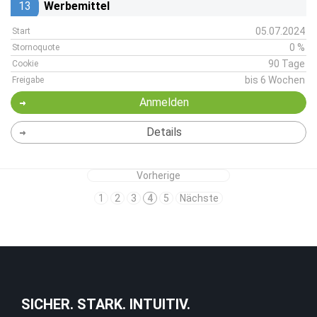
13
Werbemittel
05.07.2024
Start
0 %
Stornoquote
90 Tage
Cookie
bis 6 Wochen
Freigabe
Anmelden
Details
Vorherige
1
2
3
4
5
Nächste
SICHER. STARK. INTUITIV.