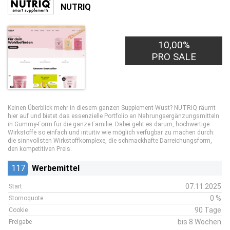
NUTRIQ
10,00%
PRO SALE
Keinen Überblick mehr in diesem ganzen Supplement-Wust? NUTRIQ räumt
hier auf und bietet das essenzielle Portfolio an Nahrungsergänzungsmitteln
in Gummy-Form für die ganze Familie. Dabei geht es darum, hochwertige
Wirkstoffe so einfach und intuitiv wie möglich verfügbar zu machen durch:
die sinnvollsten Wirkstoffkomplexe, die schmackhafte Darreichungsform,
den kompetitiven Preis.
117
Werbemittel
07.11.2025
Start
0 %
Stornoquote
90 Tage
Cookie
bis 8 Wochen
Freigabe