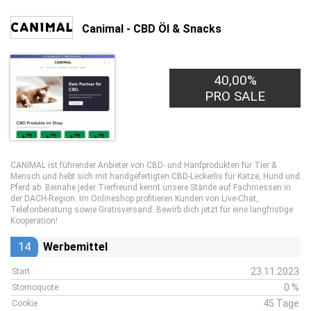
Canimal - CBD Öl & Snacks
40,00%
PRO SALE
CANIMAL ist führender Anbieter von CBD- und Hanfprodukten für Tier &
Mensch und hebt sich mit handgefertigten CBD-Leckerlis für Katze, Hund und
Pferd ab. Beinahe jeder Tierfreund kennt unsere Stände auf Fachmessen in
der DACH-Region. Im Onlineshop profitieren Kunden von Live-Chat,
Telefonberatung sowie Gratisversand. Bewirb dich jetzt für eine langfristige
Kooperation!
14
Werbemittel
23.11.2023
Start
0 %
Stornoquote
45 Tage
Cookie