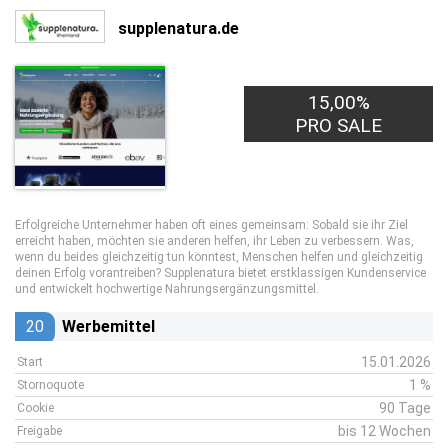
supplenatura.de
15,00%
PRO SALE
Erfolgreiche Unternehmer haben oft eines gemeinsam: Sobald sie ihr Ziel
erreicht haben, möchten sie anderen helfen, ihr Leben zu verbessern. Was,
wenn du beides gleichzeitig tun könntest, Menschen helfen und gleichzeitig
deinen Erfolg vorantreiben? Supplenatura bietet erstklassigen Kundenservice
und entwickelt hochwertige Nahrungsergänzungsmittel.
20
Werbemittel
15.01.2026
Start
1 %
Stornoquote
90 Tage
Cookie
bis 12 Wochen
Freigabe