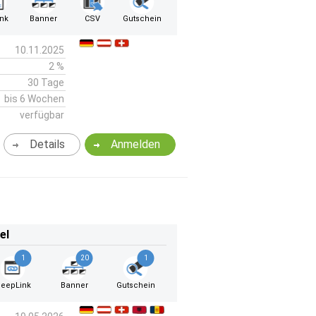
ink
Banner
CSV
Gutschein
10.11.2025
2 %
30 Tage
bis 6 Wochen
verfügbar
Details
Anmelden
el
1
20
1
eepLink
Banner
Gutschein