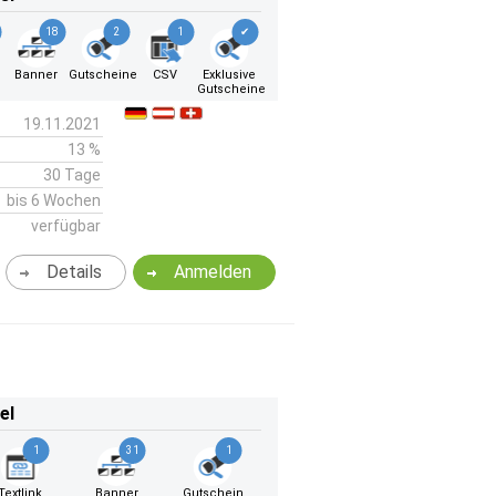
18
2
1
✔
Banner
Gutscheine
CSV
Exklusive
Gutscheine
19.11.2021
13 %
30 Tage
bis 6 Wochen
verfügbar
Details
Anmelden
el
1
31
1
Textlink
Banner
Gutschein