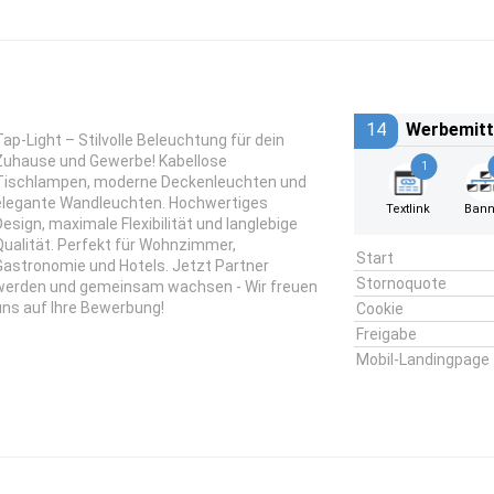
14
Werbemitt
Tap-Light – Stilvolle Beleuchtung für dein
Zuhause und Gewerbe! Kabellose
1
Tischlampen, moderne Deckenleuchten und
elegante Wandleuchten. Hochwertiges
Textlink
Bann
Design, maximale Flexibilität und langlebige
Qualität. Perfekt für Wohnzimmer,
Start
Gastronomie und Hotels. Jetzt Partner
Stornoquote
werden und gemeinsam wachsen - Wir freuen
uns auf Ihre Bewerbung!
Cookie
Freigabe
Mobil-Landingpage