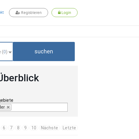
kt
Registrieren
Login
suchen
 (
0
)
Überblick
gebiete
der
6
7
8
9
10
Nächste
Letzte