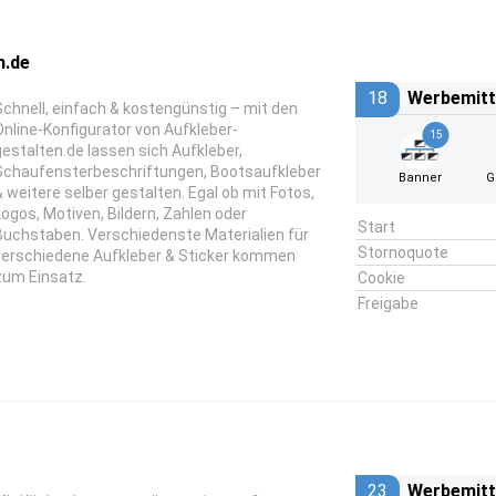
n.de
18
Werbemitt
Schnell, einfach & kostengünstig – mit den
Online-Konfigurator von Aufkleber-
15
gestalten.de lassen sich Aufkleber,
Schaufensterbeschriftungen, Bootsaufkleber
Banner
G
& weitere selber gestalten. Egal ob mit Fotos,
Logos, Motiven, Bildern, Zahlen oder
Start
Buchstaben. Verschiedenste Materialien für
Stornoquote
verschiedene Aufkleber & Sticker kommen
zum Einsatz.
Cookie
Freigabe
23
Werbemitt