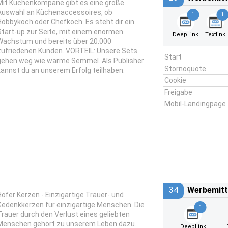
Mit Küchenkompane gibt es eine große
Auswahl an Küchenaccessoires, ob
1
1
Hobbykoch oder Chefkoch. Es steht dir ein
Start-up zur Seite, mit einem enormen
DeepLink
Textlink
Wachstum und bereits über 20.000
zufriedenen Kunden. VORTEIL: Unsere Sets
Start
gehen weg wie warme Semmel. Als Publisher
Stornoquote
kannst du an unserem Erfolg teilhaben.
Cookie
Freigabe
Mobil-Landingpage
34
Werbemitt
Hofer Kerzen - Einzigartige Trauer- und
Gedenkkerzen für einzigartige Menschen. Die
1
Trauer durch den Verlust eines geliebten
Menschen gehört zu unserem Leben dazu.
DeepLink