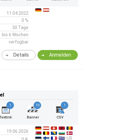
11.04.2022
0 %
30 Tage
bis 6 Wochen
verfügbar
Details
Anmelden
el
1
10
1
Textlink
Banner
CSV
19.06.2026
+30
n.a.