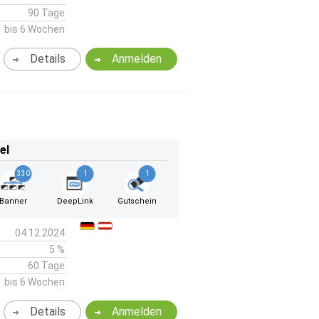
90 Tage
bis 6 Wochen
Details
Anmelden
el
330
1
1
Banner
DeepLink
Gutschein
04.12.2024
5 %
60 Tage
bis 6 Wochen
Details
Anmelden