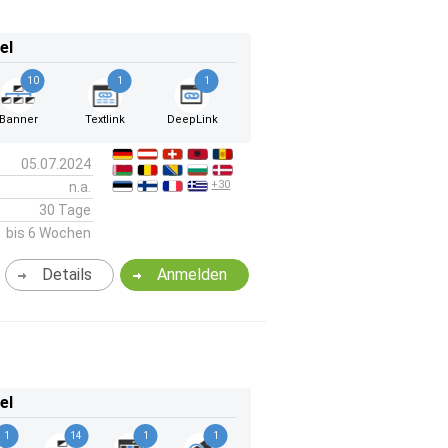
el
10
1
1
Banner
Textlink
DeepLink
05.07.2024
+30
n.a.
30 Tage
bis 6 Wochen
Details
Anmelden
el
1
14
1
1