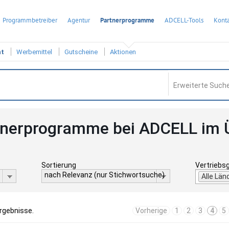
Programmbetreiber
Agentur
Partnerprogramme
ADCELL-Tools
Konta
ht
Werbemittel
Gutscheine
Aktionen
Erweiterte Suche
tnerprogramme bei ADCELL im 
Sortierung
Vertriebs
nach Relevanz (nur Stichwortsuche)
Alle Län
Ergebnisse.
Vorherige
1
2
3
4
5