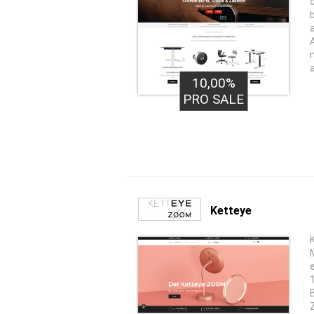
10,00%
PRO SALE
Ketteye