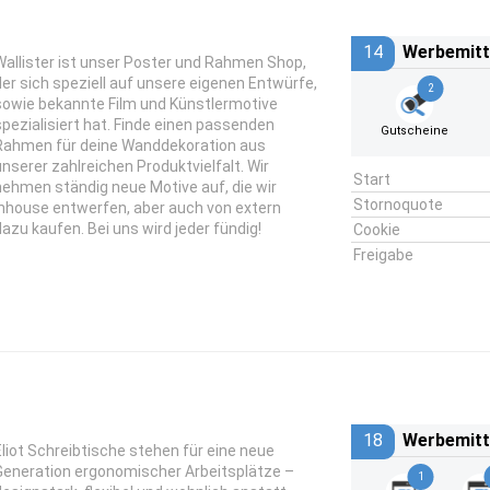
14
Werbemitt
Wallister ist unser Poster und Rahmen Shop,
der sich speziell auf unsere eigenen Entwürfe,
2
sowie bekannte Film und Künstlermotive
spezialisiert hat. Finde einen passenden
Gutscheine
Rahmen für deine Wanddekoration aus
unserer zahlreichen Produktvielfalt. Wir
Start
nehmen ständig neue Motive auf, die wir
Stornoquote
inhouse entwerfen, aber auch von extern
dazu kaufen. Bei uns wird jeder fündig!
Cookie
Freigabe
18
Werbemitt
Eliot Schreibtische
stehen für eine neue
Generation ergonomischer Arbeitsplätze –
1