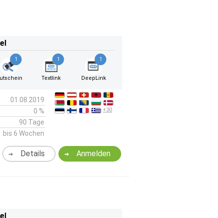
el
1
1
1
utschein
Textlink
DeepLink
01.08.2019
+30
0 %
90 Tage
bis 6 Wochen
Details
Anmelden
el