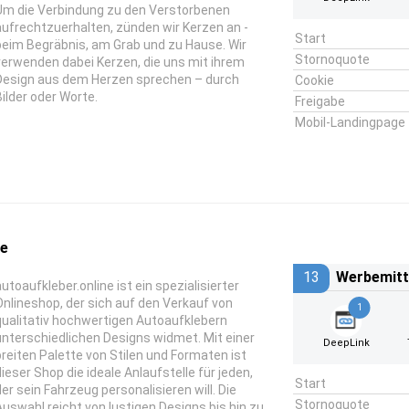
Um die Verbindung zu den Verstorbenen
aufrechtzuerhalten, zünden wir Kerzen an -
Start
beim Begräbnis, am Grab und zu Hause. Wir
Stornoquote
verwenden dabei Kerzen, die uns mit ihrem
Design aus dem Herzen sprechen – durch
Cookie
Bilder oder Worte.
Freigabe
Mobil-Landingpage
ne
13
Werbemitt
autoaufkleber.online ist ein spezialisierter
Onlineshop, der sich auf den Verkauf von
1
qualitativ hochwertigen Autoaufklebern
unterschiedlichen Designs widmet. Mit einer
DeepLink
breiten Palette von Stilen und Formaten ist
dieser Shop die ideale Anlaufstelle für jeden,
Start
der sein Fahrzeug personalisieren will. Die
Stornoquote
Auswahl reicht von lustigen Designs bis hin zu