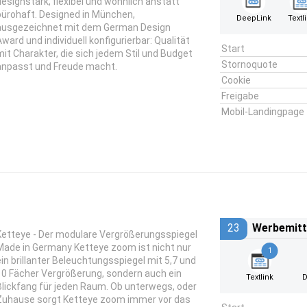
designstark, flexibel und wohnlich anstatt
bürohaft.
Designed in München
,
DeepLink
Textl
ausgezeichnet mit dem
German Design
Award
und individuell konfigurierbar:
Qualität
Start
mit Charakter
, die sich jedem Stil und Budget
Stornoquote
anpasst und Freude macht.
Cookie
Freigabe
Mobil-Landingpage
23
Werbemitt
Ketteye - Der modulare Vergrößerungsspiegel
Made in Germany Ketteye zoom ist nicht nur
1
ein brillanter Beleuchtungsspiegel mit 5,7 und
10 Fächer Vergrößerung, sondern auch ein
Textlink
D
Blickfang für jeden Raum. Ob unterwegs, oder
Zuhause sorgt Ketteye zoom immer vor das