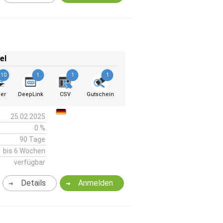
el
10
1
1
1
er
DeepLink
CSV
Gutschein
25.02.2025
0 %
90 Tage
bis 6 Wochen
verfügbar
Details
Anmelden