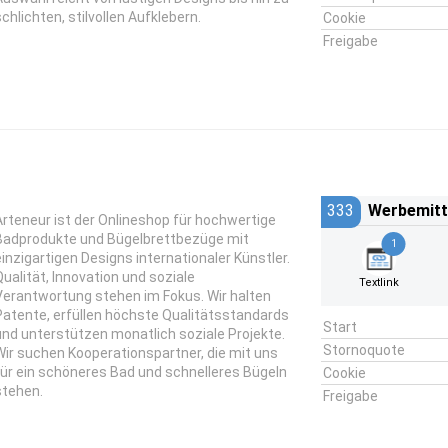
schlichten, stilvollen Aufklebern.
Cookie
Freigabe
333
Werbemitt
Arteneur ist der Onlineshop für hochwertige
Badprodukte und Bügelbrettbezüge mit
1
einzigartigen Designs internationaler Künstler.
Qualität, Innovation und soziale
Textlink
Verantwortung stehen im Fokus. Wir halten
Patente, erfüllen höchste Qualitätsstandards
Start
und unterstützen monatlich soziale Projekte.
Stornoquote
Wir suchen Kooperationspartner, die mit uns
für ein schöneres Bad und schnelleres Bügeln
Cookie
stehen.
Freigabe