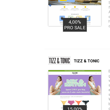
4,00%
PRO SALE
TIZZ & TONIC
15,00%