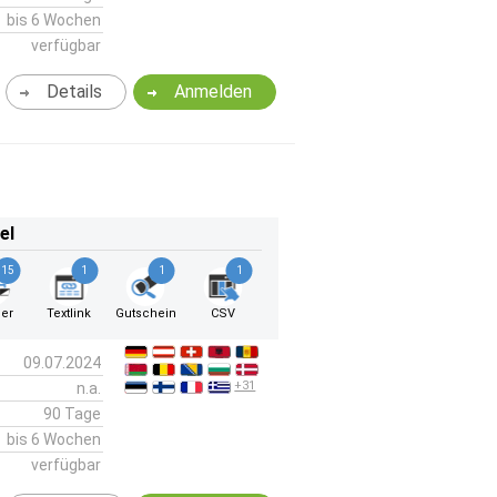
bis 6 Wochen
verfügbar
Details
Anmelden
el
15
1
1
1
er
Textlink
Gutschein
CSV
09.07.2024
+31
n.a.
90 Tage
bis 6 Wochen
verfügbar