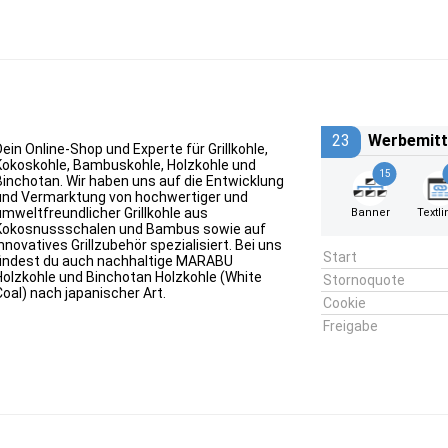
23
Werbemitt
Dein Online-Shop und Experte für Grillkohle,
Kokoskohle, Bambuskohle, Holzkohle und
15
Binchotan. Wir haben uns auf die Entwicklung
und Vermarktung von hochwertiger und
umweltfreundlicher Grillkohle aus
Banner
Textli
Kokosnussschalen und Bambus sowie auf
innovatives Grillzubehör spezialisiert. Bei uns
Start
findest du auch nachhaltige MARABU
Holzkohle und Binchotan Holzkohle (White
Stornoquote
Coal) nach japanischer Art.
Cookie
Freigabe