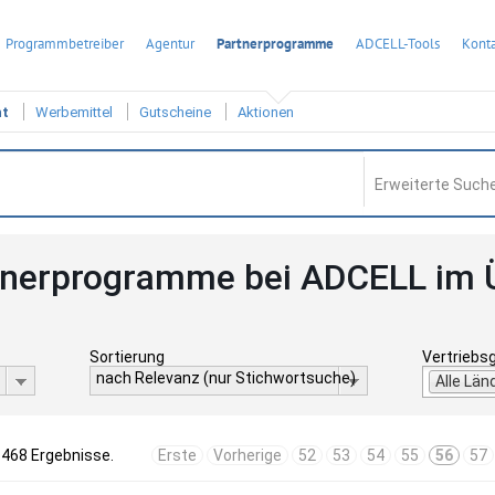
Programmbetreiber
Agentur
Partnerprogramme
ADCELL-Tools
Konta
ht
Werbemittel
Gutscheine
Aktionen
Erweiterte Suche
tnerprogramme bei ADCELL im 
Sortierung
Vertriebs
nach Relevanz (nur Stichwortsuche)
Alle Län
1468 Ergebnisse.
Erste
Vorherige
52
53
54
55
56
57