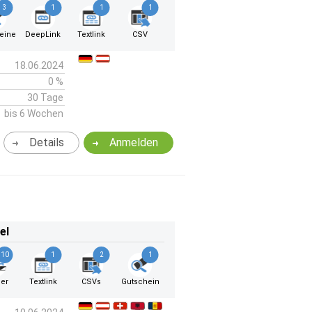
3
1
1
1
eine
DeepLink
Textlink
CSV
18.06.2024
0 %
30 Tage
bis 6 Wochen
Details
Anmelden
el
10
1
2
1
er
Textlink
CSVs
Gutschein