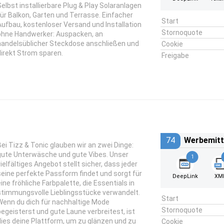
Selbst installierbare Plug & Play Solaranlagen
für Balkon, Garten und Terrasse. Einfacher
Start
Aufbau, kostenloser Versand und Installation
Stornoquote
ohne Handwerker: Auspacken, an
handelsüblicher Steckdose anschließen und
Cookie
direkt Strom sparen.
Freigabe
74
Werbemitt
Bei Tizz & Tonic glauben wir an zwei Dinge:
gute Unterwäsche und gute Vibes. Unser
1
vielfältiges Angebot stellt sicher, dass jeder
seine perfekte Passform findet und sorgt für
DeepLink
XM
eine fröhliche Farbpalette, die Essentials in
stimmungsvolle Lieblingsstücke verwandelt.
Start
Wenn du dich für nachhaltige Mode
Stornoquote
begeisterst und gute Laune verbreitest, ist
dies deine Plattform, um zu glänzen und zu
Cookie