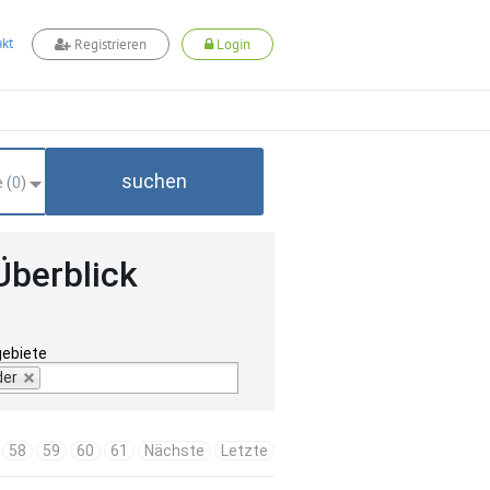
kt
Registrieren
Login
suchen
 (
0
)
Überblick
gebiete
der
58
59
60
61
Nächste
Letzte