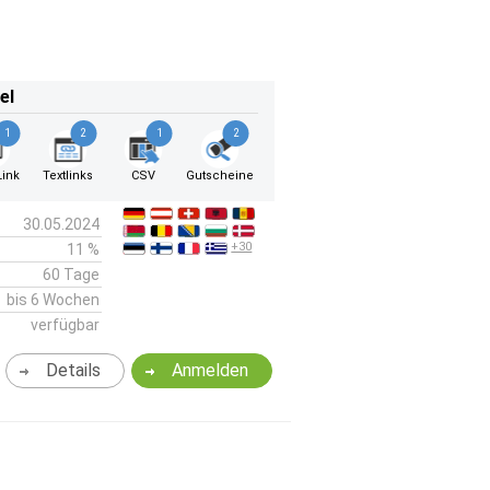
el
1
2
1
2
ink
Textlinks
CSV
Gutscheine
30.05.2024
+30
11 %
60 Tage
bis 6 Wochen
verfügbar
Details
Anmelden