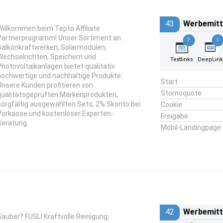
43
Werbemitt
Willkommen beim Tepto Affiliate
Partnerprogramm! Unser Sortiment an
7
1
Balkonkraftwerken, Solarmodulen,
Wechselrichten, Speichern und
Textlinks
DeepLin
Photovoltaikanlagen bietet qualitativ
hochwertige und nachhaltige Produkte.
Start
Unsere Kunden profitieren von
Stornoquote
qualitätsgeprüften Markenprodukten,
sorgfältig ausgewählten Sets, 2% Skonto bei
Cookie
Vorkasse und kostenloser Experten-
Freigabe
Beratung.
Mobil-Landingpage
42
Werbemitt
Sauber? FUSL! Kraftvolle Reinigung,