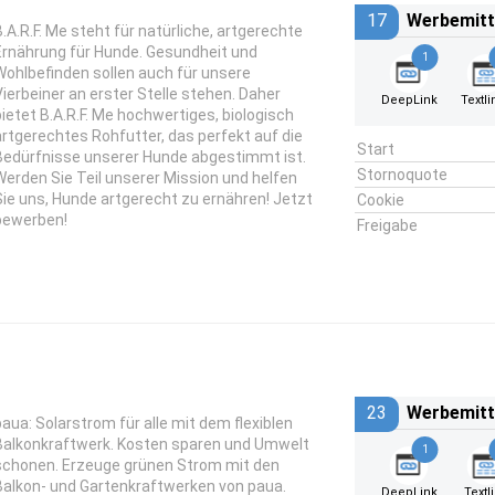
17
Werbemitt
B.A.R.F. Me steht für natürliche, artgerechte
Ernährung für Hunde. Gesundheit und
1
Wohlbefinden sollen auch für unsere
Vierbeiner an erster Stelle stehen. Daher
DeepLink
Textli
bietet B.A.R.F. Me hochwertiges, biologisch
artgerechtes Rohfutter, das perfekt auf die
Start
Bedürfnisse unserer Hunde abgestimmt ist.
Stornoquote
Werden Sie Teil unserer Mission und helfen
Sie uns, Hunde artgerecht zu ernähren! Jetzt
Cookie
bewerben!
Freigabe
23
Werbemitt
paua: Solarstrom für alle mit dem flexiblen
Balkonkraftwerk. Kosten sparen und Umwelt
1
schonen. Erzeuge grünen Strom mit den
Balkon- und Gartenkraftwerken von paua.
DeepLink
Textl