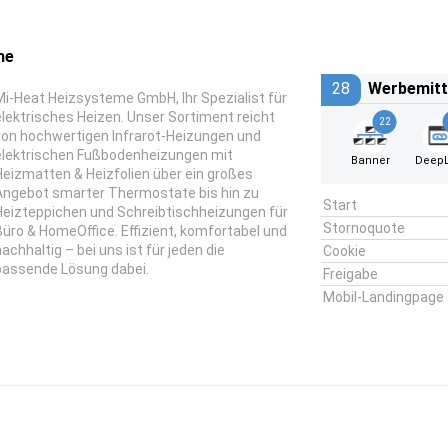
me
28
Werbemitt
Mi-Heat Heizsysteme GmbH, Ihr Spezialist für
elektrisches Heizen. Unser Sortiment reicht
22
von hochwertigen Infrarot-Heizungen und
elektrischen Fußbodenheizungen mit
Banner
DeepL
Heizmatten & Heizfolien über ein großes
Angebot smarter Thermostate bis hin zu
Start
Heizteppichen und Schreibtischheizungen für
Stornoquote
Büro & HomeOffice. Effizient, komfortabel und
nachhaltig – bei uns ist für jeden die
Cookie
passende Lösung dabei.
Freigabe
Mobil-Landingpage