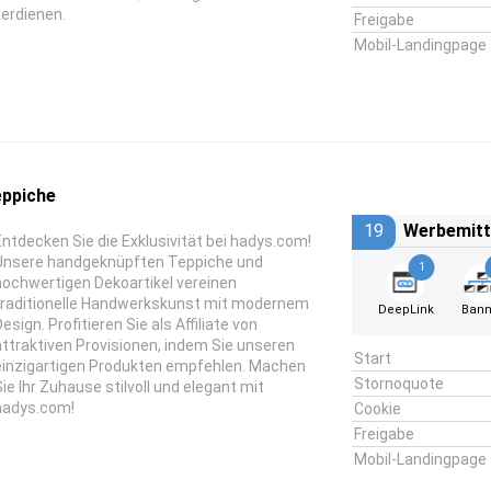
verdienen.
Freigabe
Mobil-Landingpage
eppiche
19
Werbemitt
Entdecken Sie die Exklusivität bei hadys.com!
Unsere handgeknüpften Teppiche und
1
hochwertigen Dekoartikel vereinen
traditionelle Handwerkskunst mit modernem
DeepLink
Bann
esign. Profitieren Sie als Affiliate von
attraktiven Provisionen, indem Sie unseren
Start
einzigartigen Produkten empfehlen. Machen
Stornoquote
Sie Ihr Zuhause stilvoll und elegant mit
hadys.com!
Cookie
Freigabe
Mobil-Landingpage