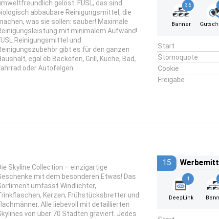
umweltfreundlich gelöst. FUSL, das sind
36
biologisch abbaubare Reinigungsmittel, die
machen, was sie sollen: sauber! Maximale
Banner
Gutsch
Reinigungsleistung mit minimalem Aufwand!
FUSL Reinigungsmittel und
Start
Reinigungszubehör gibt es für den ganzen
Stornoquote
Haushalt, egal ob Backofen, Grill, Küche, Bad,
Fahrrad oder Autofelgen.
Cookie
Freigabe
15
Werbemitt
Die Skyline Collection – einzigartige
Geschenke mit dem besonderen Etwas! Das
1
Sortiment umfasst Windlichter,
Trinkflaschen, Kerzen, Frühstücksbretter und
DeepLink
Bann
Flachmänner. Alle liebevoll mit detaillierten
Skylines von über 70 Städten graviert. Jedes