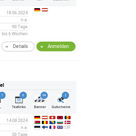
18.06.2024
n.a.
90 Tage
bis 6 Wochen
Details
Anmelden
el
1
6
64
2
L
Textlinks
Banner
Gutscheine
14.08.2024
+30
n.a.
30 Tage