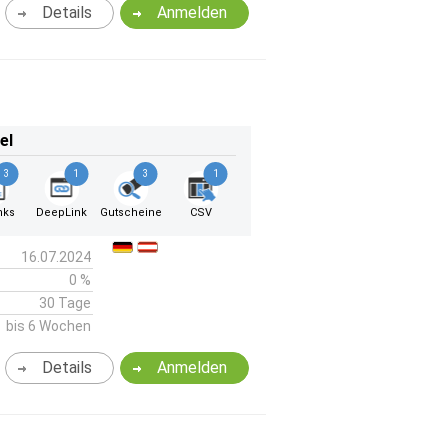
Details
Anmelden
el
3
1
3
1
nks
DeepLink
Gutscheine
CSV
16.07.2024
0 %
30 Tage
bis 6 Wochen
Details
Anmelden