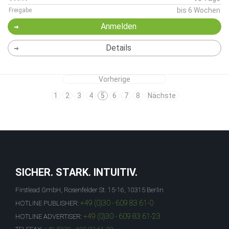
bis 6 Wochen
Freigabe
Anmelden
Details
Vorherige
1
2
3
4
5
6
7
8
Nächste
SICHER. STARK. INTUITIV.
Firstlead GmbH, Rosenfelder St. 15-16, 10315 Berlin
+49 (0)30 - 609 83 61-0
HOTLINE PUBLISHER:
+49 (0)30 - 609 83 61-23
HOTLINE ADVERTISER: