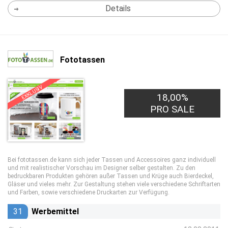
Details
Fototassen
EXKLUSIV
18,00%
PRO SALE
Bei fototassen.de kann sich jeder Tassen und Accessoires ganz individuell
und mit realistischer Vorschau im Designer selber gestalten. Zu den
bedruckbaren Produkten gehören außer Tassen und Krüge auch Bierdeckel,
Gläser und vieles mehr. Zur Gestaltung stehen viele verschiedene Schriftarten
und Farben, sowie verschiedene Druckarten zur Verfügung.
31
Werbemittel