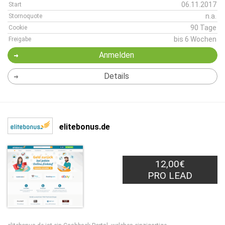
06.11.2017
Start
n.a.
Stornoquote
90 Tage
Cookie
bis 6 Wochen
Freigabe
Anmelden
Details
elitebonus.de
12,00€
PRO LEAD