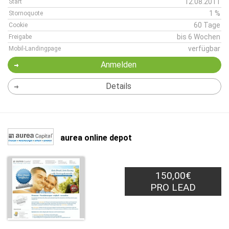
12.08.2011
Start
1 %
Stornoquote
60 Tage
Cookie
bis 6 Wochen
Freigabe
verfügbar
Mobil-Landingpage
Anmelden
Details
aurea online depot
150,00€
PRO LEAD