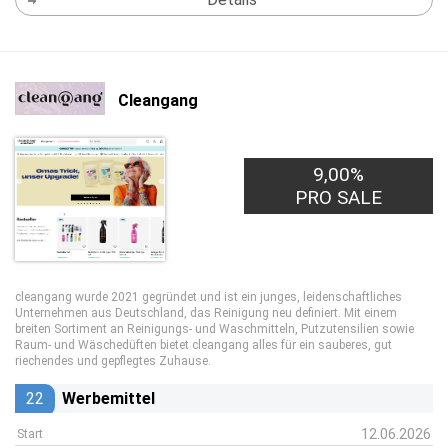
Cleangang
9,00%
PRO SALE
cleangang wurde 2021 gegründet und ist ein junges, leidenschaftliches
Unternehmen aus Deutschland, das Reinigung neu definiert. Mit einem
breiten Sortiment an Reinigungs- und Waschmitteln, Putzutensilien sowie
Raum- und Wäsche­düften bietet cleangang alles für ein sauberes, gut
riechendes und gepflegtes Zuhause.
22
Werbemittel
12.06.2026
Start