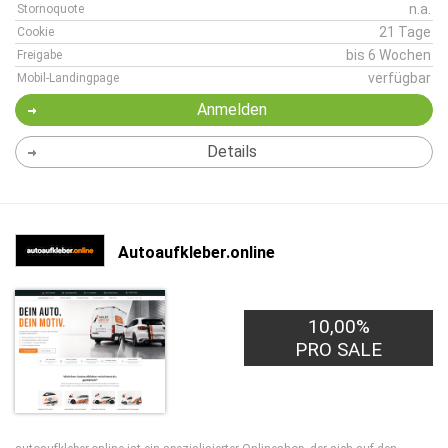
n.a.
Stornoquote
21 Tage
Cookie
bis 6 Wochen
Freigabe
verfügbar
Mobil-Landingpage
Anmelden
Details
Autoaufkleber.online
10,00%
PRO SALE