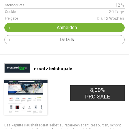
12 %
Stornoquote
30 Tage
Cookie
bis 12 Wochen
Freigabe
Anmelden
Details
ersatzteilshop.de
8,00%
PRO SALE
Das kaputte Haushaltsgerät selbst zu reparieren spart Ressourcen, schont