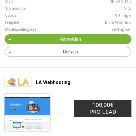
30.04.2015
Start
2 %
Stornoquote
90 Tage
Cookie
bis 6 Wochen
Freigabe
verfügbar
Mobil-Landingpage
Anmelden
Details
LA Webhosting
100,00€
PRO LEAD