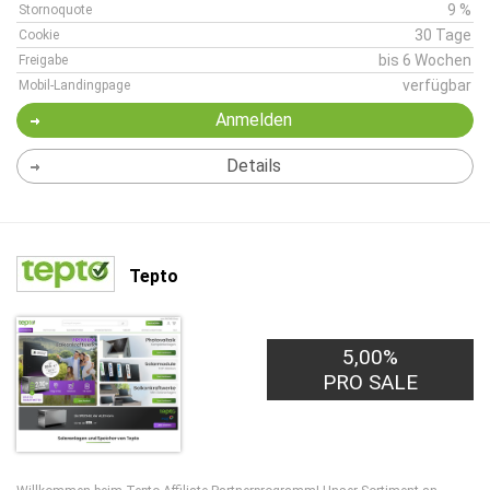
9 %
Stornoquote
30 Tage
Cookie
bis 6 Wochen
Freigabe
verfügbar
Mobil-Landingpage
Anmelden
Details
Tepto
5,00%
PRO SALE