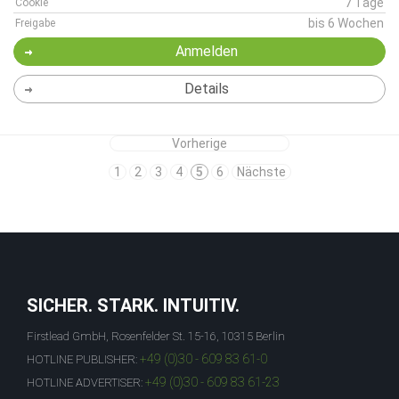
7 Tage
Cookie
bis 6 Wochen
Freigabe
Anmelden
Details
Vorherige
1
2
3
4
5
6
Nächste
SICHER. STARK. INTUITIV.
Firstlead GmbH, Rosenfelder St. 15-16, 10315 Berlin
+49 (0)30 - 609 83 61-0
HOTLINE PUBLISHER:
+49 (0)30 - 609 83 61-23
HOTLINE ADVERTISER: