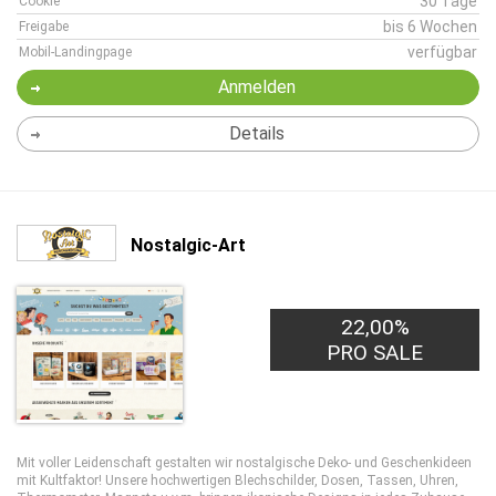
30 Tage
Cookie
bis 6 Wochen
Freigabe
verfügbar
Mobil-Landingpage
Anmelden
Details
Nostalgic-Art
22,00%
PRO SALE
Mit voller Leidenschaft gestalten wir nostalgische Deko- und Geschenkideen
mit Kultfaktor! Unsere hochwertigen Blechschilder, Dosen, Tassen, Uhren,