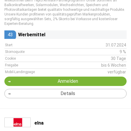
Willkommen beim Tepto Affiliate Partnerprogramm! Unser Sortiment an
Balkonkraftwerken, Solarmodulen, Wechselrichten, Speichern und
Photovoltaikanlagen bietet qualitativ hochwertige und nachhaltige Produkte.
Unsere Kunden profitieren von qualitätsgeprüften Markenprodukten,
sorgfältig ausgewählten Sets, 2% Skonto bei Vorkasse und kostenloser
Experten-Beratung.
43
Werbemittel
31.07.2024
Start
9 %
Stornoquote
30 Tage
Cookie
bis 6 Wochen
Freigabe
verfügbar
Mobil-Landingpage
Anmelden
Details
elna