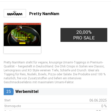
Pretty NamNam
20,00%
PRO SALE
Pretty NamNam steht für vegane, knusprige Umami-Toppings in Premium-
Qualität – hergestellt in Deutschland. Die Chili Crisps in Sorten wie Classic,
Lemongrass und XO Style vereinen Tiefe, Schärfe und Crunch. Ideal als
Topping für Reis, Nudeln, Bowls, Pizza oder Salate. Die Produkte sind 100 %
natürlich, frei von Zusatzstoffen und liefern ein intensives
Geschmackserlebnis mit maximalem Umami-Faktor.
25
Werbemittel
06.06.2025
Start
0 %
Stornoquote