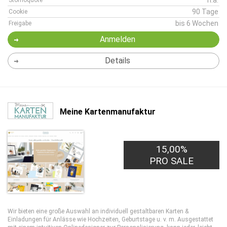
n.a.
Stornoquote
90 Tage
Cookie
bis 6 Wochen
Freigabe
Anmelden
Details
Meine Kartenmanufaktur
15,00%
PRO SALE
Wir bieten eine große Auswahl an individuell gestaltbaren Karten &
Einladungen für Anlässe wie Hochzeiten, Geburtstage u. v. m. Ausgestattet