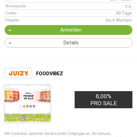
n.a.
Stornoquote
90 Tage
Cookie
bis 6 Wochen
Freigabe
Anmelden
Details
FOODVIBEZ
8,00%
PRO SALE
Mit Foodvibez sprechen Sie eine breite Zielgruppe an, die Genuss,