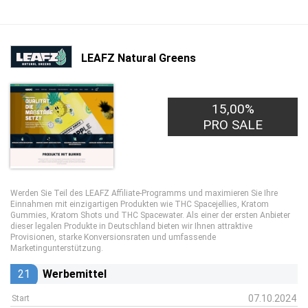
LEAFZ Natural Greens
15,00%
PRO SALE
Werden Sie Teil des LEAFZ Affiliate-Programms und maximieren Sie Ihre
Einnahmen mit einzigartigen Produkten wie THC Spacejellies, Kratom
Gummies, Kratom Shots und THC Spacewater. Als einer der ersten Anbieter
dieser legalen Produkte in Deutschland bieten wir Ihnen attraktive
Provisionen, starke Konversionsraten und umfassende
Marketingunterstützung.
21
Werbemittel
07.10.2024
Start