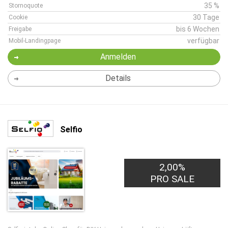
35 %
Stornoquote
30 Tage
Cookie
bis 6 Wochen
Freigabe
verfügbar
Mobil-Landingpage
Anmelden
Details
Selfio
2,00%
PRO SALE