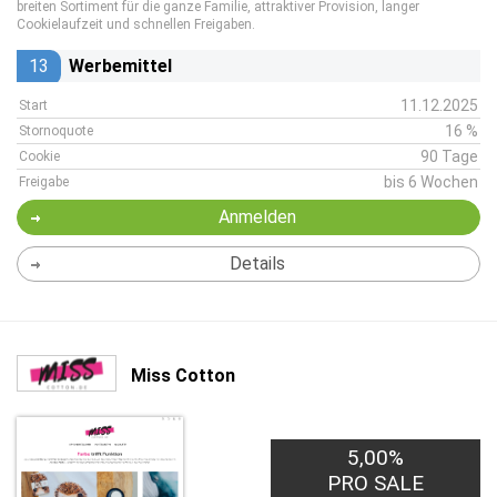
breiten Sortiment für die ganze Familie, attraktiver Provision, langer
Cookielaufzeit und schnellen Freigaben.
13
Werbemittel
11.12.2025
Start
16 %
Stornoquote
90 Tage
Cookie
bis 6 Wochen
Freigabe
Anmelden
Details
Miss Cotton
5,00%
PRO SALE