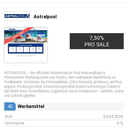
Astralpool
EXKLUSIV
7,50%
PRO SALE
ASTRALPOOL – der offizielle Onlineshop für Pool Wasserpflege &
Poolzubehör. Markenqualität von Fluidra, dem weltweiten Marktführer im
Poolbereich. Entdecken Sie Chlortabletten, Chlor-Granulat, pH-Minus, pH-Plus,
Algizid, Flockungsmittel, Einwinterungsmittel sowie hochwertiges Zubehör
der Shark Serie. Kristallklares, hygienisch reines Poolwasser – einfach, sicher
und schnell geliefert.
40
Werbemittel
24.04.2026
Start
0 %
Stornoquote