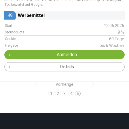
und GEG-konform. Kein Vor-Ort-Termin nötig. 24h Express-Option verfügbar.
Top-bewertet auf Google.
49
Werbemittel
12.06.2026
Start
9 %
Stornoquote
60 Tage
Cookie
bis 6 Wochen
Freigabe
Anmelden
Details
Vorherige
1
2
3
4
5