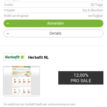
30 Tage
Cookie
bis 6 Wochen
Freigabe
verfügbar
Mobil-Landingpage
Anmelden
Details
Herbafit NL
12,00%
PRO SALE
De webshop van Herbafit biedt een exclusieve keuze aan