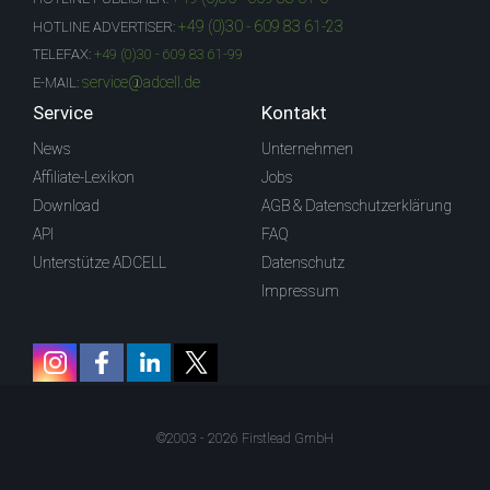
+49 (0)30 - 609 83 61-23
HOTLINE ADVERTISER:
TELEFAX:
+49 (0)30 - 609 83 61-99
service@adcell.de
E-MAIL:
Service
Kontakt
News
Unternehmen
Affiliate-Lexikon
Jobs
Download
AGB & Datenschutzerklärung
API
FAQ
Unterstütze ADCELL
Datenschutz
Impressum
©2003 - 2026 Firstlead GmbH