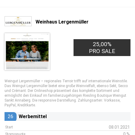
Weinhaus Lergenmüller
25,00%
PRO SALE
Weingut Lergenmüller – regionales Terroir trifft auf internationale Weinstile.
Das Weingut Lergenmüller bietet eine große Weinvielfalt, ebenso Sekt, Secco
und Crémant. Der Onlineshop präsentiert das komplette Sortiment und
ermöglicht den Einkauf im familienzugehörigen Riesling Boutique Weingut
Sankt Annaberg. Die responsive Darstellung. Zahlungsarten: Vorkasse,
PayPal, Kreditkarte.
26
Werbemittel
08.01.2021
Start
0 %
Stornoquote