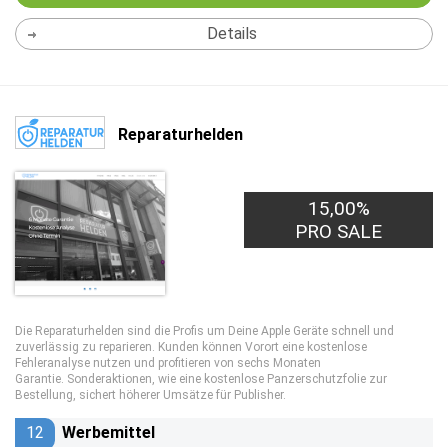
Details
Reparaturhelden
15,00%
PRO SALE
Die Reparaturhelden sind die Profis um Deine Apple Geräte schnell und
zuverlässig zu reparieren. Kunden können Vorort eine kostenlose
Fehleranalyse nutzen und profitieren von sechs Monaten
Garantie. Sonderaktionen, wie eine kostenlose Panzerschutzfolie zur
Bestellung, sichert höherer Umsätze für Publisher.
12
Werbemittel