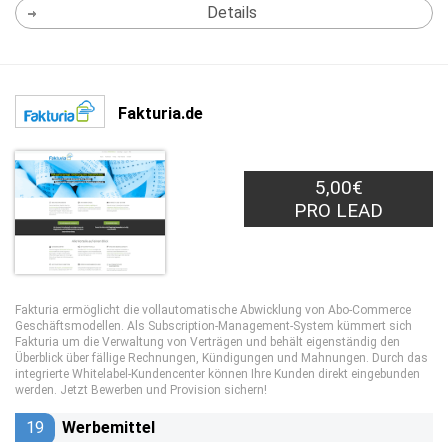
Details
Fakturia.de
5,00€
PRO LEAD
Fakturia ermöglicht die vollautomatische Abwicklung von Abo-Commerce
Geschäftsmodellen. Als Subscription-Management-System kümmert sich
Fakturia um die Verwaltung von Verträgen und behält eigenständig den
Überblick über fällige Rechnungen, Kündigungen und Mahnungen. Durch das
integrierte Whitelabel-Kundencenter können Ihre Kunden direkt eingebunden
werden. Jetzt Bewerben und Provision sichern!
19
Werbemittel