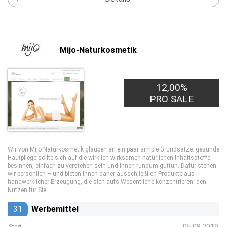
Mijo-Naturkosmetik
12,00%
PRO SALE
Wir von Mijo Naturkosmetik glauben an ein paar simple Grundsätze: gesunde
Hautpflege sollte sich auf die wirklich wirksamen natürlichen Inhaltsstoffe
besinnen, einfach zu verstehen sein und Ihnen rundum guttun. Dafür stehen
wir persönlich – und bieten Ihnen daher ausschließlich Produkte aus
handwerklicher Erzeugung, die sich aufs Wesentliche konzentrieren: den
Nutzen für Sie.
31
Werbemittel