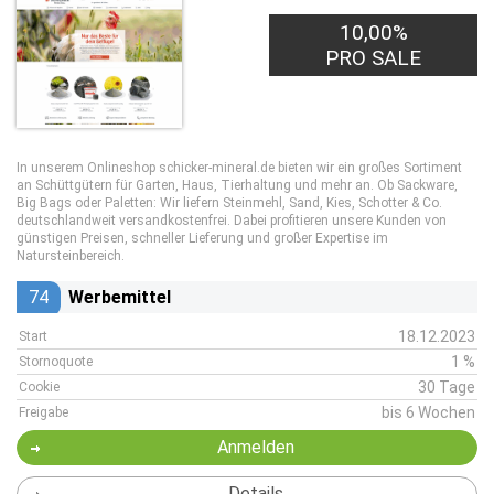
10,00%
1,00€
PRO LEAD
PRO SALE
In unserem Onlineshop schicker-mineral.de bieten wir ein großes Sortiment
an Schüttgütern für Garten, Haus, Tierhaltung und mehr an. Ob Sackware,
Big Bags oder Paletten: Wir liefern Steinmehl, Sand, Kies, Schotter & Co.
deutschlandweit versandkostenfrei. Dabei profitieren unsere Kunden von
günstigen Preisen, schneller Lieferung und großer Expertise im
Natursteinbereich.
74
Werbemittel
18.12.2023
Start
1 %
Stornoquote
30 Tage
Cookie
bis 6 Wochen
Freigabe
Anmelden
Details