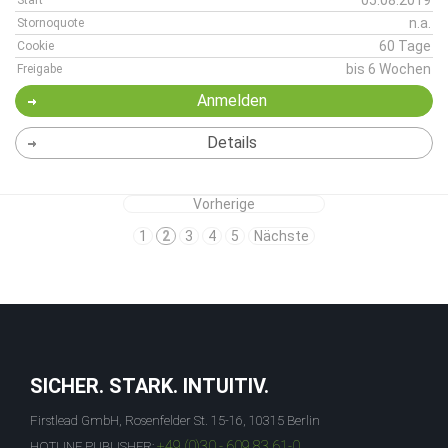
05.08.2019
Start
n.a.
Stornoquote
60 Tage
Cookie
bis 6 Wochen
Freigabe
Anmelden
Details
Vorherige
1
2
3
4
5
Nächste
SICHER. STARK. INTUITIV.
Firstlead GmbH, Rosenfelder St. 15-16, 10315 Berlin
+49 (0)30 - 609 83 61-0
HOTLINE PUBLISHER: