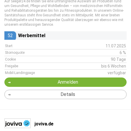
Auf Seeger24.de finden Sie eine umfangreiche Auswahl an Produkten rund
um Gesundheit, Pflege und Wohlbefinden – von medizinischen Hilfsmitteln
und Rehabilitationsgeräten bis hin zu Fitnessprodukten. In unserem Online-
Sanitätshaus steht Ihre Gesundheit stets im Mittelpunkt. Mit einer breiten
Produktpalette und herausragender Qualität überzeugen wir ebenso wie mit
unserem erstklassigen Service.
52
Werbemittel
11.07.2025
Start
6 %
Stornoquote
90 Tage
Cookie
bis 6 Wochen
Freigabe
verfügbar
Mobil-Landingpage
Anmelden
Details
joviva.de