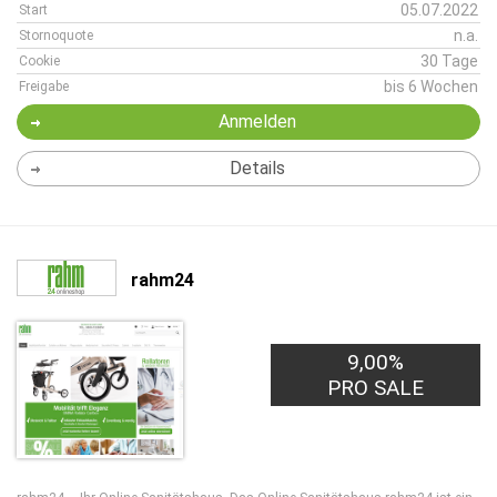
05.07.2022
Start
n.a.
Stornoquote
30 Tage
Cookie
bis 6 Wochen
Freigabe
Anmelden
Details
rahm24
9,00%
PRO SALE