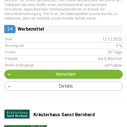
rahm24 – Ihr Online Sanitätshaus. Das Online Sanitätshaus rahm24 ist ein
Teilbereich der rahm GmbH, einem werteorientierten und besonders
innovativen, expandierenden Familienunternehmen im Bereich der
Gesundheitsversorgung. Ziel ist es, die Lebensqualität unserer Kunden zu
verbessern, denn wir möchten unsere Kunden lächeln sehen.
24
Werbemittel
12.12.2025
Start
9 %
Stornoquote
30 Tage
Cookie
bis 6 Wochen
Freigabe
verfügbar
Mobil-Landingpage
Anmelden
Details
Kräuterhaus Sanct Bernhard