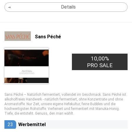
Details
Sans Péché
10,00%
PRO SALE
Sans Péché – Natürlich fermentiert, vollendet im Geschmack. Sans Péché ist
alkoholfreies Handwerk - natürlich fermentiert, ohne Konzentrate und ohne
Aromastoffe. Nur Zeit, unsere eigene Hefekultur, feine Bubbles und die
hochwertigsten Rohstoffe. Verfeinert und fermentiert mit Manuka-Honig.
Tiefe, die entsteht. Genuss, den man wählt.
23
Werbemittel