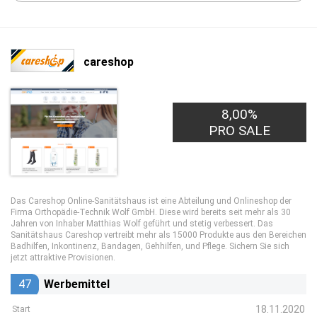
careshop
8,00%
PRO SALE
Das Careshop Online-Sanitätshaus ist eine Abteilung und Onlineshop der
Firma Orthopädie-Technik Wolf GmbH. Diese wird bereits seit mehr als 30
Jahren von Inhaber Matthias Wolf geführt und stetig verbessert. Das
Sanitätshaus Careshop vertreibt mehr als 15000 Produkte aus den Bereichen
Badhilfen, Inkontinenz, Bandagen, Gehhilfen, und Pflege. Sichern Sie sich
jetzt attraktive Provisionen.
47
Werbemittel
18.11.2020
Start