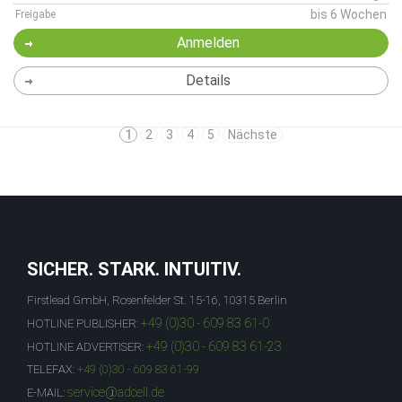
bis 6 Wochen
Freigabe
Anmelden
Details
1
2
3
4
5
Nächste
SICHER. STARK. INTUITIV.
Firstlead GmbH, Rosenfelder St. 15-16, 10315 Berlin
+49 (0)30 - 609 83 61-0
HOTLINE PUBLISHER:
+49 (0)30 - 609 83 61-23
HOTLINE ADVERTISER:
TELEFAX:
+49 (0)30 - 609 83 61-99
service@adcell.de
E-MAIL: