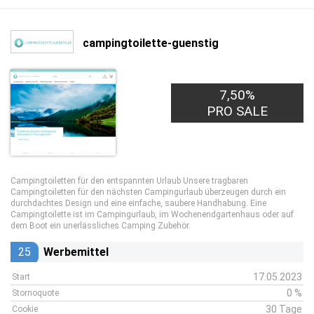
campingtoilette-guenstig
7,50%
PRO SALE
Campingtoiletten für den entspannten Urlaub Unsere tragbaren
Campingtoiletten für den nächsten Campingurlaub überzeugen durch ein
durchdachtes Design und eine einfache, saubere Handhabung. Eine
Campingtoilette ist im Campingurlaub, im Wochenendgartenhaus oder auf
dem Boot ein unerlässliches Camping Zubehör.
25
Werbemittel
17.05.2023
Start
0 %
Stornoquote
30 Tage
Cookie