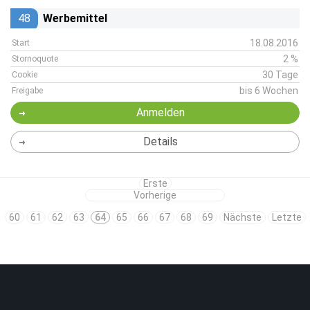
48
Werbemittel
18.08.2016
Start
2 %
Stornoquote
30 Tage
Cookie
bis 6 Wochen
Freigabe
Anmelden
Details
Erste
Vorherige
60
61
62
63
64
65
66
67
68
69
Nächste
Letzte