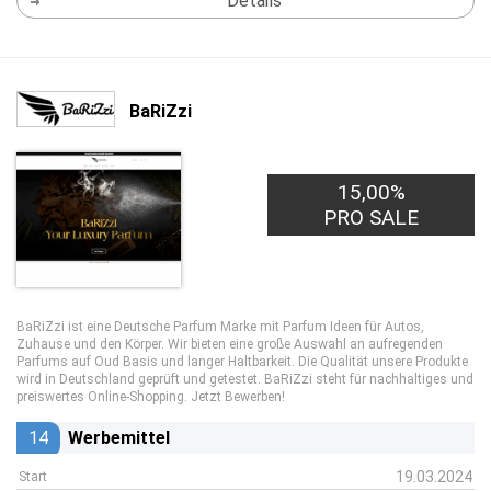
Details
BaRiZzi
15,00%
PRO SALE
BaRiZzi ist eine Deutsche Parfum Marke mit Parfum Ideen für Autos,
Zuhause und den Körper. Wir bieten eine große Auswahl an aufregenden
Parfums auf Oud Basis und langer Haltbarkeit. Die Qualität unsere Produkte
wird in Deutschland geprüft und getestet. BaRiZzi steht für nachhaltiges und
preiswertes Online-Shopping. Jetzt Bewerben!
14
Werbemittel
19.03.2024
Start