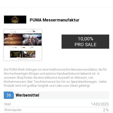
PUMA Messermanufaktur
10,00%
PRO SALE
Die PUMA-Werk Solingen ist eine traditionsreiche Messermanufaktur, die für
ihre hochwertigen Klingen und präzise Handwerkskunst bekannt ist. In
unserem Shop finden Sie eine exklusive Auswahl an Messern, von
Küchenmessern über Taschenmesser bis hin zu Spezialwerkzeugen. Jedes
Produkt wird mit größter Sorgfalt und Liebe zum Detail gefertigt.
36
Werbemittel
14.03.2025
Start
2 %
Stornoquote