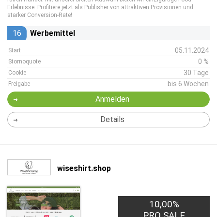
Erlebnisse. Profitiere jetzt als Publisher von attraktiven Provisionen und
starker Conversion-Rate!
16
Werbemittel
05.11.2024
Start
0 %
Stornoquote
30 Tage
Cookie
bis 6 Wochen
Freigabe
Anmelden
Details
wiseshirt.shop
10,00%
PRO SALE