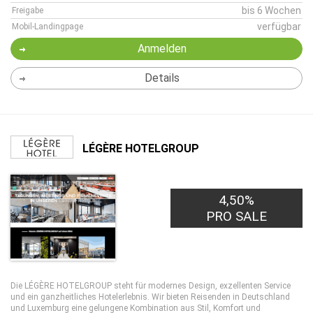
bis 6 Wochen
Freigabe
verfügbar
Mobil-Landingpage
Anmelden
Details
LÉGÈRE HOTELGROUP
4,50%
PRO SALE
Die LÉGÈRE HOTELGROUP steht für modernes Design, exzellenten Service
und ein ganzheitliches Hotelerlebnis. Wir bieten Reisenden in Deutschland
und Luxemburg eine gelungene Kombination aus Stil, Komfort und