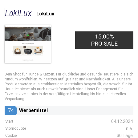
LokiLux
15,00%
PRO SALE
Dein Shop für Hunde & Katzen. Für glückliche und gesunde Haustiere, die sich
rundum wohlfühlen. Wir setzen auf Qualität und Nachhaltigkeit. Alle unsere
Produkte werden aus erstklassigen Materialien hergestellt, die sowohl für Ihr
Haustier sicher als auch umweltfreundlich sind. Unser Engagement für
Exzellenz zeigt sich in der sorgfältigen Herstellung bis hin zur liebevollen
Verpackung.
74
Werbemittel
04.12.2024
Start
n.a.
Stornoquote
30 Tage
Cookie