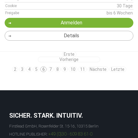
30 Tage
Cookie
bis 6 Wochen
Freigabe
Anmelden
Details
Erste
Vorherige
2
3
4
5
6
7
8
9
10
11
Nächste
Letzte
SICHER. STARK. INTUITIV.
Firstlead GmbH, Rosenfelder St. 15-16, 10315 Berlin
+49 (0)30 - 609 83 61-0
HOTLINE PUBLISHER: