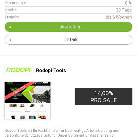
0 %
Stornoquote
30 Tage
Cookie
bis 6 Wochen
Freigabe
Anmelden
Details
Rodopi Tools
EXKLUSIV
14,00%
PRO SALE
Rodopi-Tools ist Ihr Fachhändler für hochwertige Arbeitskleidung und
persönliche Schutzausrüstung. Unser Sortiment umfasst alles von