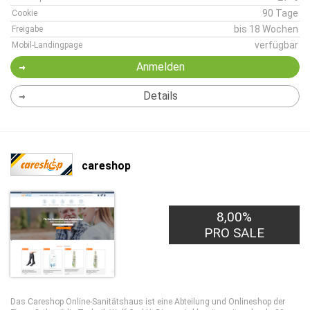
90 Tage
Cookie
bis 18 Wochen
Freigabe
verfügbar
Mobil-Landingpage
Anmelden
Details
careshop
8,00%
PRO SALE
Das Careshop Online-Sanitätshaus ist eine Abteilung und Onlineshop der