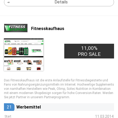
Details
Fitnesskaufhaus
11,00%
PRO SALE
Das Fitnesskaufhaus ist die erste Anlaufstelle für Fitnessbegeisterte und
Fans von Nahrungsergänzungsmitteln im Internet. Hochwertige Supplements
von namhaften Herstellern wie Peak, Olimp, Scitec Nutrition in Kombination
mit einem modernen Shopdesign sorgen für hohe Conversion-Raten. Werden
Sie jetzt Partner in unserem Partnerprogramm.
21
Werbemittel
11.03.2014
Start