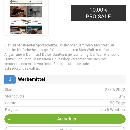
10,00%
PRO SALE
Bist Du begeisterter Sportschütze, Spieler oder Sammler? Möchtest Du
daheim für Sicherheit sorgen? Oder faszinieren Dich Waffen einfach nur im
Allgemeinen? Dann bist Du bei GunPoint genau richtig. Der Waffenshop für
Freizeit und Sport. In unserem Onlineshop versorgen wir Dich mit
verschiedenen Arten von freien Softair-, Luftdruck- oder
Schreckschusswaffen.
3
Werbemittel
27.06.2022
Start
0 %
Stornoquote
90 Tage
Cookie
bis 6 Wochen
Freigabe
Anmelden