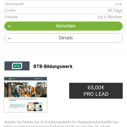
n.a.
Stornoquote
90 Tage
Cookie
bis 6 Wochen
Freigabe
Anmelden
Details
BTB-Bildungswerk
65,00€
PRO LEAD
Werden Sie Partner des BTB Bildungswerks für therapeutische Berufe! Das
Bildungswerk für therapeutische Berufe (BTB) ist seit über 40 Jahren