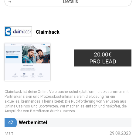
Details
Claimback
20,00€
PRO LEAD
Claimback ist deine Online-Verbraucherschutzplattform, die zusammen mit
Partnerkanzleien und Prozesskostenfinanzierern die Lösung für ein
aktuelles, brennendes Thema bietet: Die Rückforderung von Verlusten aus
Online Casinos Und Sportwetten. Wir machen es einfach und risikofrei, die
Ansprüche von Betroffenen durchzusetzen.
42
Werbemittel
29.09.2023
Start