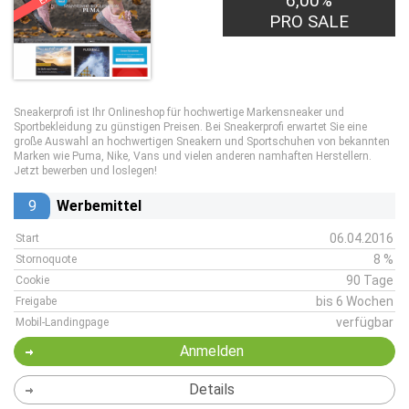
6,00%
PRO SALE
Sneakerprofi ist Ihr Onlineshop für hochwertige Markensneaker und
Sportbekleidung zu günstigen Preisen. Bei Sneakerprofi erwartet Sie eine
große Auswahl an hochwertigen Sneakern und Sportschuhen von bekannten
Marken wie Puma, Nike, Vans und vielen anderen namhaften Herstellern.
Jetzt bewerben und loslegen!
9
Werbemittel
06.04.2016
Start
8 %
Stornoquote
90 Tage
Cookie
bis 6 Wochen
Freigabe
verfügbar
Mobil-Landingpage
Anmelden
Details