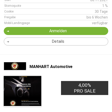
08.11.2021
Start
1 %
Stornoquote
30 Tage
Cookie
bis 6 Wochen
Freigabe
verfügbar
Mobil-Landingpage
Anmelden
Details
MANHART Automotive
4,00%
PRO SALE