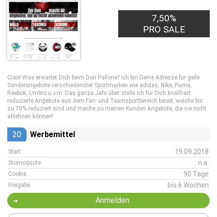
7,50%
PRO SALE
Ciao! Was erwartet Dich beim Don Pallone? Ich bin Deine Adresse für geile
Sonderangebote verschiedenster Sportmarken wie adidas, Nike, Puma,
Reebok, Umbro u.v.m. Das ganze Jahr über stelle ich für Dich knallhart
reduzierte Angebote aus dem Fan- und Teamsportbereich bereit, welche bis
zu 70% reduziert sind und mache so meinen Kunden Angebote, die sie nicht
ablehnen können!
20
Werbemittel
19.09.2018
Start
n.a.
Stornoquote
90 Tage
Cookie
bis 6 Wochen
Freigabe
Anmelden