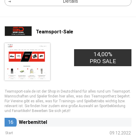
Details
Teamsport-Sale
14,00%
PRO SALE
Teamsport-sale.de ist der Shop in Deutschland für alles rund um Teamsport.
Mannschaften und Spieler finden hier alles, was das Teamsportherz begehrt.
Für Vereine gibt es alles, was für Trainings- und Spielbetriebs wichtig bzw.
relevant ist. Sie finden hier zudem eine große Auswahl an Sportbekleidung
und Fanartikeln! Bewerben Sie sich jetzt!
16
Werbemittel
09.12.2022
Start