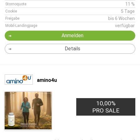
11 %
Stornoquote
5 Tage
Cookie
bis 6 Wochen
Freigabe
verfügbar
Mobil-Landingpage
Anmelden
Details
amino4u
10,00%
PRO SALE