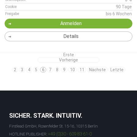
90 Tage
Cookie
bis 6 Wochen
Freigabe
Anmelden
Details
Erste
Vorherige
2
3
4
5
6
7
8
9
10
11
Nächste
Letzte
SICHER. STARK. INTUITIV.
Firstlead GmbH, Rosenfelder St. 15-16, 10315 Berlin
+49 (0)30 - 609 83 61-0
HOTLINE PUBLISHER: