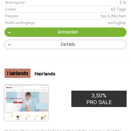
5 %
Stornoquote
60 Tage
Cookie
bis 6 Wochen
Freigabe
verfügbar
Mobil-Landingpage
Anmelden
Details
Hairlando
3,50%
PRO SALE