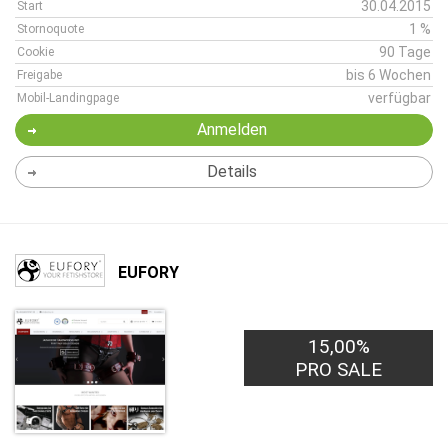
30.04.2015
Start
1 %
Stornoquote
90 Tage
Cookie
bis 6 Wochen
Freigabe
verfügbar
Mobil-Landingpage
Anmelden
Details
EUFORY
15,00%
PRO SALE