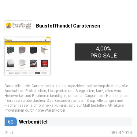
Baustoffhandel Carstensen
4,00%
PRO SALE
Baustoffhandel Carstensen bietet im trapezblech-onlineshop.de eine große
Auswahl an Profilblechen, Lichtplatten und Stegplatten, kurz, alles was
Heimwerker und Bauherren benötigen, um einen Carport, eine Halle oder eine
Terrasse zu überdachen. Das Besondere an dem Shop: Alle Längen und
Flächen lassen sich online kalkulieren, und auf Maß bestellen. Attraktive
Provisionen durch hohe Warenkörbe!
60
Werbemittel
08.04.2014
Start