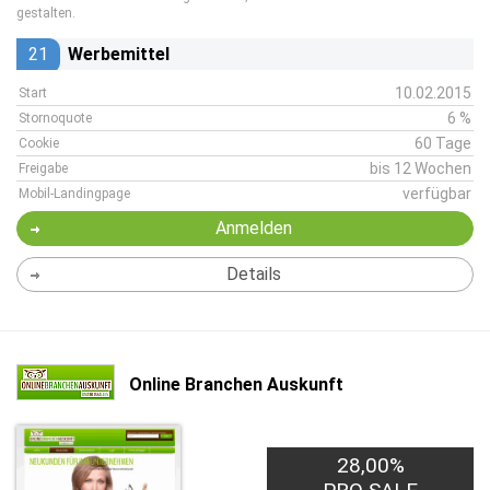
gestalten.
21
Werbemittel
10.02.2015
Start
6 %
Stornoquote
60 Tage
Cookie
bis 12 Wochen
Freigabe
verfügbar
Mobil-Landingpage
Anmelden
Details
Online Branchen Auskunft
28,00%
0,50€