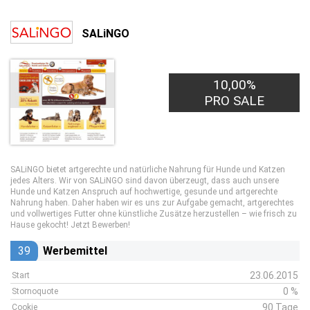
SALiNGO
10,00%
PRO SALE
SALiNGO bietet artgerechte und natürliche Nahrung für Hunde und Katzen
jedes Alters. Wir von SALiNGO sind davon überzeugt, dass auch unsere
Hunde und Katzen Anspruch auf hochwertige, gesunde und artgerechte
Nahrung haben. Daher haben wir es uns zur Aufgabe gemacht, artgerechtes
und vollwertiges Futter ohne künstliche Zusätze herzustellen – wie frisch zu
Hause gekocht! Jetzt Bewerben!
39
Werbemittel
23.06.2015
Start
0 %
Stornoquote
90 Tage
Cookie