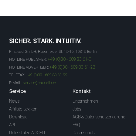
SICHER. STARK. INTUITIV.
Firstlead GmbH, Rosenfelder St. 15-16, 10315 Berlin
+49 (0)30 - 609 83 61-0
HOTLINE PUBLISHER:
+49 (0)30 - 609 83 61-23
HOTLINE ADVERTISER:
TELEFAX:
+49 (0)30 - 609 83 61-99
service@adcell.de
E-MAIL:
Service
Kontakt
News
Unternehmen
Affiliate-Lexikon
Jobs
Download
AGB & Datenschutzerklärung
API
FAQ
Unterstütze ADCELL
Datenschutz