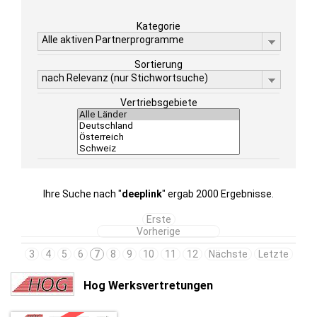
Kategorie
Alle aktiven Partnerprogramme
Sortierung
nach Relevanz (nur Stichwortsuche)
Vertriebsgebiete
Ihre Suche nach "
deeplink
" ergab 2000 Ergebnisse.
Erste
Vorherige
3
4
5
6
7
8
9
10
11
12
Nächste
Letzte
Hog Werksvertretungen