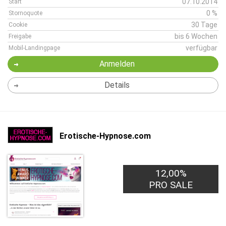
07.10.2014
Start
0 %
Stornoquote
30 Tage
Cookie
bis 6 Wochen
Freigabe
verfügbar
Mobil-Landingpage
Anmelden
Details
Erotische-Hypnose.com
12,00%
PRO SALE