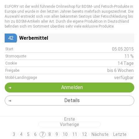
EUFORY ist der wohl führende Onlineshop für BDSM- und Fetisch-Produkte in
Europa und wurde in den letzten Jahren bereits mehrfach ausgezeichnet. Die
Auswahl erstreckt sich von allen bekannten Sextoys über Fetischkleidung bis
hin zu BDSM-Artikeln aller Art. Durch die eigene Produktion in Deutschland
befinden sich im Sortiment überdies sehr viele exklusive Produkte.
42
Werbemittel
05.05.2015
Start
11 %
Stornoquote
14 Tage
Cookie
bis 6 Wochen
Freigabe
verfügbar
Mobil-Landingpage
Anmelden
Details
Erste
Vorherige
3
4
5
6
7
8
9
10
11
12
Nächste
Letzte