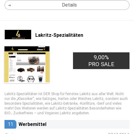
Details
Lakritz-Spezialitäten
9,00%
PRO SALE
Lakritz-Spezialitäten ist DER Shop für feinstes Lakritz aus aller Welt. Nicht
nur die „Klassiker“, wie Salziges, Hartes oder Weiches Lakritz, sondern auch
besondere Spezialitäten, wie Lakritz-Getränke, -Konfitüre, -Senf und vieles
mehr! Des Weiteren werden auf Lakritz-Spezialitäten Besonderheiten wie
BIO-, Zuckerfreies – und Veganes Lakritz angeboten.
11
Werbemittel