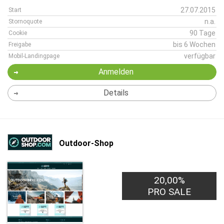
27.07.2015
Start
n.a.
Stornoquote
90 Tage
Cookie
bis 6 Wochen
Freigabe
verfügbar
Mobil-Landingpage
Anmelden
Details
Outdoor-Shop
20,00%
PRO SALE