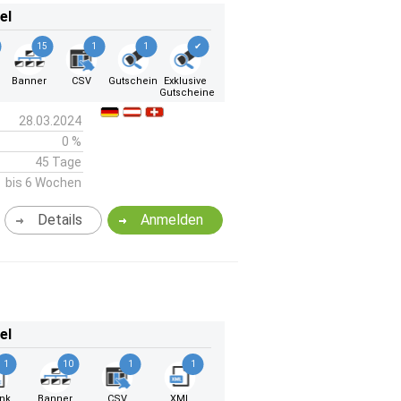
el
15
1
1
✔
k
Banner
CSV
Gutschein
Exklusive
Gutscheine
28.03.2024
0 %
45 Tage
bis 6 Wochen
Details
Anmelden
el
1
10
1
1
ink
Banner
CSV
XML