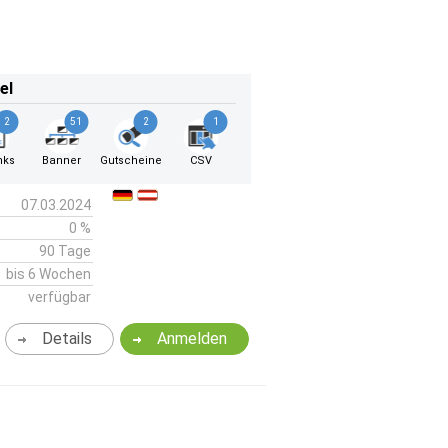
el
2
51
2
1
nks
Banner
Gutscheine
CSV
07.03.2024
0 %
90 Tage
bis 6 Wochen
verfügbar
Details
Anmelden