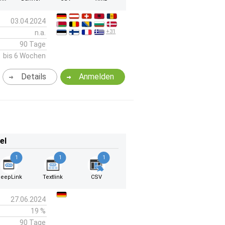
03.04.2024
+31
n.a.
90 Tage
bis 6 Wochen
Details
Anmelden
el
1
1
1
eepLink
Textlink
CSV
27.06.2024
19 %
90 Tage