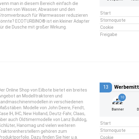
wenn man in diesem Bereich einfach die
Kosten von Wasser, Abwasser und den
Start
Stromverbrauch für Warmwasser reduzieren
Stornoquote
könnte? ECOTURBINO® ist ein kleiner Adapter
für die Dusche mit großer Wirkung.
Cookie
Freigabe
13
Werbemitt
Der Online Shop von Eilbote bietet ein breites
Angebot an Modelltraktoren und
10
Landmaschinenmodellen in verschiedenen
Maßstäben. Modelle von John Deere, Fendt,
Banner
D
Case IH, IHC, New Holland, Deutz-Fahr, Claas,
aber auch Oldtimermodelle von Lanz Bulldog,
Start
Schlüter, Hanomag und vielen weiteren
Stornoquote
Traktorenherstellern gehören zum
Produktporfolio. Dazu finden Sie hier u.a.
Cookie