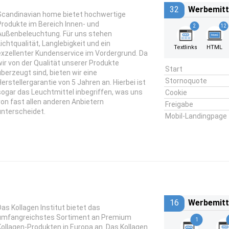
32
Werbemitt
Scandinavian home bietet hochwertige
Produkte im Bereich Innen- und
2
12
Außenbeleuchtung. Für uns stehen
Lichtqualität, Langlebigkeit und ein
Textlinks
HTML
exzellenter Kundenservice im Vordergrund. Da
wir von der Qualität unserer Produkte
Start
überzeugt sind, bieten wir eine
Stornoquote
Herstellergarantie von 5 Jahren an. Hierbei ist
sogar das Leuchtmittel inbegriffen, was uns
Cookie
von fast allen anderen Anbietern
Freigabe
unterscheidet.
Mobil-Landingpage
16
Werbemitt
Das Kollagen Institut bietet das
umfangreichstes Sortiment an Premium
1
Kollagen-Produkten in Europa an. Das Kollagen