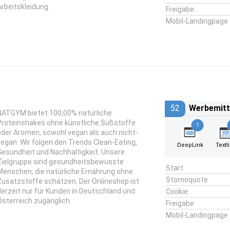
Arbeitskleidung.
Freigabe
Mobil-Landingpage
52
Werbemitt
NATGYM bietet 100,00% natürliche
Proteinshakes ohne künstliche Süßstoffe
1
oder Aromen, sowohl vegan als auch nicht-
vegan. Wir folgen den Trends Clean-Eating,
DeepLink
Textl
Gesundheit und Nachhaltigkeit. Unsere
Zielgruppe sind gesundheitsbewusste
Start
Menschen, die natürliche Ernährung ohne
Stornoquote
Zusatzstoffe schätzen. Der Onlineshop ist
derzeit nur für Kunden in Deutschland und
Cookie
Österreich zugänglich.
Freigabe
Mobil-Landingpage