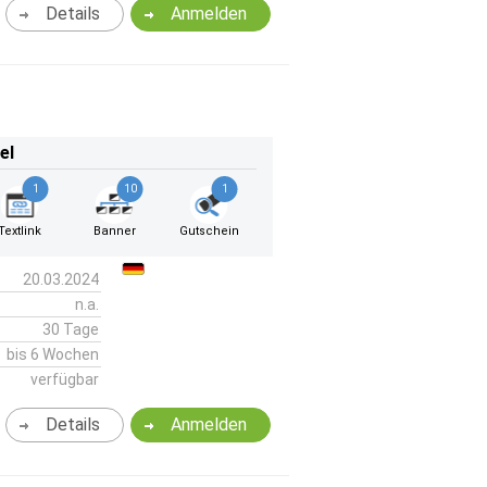
Details
Anmelden
el
1
10
1
Textlink
Banner
Gutschein
20.03.2024
n.a.
30 Tage
bis 6 Wochen
verfügbar
Details
Anmelden