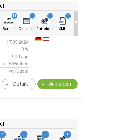
el
14
1
1
1
1
>
Banner
DeepLink
Gutschein
XML
CSV
17.05.2024
3 %
90 Tage
bis 6 Wochen
verfügbar
Details
Anmelden
el
2
11
1
1