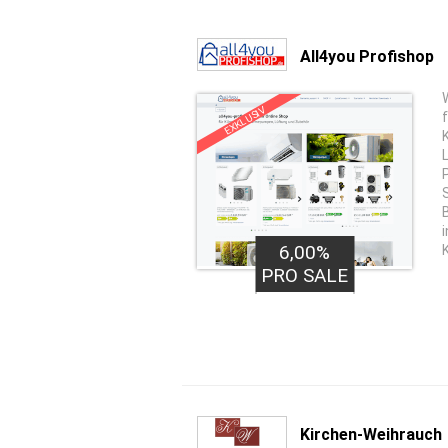
All4you Profishop
EXKLUSIV
35,00€
6,00%
PRO LEAD
PRO SALE
Kirchen-Weihrauch