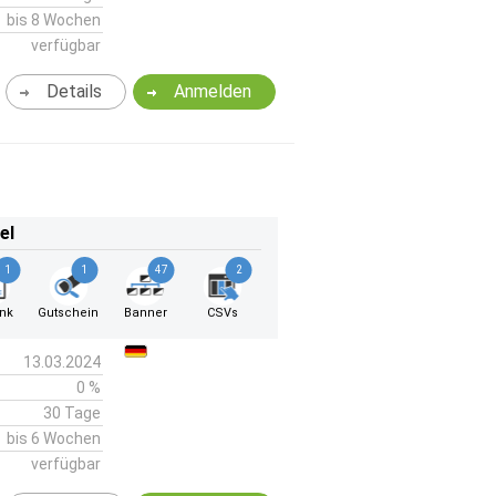
bis 8 Wochen
verfügbar
Details
Anmelden
el
1
1
47
2
ink
Gutschein
Banner
CSVs
13.03.2024
0 %
30 Tage
bis 6 Wochen
verfügbar