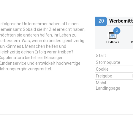
20
Werbemitt
Erfolgreiche Unternehmer haben oft eines
gemeinsam: Sobald sie ihr Ziel erreicht haben,
2
möchten sie anderen helfen, ihr Leben zu
verbessern. Was, wenn du beides gleichzeitig
Textlinks
D
tun könntest, Menschen helfen und
gleichzeitig deinen Erfolg vorantreiben?
Start
Supplenatura bietet erstklassigen
Stornoquote
Kundenservice und entwickelt hochwertige
Nahrungsergänzungsmittel.
Cookie
Freigabe
Mobil-
Landingpage