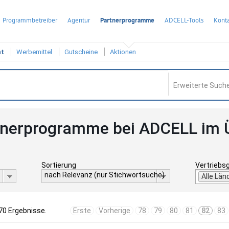
Programmbetreiber
Agentur
Partnerprogramme
ADCELL-Tools
Konta
ht
Werbemittel
Gutscheine
Aktionen
Erweiterte Suche
tnerprogramme bei ADCELL im 
Sortierung
Vertriebs
nach Relevanz (nur Stichwortsuche)
Alle Län
70 Ergebnisse.
Erste
Vorherige
78
79
80
81
82
83