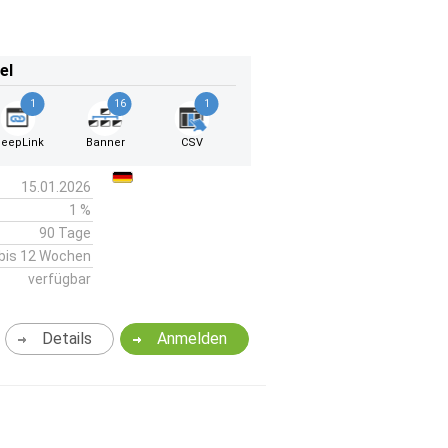
el
1
16
1
eepLink
Banner
CSV
15.01.2026
1 %
90 Tage
bis 12 Wochen
verfügbar
Details
Anmelden