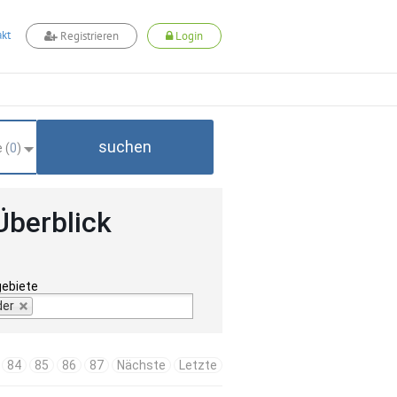
kt
Registrieren
Login
suchen
 (
0
)
Überblick
gebiete
der
84
85
86
87
Nächste
Letzte