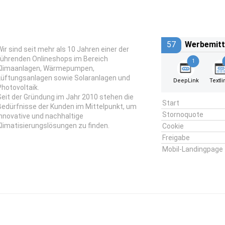
57
Werbemitt
Wir sind seit mehr als 10 Jahren einer der
führenden Onlineshops im Bereich
1
Klimaanlagen, Wärmepumpen,
Lüftungsanlagen sowie Solaranlagen und
DeepLink
Textli
Photovoltaik.
Seit der Gründung im Jahr 2010 stehen die
Start
Bedürfnisse der Kunden im Mittelpunkt, um
Stornoquote
innovative und nachhaltige
Klimatisierungslösungen zu finden.
Cookie
Freigabe
Mobil-Landingpage