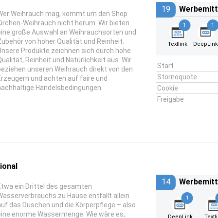
19
Werbemitt
Wer Weihrauch mag, kommt um den Shop
Kirchen-Weihrauch nicht herum. Wir bieten
1
1
eine große Auswahl an Weihrauchsorten und
Zubehör von hoher Qualität und Reinheit.
Textlink
DeepLin
Unsere Produkte zeichnen sich durch hohe
Qualität, Reinheit und Natürlichkeit aus. Wir
Start
beziehen unseren Weihrauch direkt von den
Stornoquote
Erzeugern und achten auf faire und
nachhaltige Handelsbedingungen.
Cookie
Freigabe
ional
14
Werbemitt
Etwa ein Drittel des gesamten
Wasserverbrauchs zu Hause entfällt allein
1
auf das Duschen und die Körperpflege – also
eine enorme Wassermenge. Wie wäre es,
DeepLink
Textl