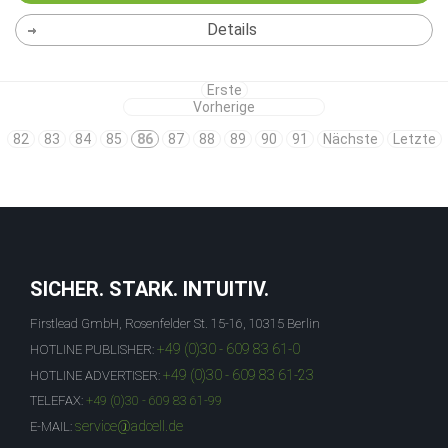
Details
Erste
Vorherige
82
83
84
85
86
87
88
89
90
91
Nächste
Letzte
SICHER. STARK. INTUITIV.
Firstlead GmbH, Rosenfelder St. 15-16, 10315 Berlin
+49 (0)30 - 609 83 61-0
HOTLINE PUBLISHER:
+49 (0)30 - 609 83 61-23
HOTLINE ADVERTISER:
TELEFAX:
+49 (0)30 - 609 83 61-99
service@adcell.de
E-MAIL: