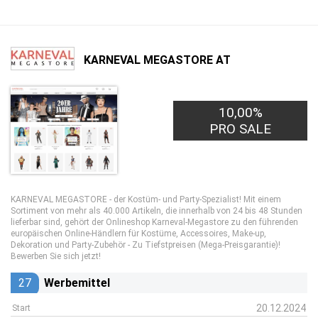
KARNEVAL MEGASTORE AT
10,00%
PRO SALE
KARNEVAL MEGASTORE - der Kostüm- und Party-Spezialist! Mit einem
Sortiment von mehr als 40.000 Artikeln, die innerhalb von 24 bis 48 Stunden
lieferbar sind, gehört der Onlineshop Karneval-Megastore zu den führenden
europäischen Online-Händlern für Kostüme, Accessoires, Make-up,
Dekoration und Party-Zubehör - Zu Tiefstpreisen (Mega-Preisgarantie)!
Bewerben Sie sich jetzt!
27
Werbemittel
20.12.2024
Start