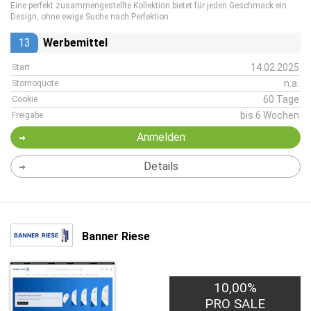
Eine perfekt zusammengestellte Kollektion bietet für jeden Geschmack ein
Design, ohne ewige Suche nach Perfektion.
13
Werbemittel
14.02.2025
Start
n.a.
Stornoquote
60 Tage
Cookie
bis 6 Wochen
Freigabe
Anmelden
Details
Banner Riese
10,00%
PRO SALE