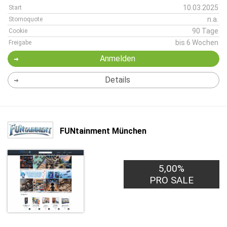
10.03.2025
Start
n.a.
Stornoquote
90 Tage
Cookie
bis 6 Wochen
Freigabe
Anmelden
Details
FUNtainment München
5,00%
PRO SALE