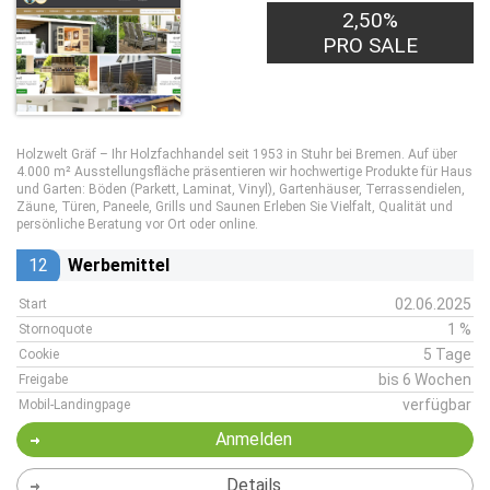
2,50%
PRO SALE
Holzwelt Gräf – Ihr Holzfachhandel seit 1953 in Stuhr bei Bremen. Auf über
4.000 m² Ausstellungsfläche präsentieren wir hochwertige Produkte für Haus
und Garten: Böden (Parkett, Laminat, Vinyl), Gartenhäuser, Terrassendielen,
Zäune, Türen, Paneele, Grills und Saunen Erleben Sie Vielfalt, Qualität und
persönliche Beratung vor Ort oder online.
12
Werbemittel
02.06.2025
Start
1 %
Stornoquote
5 Tage
Cookie
bis 6 Wochen
Freigabe
verfügbar
Mobil-Landingpage
Anmelden
Details