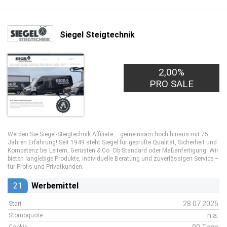
Siegel Steigtechnik
2,00%
PRO SALE
Werden Sie Siegel-Steigtechnik Affiliate – gemeinsam hoch hinaus mit 75
Jahren Erfahrung! Seit 1949 steht Siegel für geprüfte Qualität, Sicherheit und
Kompetenz bei Leitern, Gerüsten & Co. Ob Standard oder Maßanfertigung: Wir
bieten langlebige Produkte, individuelle Beratung und zuverlässigen Service –
für Profis und Privatkunden.
21
Werbemittel
28.07.2025
Start
n.a.
Stornoquote