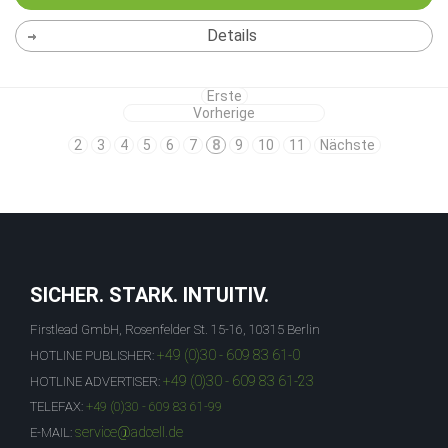
Details
Erste
Vorherige
2
3
4
5
6
7
8
9
10
11
Nächste
SICHER. STARK. INTUITIV.
Firstlead GmbH, Rosenfelder St. 15-16, 10315 Berlin
+49 (0)30 - 609 83 61-0
HOTLINE PUBLISHER:
+49 (0)30 - 609 83 61-23
HOTLINE ADVERTISER:
TELEFAX:
+49 (0)30 - 609 83 61-99
service@adcell.de
E-MAIL: