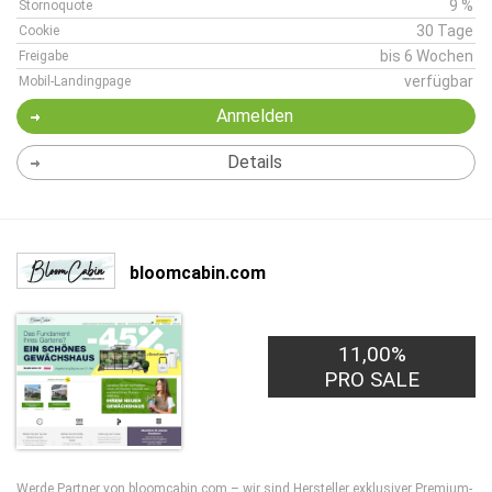
9 %
Stornoquote
30 Tage
Cookie
bis 6 Wochen
Freigabe
verfügbar
Mobil-Landingpage
Anmelden
Details
bloomcabin.com
11,00%
PRO SALE
Werde Partner von bloomcabin.com – wir sind Hersteller exklusiver Premium-