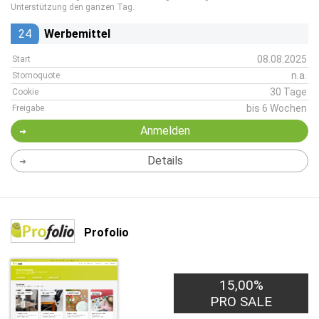
Unterstützung den ganzen Tag.
24
Werbemittel
08.08.2025
Start
n.a.
Stornoquote
30 Tage
Cookie
bis 6 Wochen
Freigabe
Anmelden
Details
Profolio
15,00%
PRO SALE