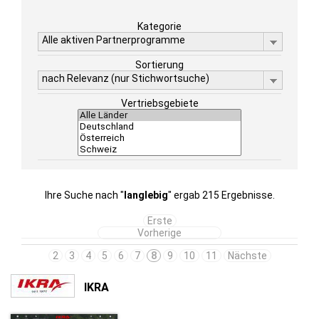
Kategorie
Alle aktiven Partnerprogramme
Sortierung
nach Relevanz (nur Stichwortsuche)
Vertriebsgebiete
Ihre Suche nach "
langlebig
" ergab 215 Ergebnisse.
Erste
Vorherige
2
3
4
5
6
7
8
9
10
11
Nächste
IKRA