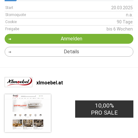
20.03.2025
Start
n.a.
Stornoquote
90 Tage
Cookie
bis 6 Wochen
Freigabe
Anmelden
Details
xlmoebel.at
10,00%
PRO SALE