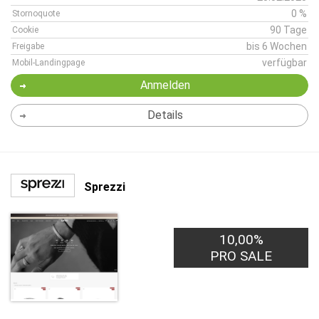
0 %
Stornoquote
90 Tage
Cookie
bis 6 Wochen
Freigabe
verfügbar
Mobil-Landingpage
Anmelden
Details
Sprezzi
10,00%
PRO SALE