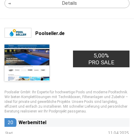
Details
Poolseller.de
5,00%
PRO SALE
Poolseler GmbH: Ihr Experte für hochwertige Pools und moderne Pooltechnik.
Wir bieten Komplettlösungen mit Technikboxen, Filteranlagen und Zubehör –
ideal für private und gewerbliche Projekte. Unsere Pools sind langlebig,
effizient und einfach zu installieren. Mit schneller Lieferung und persönlicher
Beratung realisieren wir Ihr Poolprojekt passgenau.
20
Werbemittel
11.04.2025
Start