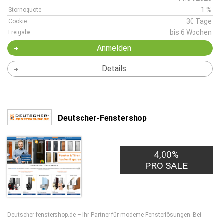
1 %
Stornoquote
30 Tage
Cookie
bis 6 Wochen
Freigabe
Anmelden
Details
Deutscher-Fenstershop
4,00%
PRO SALE
Deutscher-fenstershop.de – Ihr Partner für moderne Fensterlösungen. Bei