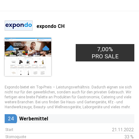
expondo CH
7,00%
PRO SALE
Expondo bietet ein Top-Preis – Leistungsverhältnis. Dadurch eignen sie sich
nicht nur für den gewerblichen, sondern auch für den privaten Gebrauch. Wir
fertigen eine breite Palette an Produkten für Gastronomie, Catering und viele
weitere Branchen. Bei uns finden Sie Haus- und Gartengeräte, Kfz - und
Handwerkzeuge, Beauty- und Wellnessgeräte, Laborgeräte und vieles mehr.
24
Werbemittel
21.11.2022
Start
33 %
Stornoquote