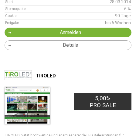
28.03.2014
Start
6 %
Stornoquote
90 Tage
Cookie
bis 6 Wochen
Freigabe
Anmelden
Details
TIROLED
5,00%
PRO SALE
TIROLED bietet hochwertige und energiesparende LED Beleuchtungen für