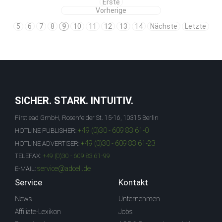
Erste
Vorherige
5
6
7
8
9
10
11
12
13
14
Nächste
Letzte
SICHER. STARK. INTUITIV.
Firstlead GmbH, Rosenfelder St. 15-16, 10315 Berlin
+49 (0)30 - 609 83 61-0
HOTLINE PUBLISHER:
+49 (0)30 - 609 83 61-23
HOTLINE ADVERTISER:
TELEFAX:
+49 (0)30 - 609 83 61-99
service@adcell.de
E-MAIL:
Service
Kontakt
News
Unternehmen
Affiliate-Lexikon
Jobs