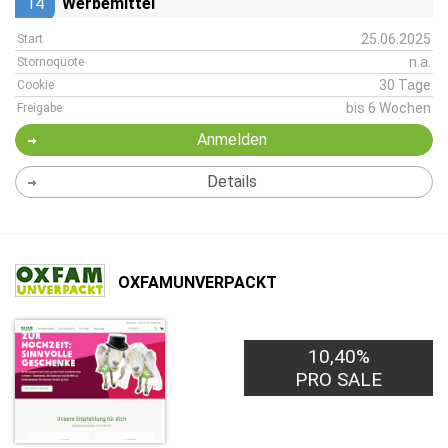
14
Werbemittel
25.06.2025
Start
n.a.
Stornoquote
30 Tage
Cookie
bis 6 Wochen
Freigabe
Anmelden
Details
OXFAMUNVERPACKT
10,40%
PRO SALE