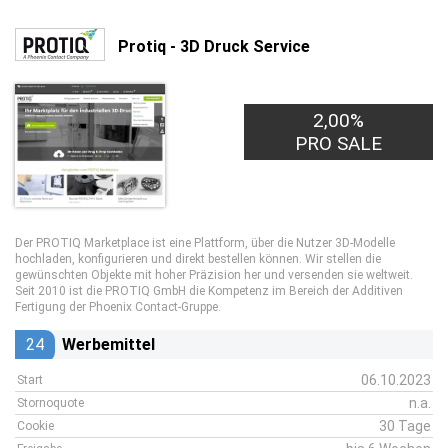
Protiq - 3D Druck Service
2,00%
PRO SALE
Der PROTIQ Marketplace ist eine Plattform, über die Nutzer 3D-Modelle
hochladen, konfigurieren und direkt bestellen können. Wir stellen die
gewünschten Objekte mit hoher Präzision her und versenden sie weltweit.
Seit 2010 ist die PROTIQ GmbH die Kompetenz im Bereich der Additiven
Fertigung der Phoenix Contact-Gruppe.
24
Werbemittel
06.10.2023
Start
n.a.
Stornoquote
30 Tage
Cookie