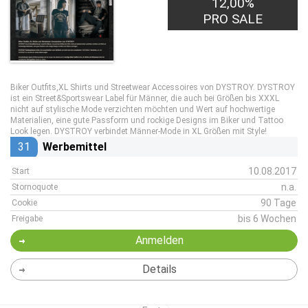
12,00%
PRO SALE
Biker Outfits,XL Shirts und Streetwear Accessoires von DYSTROY. DYSTROY
ist ein Street&Sportswear Label für Männer, die auch bei Größen bis XXXL
nicht auf stylische Mode verzichten möchten und Wert auf hochwertige
Materialien, eine gute Passform und rockige Designs im Biker und Tattoo
Look legen. DYSTROY verbindet Männer-Mode in XL Größen mit Style!
31
Werbemittel
10.08.2017
Start
n.a.
Stornoquote
90 Tage
Cookie
bis 6 Wochen
Freigabe
Anmelden
Details