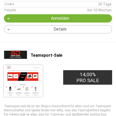
30 Tage
Cookie
bis 10 Wochen
Freigabe
Anmelden
Details
Teamsport-Sale
14,00%
PRO SALE
Teamsport-sale.de ist der Shop in Deutschland für alles rund um Teamsport.
Mannschaften und Spieler finden hier alles, was das Teamsportherz begehrt.
Für Vereine gibt es alles, was für Trainings- und Spielbetriebs wichtig bzw.