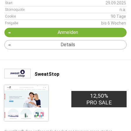
29.09.2025
Start
n.a.
Stornoquote
90 Tage
Cookie
bis 6 Wochen
Freigabe
Anmelden
Details
SweatStop
12,50%
PRO SALE