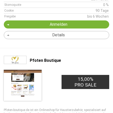
0 %
Stornoquote
90 Tage
Cookie
bis 6 Wochen
Freigabe
Anmelden
Details
Pfoten Boutique
15,00%
PRO SALE
Pfoten-boutique.de ist ein Onlineshop für Haustierzubehör, spezialisiert auf