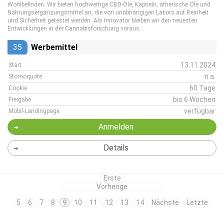
Wohlbefinden. Wir bieten hochwertige CBD-Öle, Kapseln, ätherische Öle und
Nahrungsergänzungsmittel an, die von unabhängigen Labors auf Reinheit
und Sicherheit getestet werden. Als Innovator bleiben wir den neuesten
Entwicklungen in der Cannabisforschung voraus.
35
Werbemittel
13.11.2024
Start
n.a.
Stornoquote
60 Tage
Cookie
bis 6 Wochen
Freigabe
verfügbar
Mobil-Landingpage
Anmelden
Details
Erste
Vorherige
5
6
7
8
9
10
11
12
13
14
Nächste
Letzte