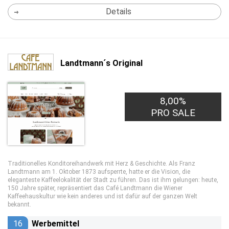
Details
Landtmann´s Original
8,00%
PRO SALE
Traditionelles Konditoreihandwerk mit Herz & Geschichte. Als Franz
Landtmann am 1. Oktober 1873 aufsperrte, hatte er die Vision, die
eleganteste Kaffeelokalität der Stadt zu führen. Das ist ihm gelungen: heute,
150 Jahre später, repräsentiert das Café Landtmann die Wiener
Kaffeehauskultur wie kein anderes und ist dafür auf der ganzen Welt
bekannt.
16
Werbemittel