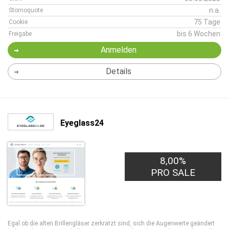
n.a.
Stornoquote
75 Tage
Cookie
bis 6 Wochen
Freigabe
Anmelden
Details
Eyeglass24
8,00%
PRO SALE
Egal ob die alten Brillengläser zerkratzt sind, sich die Augenwerte geändert