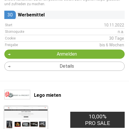
und zufrieden zu machen.
30
Werbemittel
10.11.2022
Start
n.a.
Stornoquote
30 Tage
Cookie
bis 6 Wochen
Freigabe
Anmelden
Details
Lego mieten
10,00%
PRO SALE