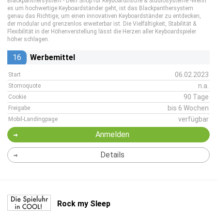
Blackpanthersystem - Dein Shop für Keyboardtische & Studiosysteme -Wenn
es um hochwertige Keyboardständer geht, ist das Blackpanthersystem
genau das Richtige, um einen innovativen Keyboardständer zu entdecken,
der modular und grenzenlos erweiterbar ist. Die Vielfältigkeit, Stabilität &
Flexibilität in der Höhenverstellung lässt die Herzen aller Keyboardspieler
höher schlagen.
16
Werbemittel
06.02.2023
Start
n.a.
Stornoquote
90 Tage
Cookie
bis 6 Wochen
Freigabe
verfügbar
Mobil-Landingpage
Anmelden
Details
Rock my Sleep