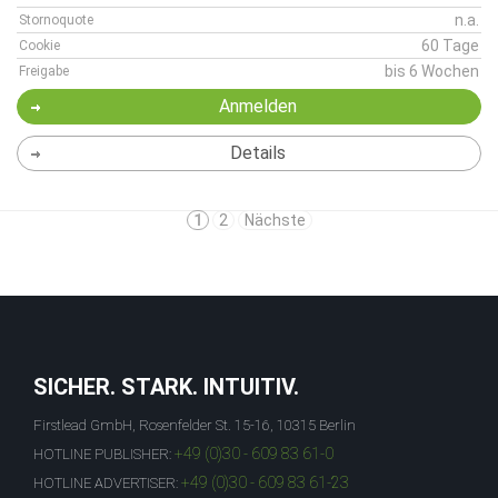
n.a.
Stornoquote
60 Tage
Cookie
bis 6 Wochen
Freigabe
Anmelden
Details
1
2
Nächste
SICHER. STARK. INTUITIV.
Firstlead GmbH, Rosenfelder St. 15-16, 10315 Berlin
+49 (0)30 - 609 83 61-0
HOTLINE PUBLISHER:
+49 (0)30 - 609 83 61-23
HOTLINE ADVERTISER: