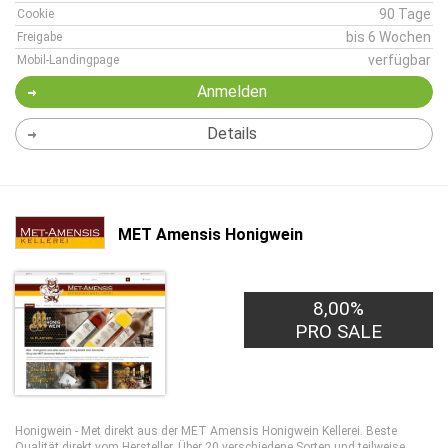
90 Tage
Cookie
bis 6 Wochen
Freigabe
verfügbar
Mobil-Landingpage
Anmelden
Details
MET Amensis Honigwein
8,00%
PRO SALE
Honigwein - Met direkt aus der MET Amensis Honigwein Kellerei. Beste
Qualität direkt vom Hersteller. Über 20 verschiedene Sorten und teilweise