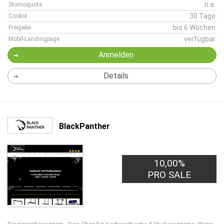
n.a.
Stornoquote
30 Tage
Cookie
bis 6 Wochen
Freigabe
verfügbar
Mobil-Landingpage
Anmelden
Details
BlackPanther
10,00%
PRO SALE