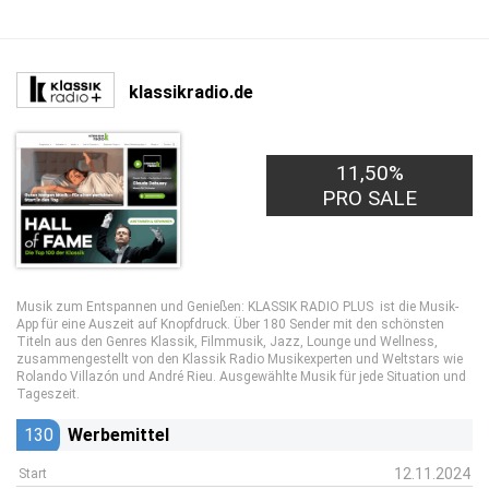
klassikradio.de
11,50%
7,00€
PRO LEAD
PRO SALE
Musik zum Entspannen und Genießen: KLASSIK RADIO PLUS ist die Musik-
App für eine Auszeit auf Knopfdruck. Über 180 Sender mit den schönsten
Titeln aus den Genres Klassik, Filmmusik, Jazz, Lounge und Wellness,
zusammengestellt von den Klassik Radio Musikexperten und Weltstars wie
Rolando Villazón und André Rieu. Ausgewählte Musik für jede Situation und
Tageszeit.
130
Werbemittel
12.11.2024
Start