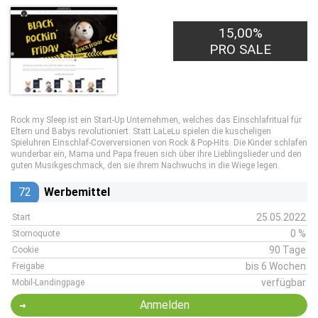
15,00%
PRO SALE
Rock my Sleep ist ein Start-Up Unternehmen, welches das Einschlafritual für
Eltern und Babys revolutioniert: Statt LaLeLu spielen die kuscheligen
Spieluhren Einschlaf-Coverversionen von Rock & Pop-Hits. Die Kinder schlafen
wunderbar ein, Mama und Papa freuen sich über ihre Lieblingslieder und den
guten Musikgeschmack, den sie ihrem Nachwuchs in die Wiege legen.
72
Werbemittel
25.05.2022
Start
0 %
Stornoquote
90 Tage
Cookie
bis 6 Wochen
Freigabe
verfügbar
Mobil-Landingpage
Anmelden