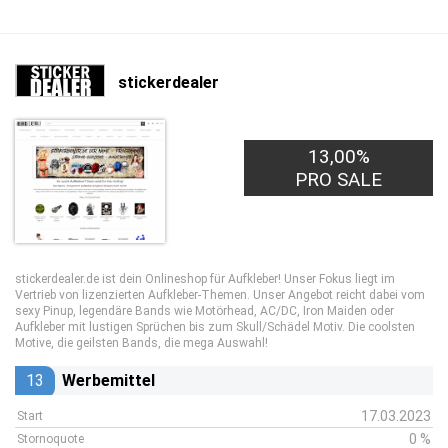
stickerdealer
13,00%
PRO SALE
stickerdealer.de ist dein Onlineshop für Aufkleber! Unser Fokus liegt im
Vertrieb von lizenzierten Aufkleber-Themen. Unser Angebot reicht dabei vom
sexy Pinup, legendäre Bands wie Motörhead, AC/DC, Iron Maiden oder
Aufkleber mit lustigen Sprüchen bis zum Skull/Schädel Motiv. Die coolsten
Motive, die geilsten Bands, die mega Auswahl!
13
Werbemittel
17.03.2023
Start
0 %
Stornoquote