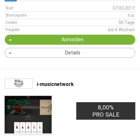
07.03.2017
Start
n.a.
Stornoquote
90 Tage
Cookie
bis 6 Wochen
Freigabe
Anmelden
Details
i-musicnetwork
8,00%
PRO SALE