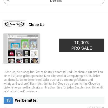
Details
Close Up
10,00%
PRO SALE
Close Up, dein Shop für Poster, Shirts, Fanartikel und Geschenke! Du bist Fan
einer TV-Serie, gehst gerne ins Kino oder zockst Computerspiele? Du liebst
es, deine Bude zu dekorieren? Oder suchst du ein ausgefallenes und
witziges Geschenk? Dann bist du hier bei Close Up genau richtig! Close Up
bietet eine ganze Bandbreite an Merchandise für jeden Geschmack. Sicher dir
jetzt attraktive Provisionen.
18
Werbemittel