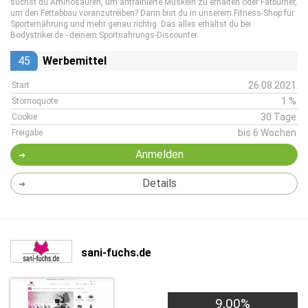
suchst du Aminosäuren, um antrainierte Muskeln zu erhalten oder Fatburner,
um den Fettabbau voranzutreiben? Dann bist du in unserem Fitness-Shop für
Sporternährung und mehr genau richtig. Das alles erhältst du bei
Bodystriker.de - deinem Sportnahrungs-Discounter.
45
Werbemittel
26.08.2021
Start
1 %
Stornoquote
30 Tage
Cookie
bis 6 Wochen
Freigabe
Anmelden
Details
sani-fuchs.de
9,00%