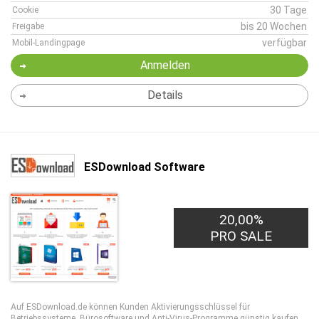
30 Tage
Cookie
bis 20 Wochen
Freigabe
verfügbar
Mobil-Landingpage
Anmelden
Details
ESDownload Software
20,00%
PRO SALE
Auf ESDownload.de können Kunden Aktivierungsschlüssel für
Betriebssysteme, Bürosoftware und Anti-Virus-Programme günstig kaufen.