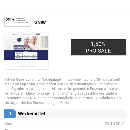
GNIW
30,00€
1,50%
PRO LEAD
PRO SALE
Mit der Gesellschaft für Nachhaltige Immobilienwirtschaft (GNIW) verkauft
man sein Eigentum, erhält sofort den vollen Verkaufspreis und bewohnt
das Eigenheim so lange man will weiter. Im gesamten Prozess entstehen
keine Kosten. Mieterhöhungen sind langfristig ausgeschlossen. Zudem
übernimmt die GNIW sämtliche Instandhaltungsarbeiten. Sie erhalten also
ein abgesichertes Rundum-sorglos-Paket.
1
Werbemittel
21.10.2021
Start