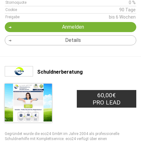
0 %
Stornoquote
90 Tage
Cookie
bis 6 Wochen
Freigabe
Anmelden
Details
Schuldnerberatung
60,00€
PRO LEAD
Gegründet wurde die eco24 GmbH im Jahre 2004 als professionelle
Schuldnerhilfe mit Komplettservice. eco24 verfügt über einen