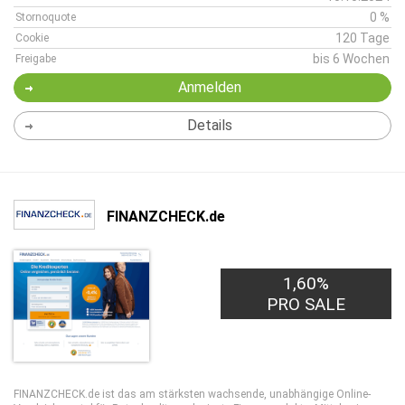
0 %
Stornoquote
120 Tage
Cookie
bis 6 Wochen
Freigabe
Anmelden
Details
FINANZCHECK.de
1,60%
PRO SALE
FINANZCHECK.de ist das am stärksten wachsende, unabhängige Online-