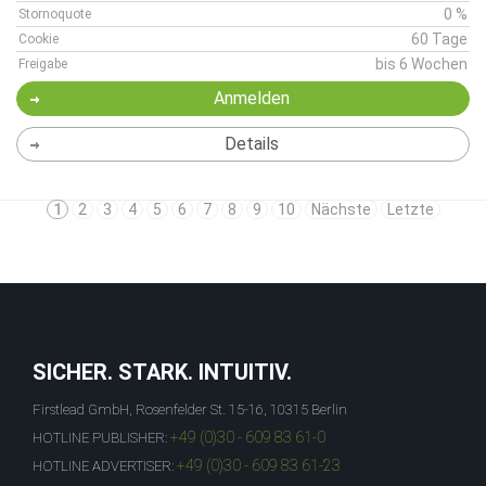
0 %
Stornoquote
60 Tage
Cookie
bis 6 Wochen
Freigabe
Anmelden
Details
1
2
3
4
5
6
7
8
9
10
Nächste
Letzte
SICHER. STARK. INTUITIV.
Firstlead GmbH, Rosenfelder St. 15-16, 10315 Berlin
+49 (0)30 - 609 83 61-0
HOTLINE PUBLISHER:
+49 (0)30 - 609 83 61-23
HOTLINE ADVERTISER: