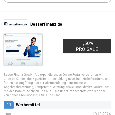
BesserFinanz.de
1,50%
1,00€
PRO LEAD
PRO SALE
BesserFinanz GmbH - Als expandierendes Online-Portal verschaffen wir
unseren Kunden dank gezielter Umschuldung neue finanzielle Freiräume und
führen sie langfristig aus der Überschuldung. Eine schnelle
Angebotsberechnung, kompetente Beratung sowie unser direkter Austausch
mit den Banken zeichnen uns aus – als unser Partner profitieren Sie dabei
von hohen Provisionen für Sale und Lead.
11
Werbemittel
10.10.2024
Start