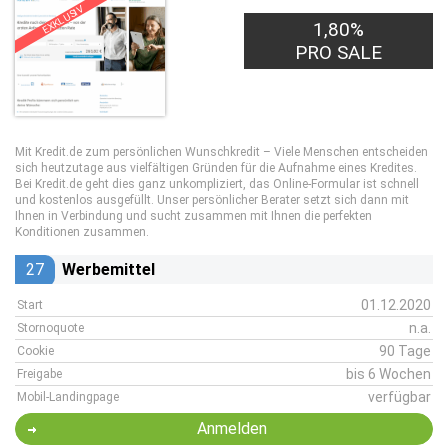
EXKLUSIV
35,00€
1,80%
PRO LEAD
PRO SALE
Mit Kredit.de zum persönlichen Wunschkredit – Viele Menschen entscheiden
sich heutzutage aus vielfältigen Gründen für die Aufnahme eines Kredites.
Bei Kredit.de geht dies ganz unkompliziert, das Online-Formular ist schnell
und kostenlos ausgefüllt. Unser persönlicher Berater setzt sich dann mit
Ihnen in Verbindung und sucht zusammen mit Ihnen die perfekten
Konditionen zusammen.
27
Werbemittel
01.12.2020
Start
n.a.
Stornoquote
90 Tage
Cookie
bis 6 Wochen
Freigabe
verfügbar
Mobil-Landingpage
Anmelden