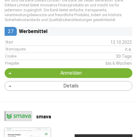
Wir sind die Bank DiMare Limited - Die Bank der neuen Generation. Bank
DiMare Limited bietet innovative Finanzprodukte an und macht sie für
jedermann zugänglich. Die Bank bietet einfache, transparente,
verantwortungsbewusste und freundliche Produkte, indem sie höchste
Sicherheitsstandards und Qualitätsdienstleistungen gewährleistet.
27
Werbemittel
12.10.2022
Start
n.a.
Stornoquote
30 Tage
Cookie
bis 6 Wochen
Freigabe
Anmelden
Details
smava