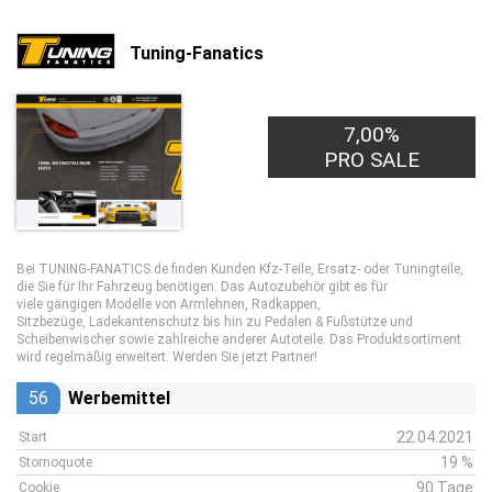
Tuning-Fanatics
7,00%
PRO SALE
Bei TUNING-FANATICS.de finden Kunden Kfz-Teile, Ersatz- oder Tuningteile,
die Sie für Ihr Fahrzeug benötigen. Das Autozubehör gibt es für
viele gängigen Modelle von Armlehnen, Radkappen,
Sitzbezüge, Ladekantenschutz bis hin zu Pedalen & Fußstütze und
Scheibenwischer sowie zahlreiche anderer Autoteile. Das Produktsortiment
wird regelmäßig erweitert. Werden Sie jetzt Partner!
56
Werbemittel
22.04.2021
Start
19 %
Stornoquote
90 Tage
Cookie