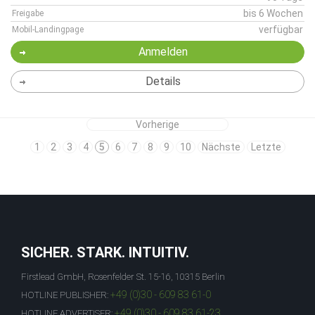
bis 6 Wochen
Freigabe
verfügbar
Mobil-Landingpage
Anmelden
Details
Vorherige
1
2
3
4
5
6
7
8
9
10
Nächste
Letzte
SICHER. STARK. INTUITIV.
Firstlead GmbH, Rosenfelder St. 15-16, 10315 Berlin
+49 (0)30 - 609 83 61-0
HOTLINE PUBLISHER:
+49 (0)30 - 609 83 61-23
HOTLINE ADVERTISER: