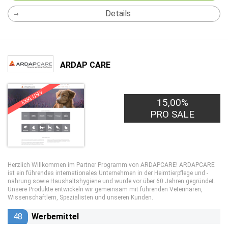
Details
ARDAP CARE
EXKLUSIV
15,00%
PRO SALE
Herzlich Willkommen im Partner Programm von ARDAPCARE! ARDAPCARE
ist ein führendes internationales Unternehmen in der Heimtierpflege und -
nahrung sowie Haushaltshygiene und wurde vor über 60 Jahren gegründet.
Unsere Produkte entwickeln wir gemeinsam mit führenden Veterinären,
Wissenschaftlern, Spezialisten und unseren Kunden.
48
Werbemittel