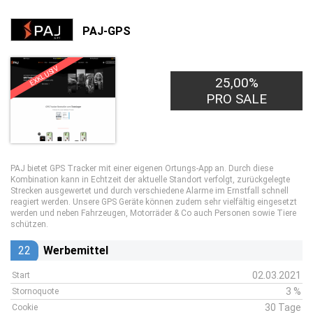
PAJ-GPS
EXKLUSIV
25,00%
PRO SALE
PAJ bietet GPS Tracker mit einer eigenen Ortungs-App an. Durch diese
Kombination kann in Echtzeit der aktuelle Standort verfolgt, zurückgelegte
Strecken ausgewertet und durch verschiedene Alarme im Ernstfall schnell
reagiert werden. Unsere GPS Geräte können zudem sehr vielfältig eingesetzt
werden und neben Fahrzeugen, Motorräder & Co auch Personen sowie Tiere
schützen.
22
Werbemittel
02.03.2021
Start
3 %
Stornoquote
30 Tage
Cookie