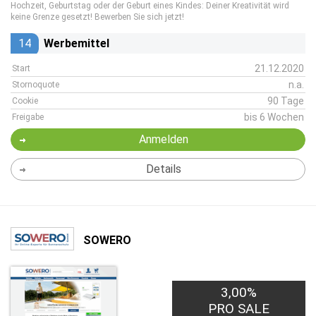
Hochzeit, Geburtstag oder der Geburt eines Kindes: Deiner Kreativität wird
keine Grenze gesetzt! Bewerben Sie sich jetzt!
14
Werbemittel
21.12.2020
Start
n.a.
Stornoquote
90 Tage
Cookie
bis 6 Wochen
Freigabe
Anmelden
Details
SOWERO
3,00%
PRO SALE