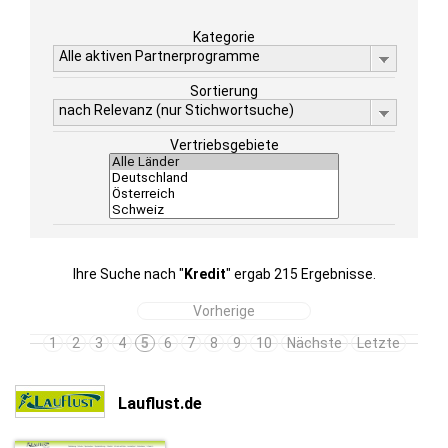
Kategorie
Alle aktiven Partnerprogramme
Sortierung
nach Relevanz (nur Stichwortsuche)
Vertriebsgebiete
Ihre Suche nach "
Kredit
" ergab 215 Ergebnisse.
Vorherige
1
2
3
4
5
6
7
8
9
10
Nächste
Letzte
Lauflust.de