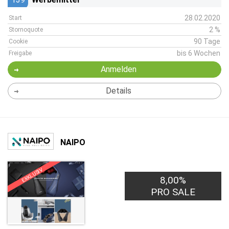
28.02.2020
Start
2 %
Stornoquote
90 Tage
Cookie
bis 6 Wochen
Freigabe
Anmelden
Details
NAIPO
EXKLUSIV
8,00%
PRO SALE