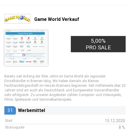
Game World Verkauf
5,00%
PRO SALE
Bereits seit Anfang der 90er Jahre ist Game World als regionaler
Einzelhändler in Bremen tätig. Wir haben damals als kleines
Fachhandelsgeschäft im Herzen Bremens begonnen. Seit mittlerweile über 20
Jahren sind wir auch als Deutschland- und Europaweiter Versandhändler
sehr erfolgreich. Zu unseren Angeboten zählen Computer- und Videospiele,
Filme, Spielwaren und Sammelkartenspiele.
31
Werbemittel
15.12.2020
Start
8 %
Stornoquote