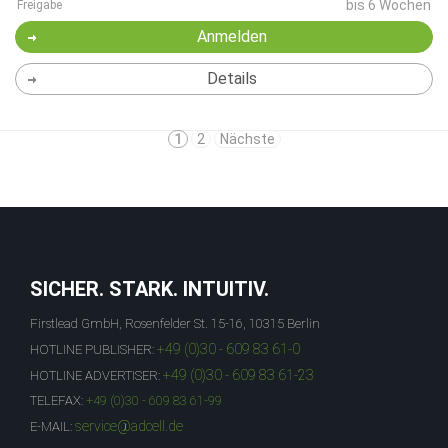
bis 6 Wochen
Freigabe
Anmelden
Details
1
2
Nächste
SICHER. STARK. INTUITIV.
Firstlead GmbH, Rosenfelder St. 15-16, 10315 Berlin
+49 (0)30 - 609 83 61-0
HOTLINE PUBLISHER:
+49 (0)30 - 609 83 61-23
HOTLINE ADVERTISER:
TELEFAX:
+49 (0)30 - 609 83 61-99
service@adcell.de
E-MAIL: