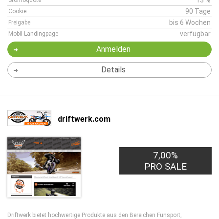
13 %
Stornoquote
90 Tage
Cookie
bis 6 Wochen
Freigabe
verfügbar
Mobil-Landingpage
Anmelden
Details
driftwerk.com
7,00%
PRO SALE
Driftwerk bietet hochwertige Produkte aus den Bereichen Funsport,