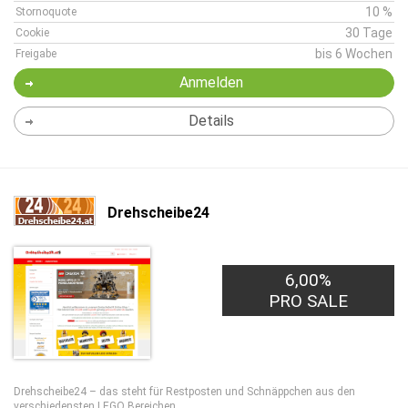
10 %
Stornoquote
30 Tage
Cookie
bis 6 Wochen
Freigabe
Anmelden
Details
Drehscheibe24
6,00%
PRO SALE
Drehscheibe24 – das steht für Restposten und Schnäppchen aus den
verschiedensten LEGO Bereichen.