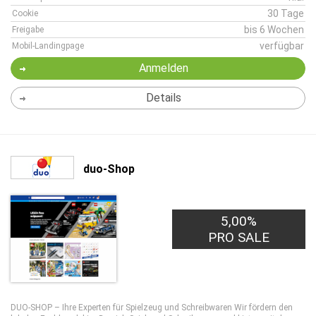
30 Tage
Cookie
bis 6 Wochen
Freigabe
verfügbar
Mobil-Landingpage
Anmelden
Details
duo-Shop
5,00%
PRO SALE
DUO-SHOP – Ihre Experten für Spielzeug und Schreibwaren Wir fördern den