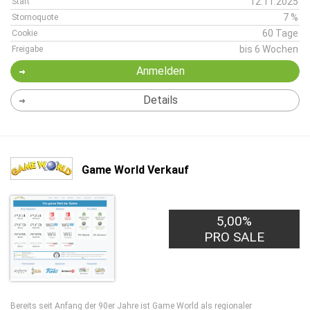
12.11.2025
Start
7 %
Stornoquote
60 Tage
Cookie
bis 6 Wochen
Freigabe
Anmelden
Details
Game World Verkauf
5,00%
PRO SALE
Bereits seit Anfang der 90er Jahre ist Game World als regionaler