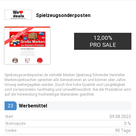
Spielzeugsonderposten
EXKLUSIV
12,00%
PRO SALE
Spielzeugsonderposten.de vertreibt Marken Spielzeug führender Hersteller.
Markenspielsachen sprechen alle Generationen an und können über Jahre
hinweg weitergegeben werden. Durch ihre hohe Qualität und Langlebigkeit
sind sie besonders nachhaltig und umweltfreundlich. Bei der Produktion wird
auf die Verwendung hochwertiger Materialien geachtet.
23
Werbemittel
09.08.2023
Start
0 %
Stornoquote
90 Tage
Cookie