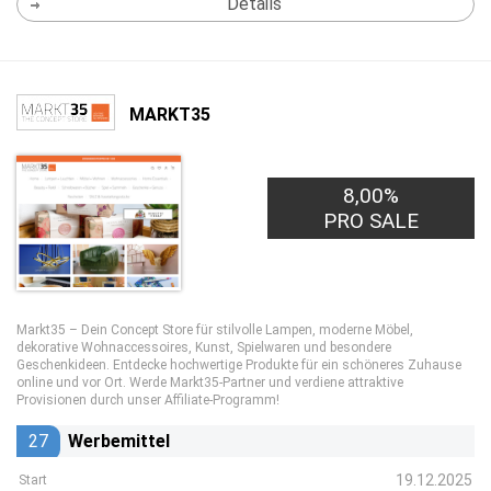
Details
MARKT35
8,00%
PRO SALE
Markt35 – Dein Concept Store für stilvolle Lampen, moderne Möbel,
dekorative Wohnaccessoires, Kunst, Spielwaren und besondere
Geschenkideen. Entdecke hochwertige Produkte für ein schöneres Zuhause
online und vor Ort. Werde Markt35-Partner und verdiene attraktive
Provisionen durch unser Affiliate-Programm!
27
Werbemittel
19.12.2025
Start