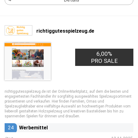
richtiggutesspielzeug.de
6,00%
PRO SALE
richtiggutesspielzeug.de ist der Online-Marktplatz, auf dem die besten und
engagiertesten Fachhändler ihr sorgfältig ausgewähltes Spielzeugsortiment
präsentieren und verkaufen. Hier finden Familien, Omas und
Spielzeugliebhaber eine vielfältige Auswahl an hochwertigen Produkten vom
liebevoll gestalteten Holzspielzeug und kreativen Bastelideen bis hin zu
spannenden Spielen für drinnen und draußen.
24
Werbemittel