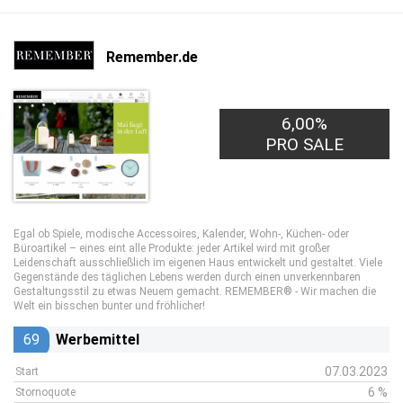
Remember.de
6,00%
PRO SALE
Egal ob Spiele, modische Accessoires, Kalender, Wohn-, Küchen- oder
Büroartikel – eines eint alle Produkte: jeder Artikel wird mit großer
Leidenschaft ausschließlich im eigenen Haus entwickelt und gestaltet. Viele
Gegenstände des täglichen Lebens werden durch einen unverkennbaren
Gestaltungsstil zu etwas Neuem gemacht. REMEMBER® - Wir machen die
Welt ein bisschen bunter und fröhlicher!
69
Werbemittel
07.03.2023
Start
6 %
Stornoquote