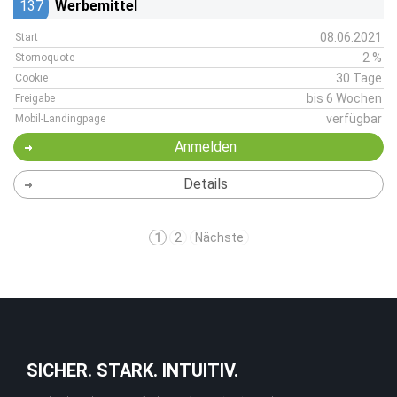
137
Werbemittel
08.06.2021
Start
2 %
Stornoquote
30 Tage
Cookie
bis 6 Wochen
Freigabe
verfügbar
Mobil-Landingpage
Anmelden
Details
1
2
Nächste
SICHER. STARK. INTUITIV.