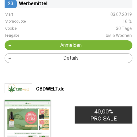
23
Werbemittel
03.07.2019
Start
16 %
Stornoquote
30 Tage
Cookie
bis 6 Wochen
Freigabe
Anmelden
Details
CBDWELT.de
40,00%
PRO SALE