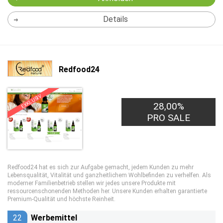
Details
Redfood24
EXKLUSIV
28,00%
PRO SALE
Redfood24 hat es sich zur Aufgabe gemacht, jedem Kunden zu mehr
Lebensqualität, Vitalität und ganzheitlichem Wohlbefinden zu verhelfen. Als
moderner Familienbetrieb stellen wir jedes unsere Produkte mit
ressourcenschonenden Methoden her. Unsere Kunden erhalten garantierte
Premium-Qualität und höchste Reinheit.
22
Werbemittel