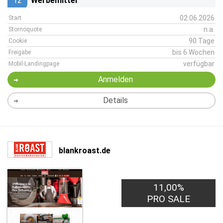
12
Werbemittel
02.06.2026
Start
n.a.
Stornoquote
90 Tage
Cookie
bis 6 Wochen
Freigabe
verfügbar
Mobil-Landingpage
Anmelden
Details
blankroast.de
11,00%
PRO SALE