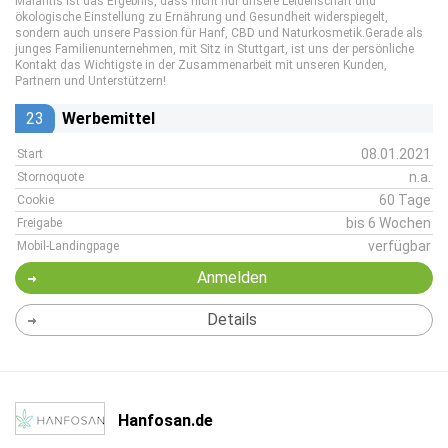
Malantis ist das Ergebnis, dass nicht nur unsere Leidenschaft und
ökologische Einstellung zu Ernährung und Gesundheit widerspiegelt,
sondern auch unsere Passion für Hanf, CBD und Naturkosmetik.Gerade als
junges Familienunternehmen, mit Sitz in Stuttgart, ist uns der persönliche
Kontakt das Wichtigste in der Zusammenarbeit mit unseren Kunden,
Partnern und Unterstützern!
23
Werbemittel
08.01.2021
Start
n.a.
Stornoquote
60 Tage
Cookie
bis 6 Wochen
Freigabe
verfügbar
Mobil-Landingpage
Anmelden
Details
Hanfosan.de