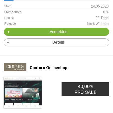
24.06.2020
Start
0 %
Stornoquote
90 Tage
Cookie
bis 6 Wochen
Freigabe
Anmelden
Details
Cantura Onlineshop
40,00%
PRO SALE