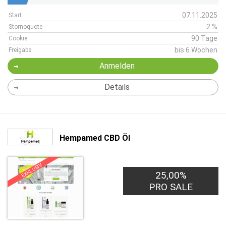
07.11.2025
Start
2 %
Stornoquote
90 Tage
Cookie
bis 6 Wochen
Freigabe
Anmelden
Details
Hempamed CBD Öl
EXKLUSIV
25,00%
PRO SALE