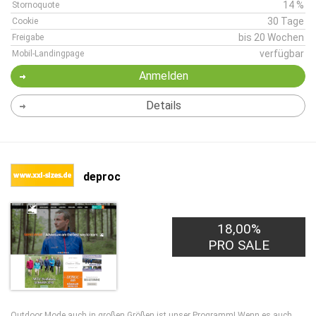
14 %
Stornoquote
30 Tage
Cookie
bis 20 Wochen
Freigabe
verfügbar
Mobil-Landingpage
Anmelden
Details
deproc
18,00%
PRO SALE
Outdoor Mode auch in großen Größen ist unser Programm! Wenn es auch