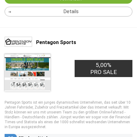
Details
Pentagon Sports
5,00%
PRO SALE
Pentagon Sports ist ein junges dynamisches Unternehmen, das seit über 10
Jahren Fahrräder, Zubehör und Freizeitartikel über das Internet verkauft. Mit
Stolz können wir uns mit unserem Team zu den größten Online-Fahrrad -
Händlern - Deutschlands zählen. Jüngst wurden wir sogar von der Financial
Times und Statista als eines der 1000 schnellst wachsenden Unternehmen
in Europa ausgezeichnet.