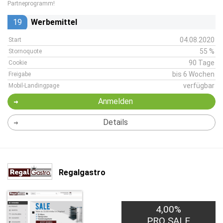
Partneprogramm!
19
Werbemittel
04.08.2020
Start
55 %
Stornoquote
90 Tage
Cookie
bis 6 Wochen
Freigabe
verfügbar
Mobil-Landingpage
Anmelden
Details
Regalgastro
4,00%
PRO SALE