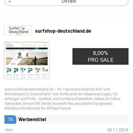
Details
surfshop-deutschland.de
8,00%
PRO SALE
www.surfshop-deutschland.de – Ihr Top-Online-Shop für Surf- und
Wassersport in Deutschland. Von Surfboards bis Neoprenanzügen, für
Anfänger und Profis. Qualität und Kundenzufriedenheit stehen im Fokus.
Optionaler Service hilft bei der Auswahl des passenden Equipments.
Attraktive Konditionen für Affiliate-Partner.
16
Werbemittel
08.11.2024
Start