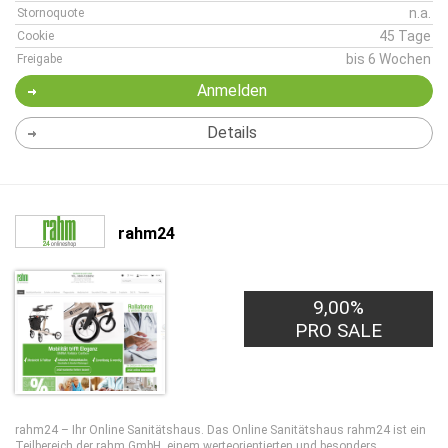
n.a.
Stornoquote
45 Tage
Cookie
bis 6 Wochen
Freigabe
Anmelden
Details
rahm24
9,00%
PRO SALE
rahm24 – Ihr Online Sanitätshaus. Das Online Sanitätshaus rahm24 ist ein
Teilbereich der rahm GmbH, einem werteorientierten und besonders