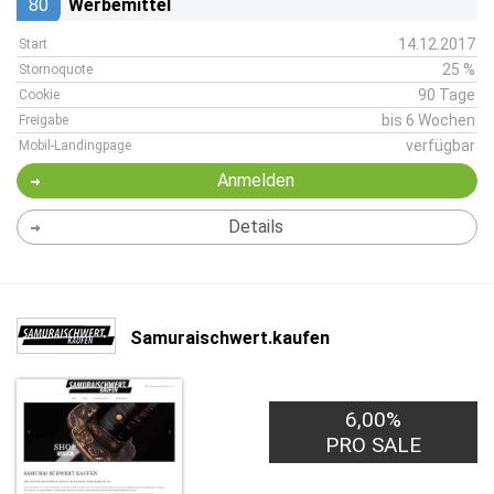
80
Werbemittel
14.12.2017
Start
25 %
Stornoquote
90 Tage
Cookie
bis 6 Wochen
Freigabe
verfügbar
Mobil-Landingpage
Anmelden
Details
Samuraischwert.kaufen
6,00%
PRO SALE