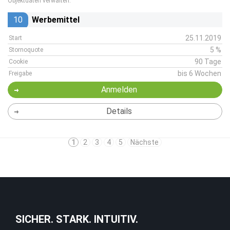
Objektdaten verwalten.
10
Werbemittel
25.11.2019
Start
5 %
Stornoquote
90 Tage
Cookie
bis 6 Wochen
Freigabe
Anmelden
Details
1
2
3
4
5
Nächste
SICHER. STARK. INTUITIV.