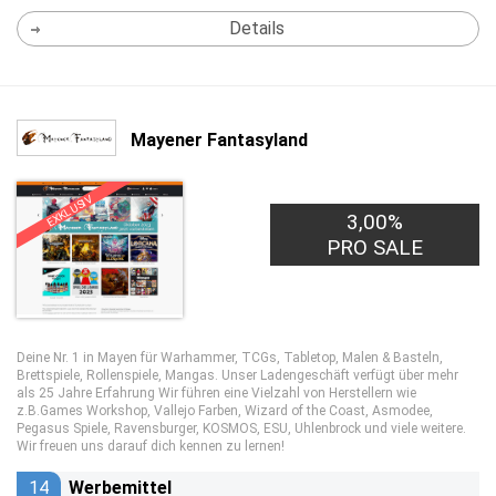
Details
Mayener Fantasyland
EXKLUSIV
3,00%
PRO SALE
Deine Nr. 1 in Mayen für Warhammer, TCGs, Tabletop, Malen & Basteln,
Brettspiele, Rollenspiele, Mangas. Unser Ladengeschäft verfügt über mehr
als 25 Jahre Erfahrung Wir führen eine Vielzahl von Herstellern wie
z.B.Games Workshop, Vallejo Farben, Wizard of the Coast, Asmodee,
Pegasus Spiele, Ravensburger, KOSMOS, ESU, Uhlenbrock und viele weitere.
Wir freuen uns darauf dich kennen zu lernen!
14
Werbemittel