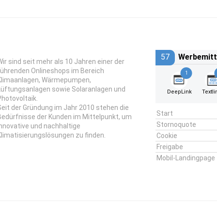
57
Werbemitt
Wir sind seit mehr als 10 Jahren einer der
führenden Onlineshops im Bereich
1
Klimaanlagen, Wärmepumpen,
Lüftungsanlagen sowie Solaranlagen und
DeepLink
Textli
Photovoltaik.
Seit der Gründung im Jahr 2010 stehen die
Start
Bedürfnisse der Kunden im Mittelpunkt, um
Stornoquote
innovative und nachhaltige
Klimatisierungslösungen zu finden.
Cookie
Freigabe
Mobil-Landingpage