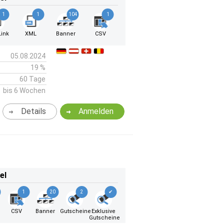
1
1
104
1
ink
XML
Banner
CSV
05.08.2024
19 %
60 Tage
bis 6 Wochen
Details
Anmelden
el
1
20
2
✔
CSV
Banner
Gutscheine
Exklusive
Gutscheine