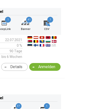
el
1
41
1
eepLink
Banner
CSV
22.07.2021
+31
0 %
90 Tage
bis 6 Wochen
Details
Anmelden
el
37
1