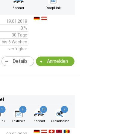
Banner
DeepLink
19.01.2018
0 %
30 Tage
bis 6 Wochen
verfügbar
Details
Anmelden
el
1
2
28
2
ink
Textlinks
Banner
Gutscheine