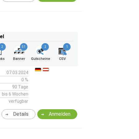
el
2
51
2
1
nks
Banner
Gutscheine
CSV
07.03.2024
0 %
90 Tage
bis 6 Wochen
verfügbar
Details
Anmelden