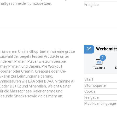
maßgeschneidert umzusetzen.
Freigabe
39
Werbemitt
In unserem Online-Shop bieten wir eine große
Auswahl der begehrtesten Produkte unter
3
anderem Protein Pulver wie zum Beispiel
Whey Protein und Casein, Pre Workout
Textlinks
D
Booster oder Creatin, Creapure oder Kre-
Alkalyn zur Leistungssteigerung,
Start
Aminosäuren wie EAA oder BCAA, Vitamine A-
Stornoquote
Z oder D3+K2 und Mineralien, Weight Gainer
für die Massephase, kalorienarme und
Cookie
gesunde Snacks sowie vieles mehr an.
Freigabe
Mobil-Landingpage