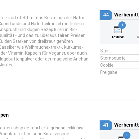
44
Werbemitt
dreikraut steht für das Beste aus der Natur.
Superfoods und Naturheilmittel mit hohem
1
Anspruch und klugen Rezepturen in Bio-
Qualität - und das zu überaus fairen Preisen.
Textlink
D
Zu den Stärken von dreikraut gehören
Klassiker wie Weihrauchextrakt-, Kurkuma-
Start
oder Vitamin-Kapseln für Veganer, aber auch
Stornoquote
Hagebuttenpulver oder der magische Anchan-
Blautee.
Cookie
Freigabe
ppen
41
Werbemitt
fasten-shop.de führt erfolgreiche exklusive
Produkte für basische Kost, vegane
3