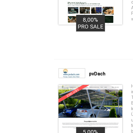
8,00%
PRO SALE
pvDach
EXKLUSIV
5,00%