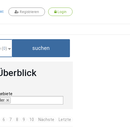
kt
Registrieren
Login
suchen
 (
0
)
Überblick
gebiete
der
6
7
8
9
10
Nächste
Letzte