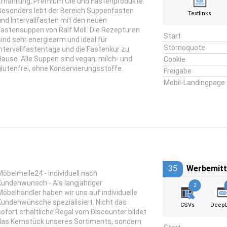
Ernährung, Premium Öle und Fastenprodukte.
Besonders lebt der Bereich Suppenfasten
Textlinks
und Intervallfasten mit den neuen
Fastensuppen von Ralf Moll. Die Rezepturen
Start
sind sehr energiearm und ideal für
Stornoquote
Intervallfastentage und die Fastenkur zu
Hause. Alle Suppen sind vegan, milch- und
Cookie
glutenfrei, ohne Konservierungsstoffe.
Freigabe
Mobil-Landingpage
35
Werbemitt
Möbelmeile24 - individuell nach
Kundenwunsch - Als langjähriger
2
Möbelhändler haben wir uns auf individuelle
Kundenwünsche spezialisiert. Nicht das
CSVs
DeepL
sofort erhältliche Regal vom Discounter bildet
das Kernstück unseres Sortiments, sondern