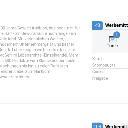
48
Werbemitt
100 Jahre Gewürztradition, das bedeutet für
die Hartkorn Gewürzmühle noch lange kein
1
Stillstand. Mit verlässlichen Werten,
modernem Unternehmergeist und bester
Textlink
Qualität überzeugen wir bereits etablierte
Größen im Lebensmittel-Einzelhandel. Mehr
Start
als 600 Produkte vom Klassiker über coole
Stornoquote
Mischungen bis hin zu edlen Raritäten
gehören dabei zum Hartkorn-
Cookie
Gewürzsortiment.
Freigabe
108
Werbemitt