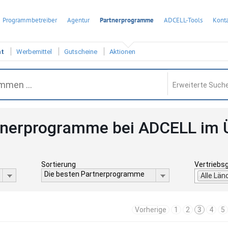
Programmbetreiber
Agentur
Partnerprogramme
ADCELL-Tools
Konta
ht
Werbemittel
Gutscheine
Aktionen
Erweiterte Suche
tnerprogramme bei ADCELL im 
Sortierung
Vertriebs
Die besten Partnerprogramme
Alle Län
Vorherige
1
2
3
4
5