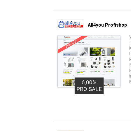
All4you Profishop
EXKLUSIV
35,00€
6,00%
PRO LEAD
PRO SALE