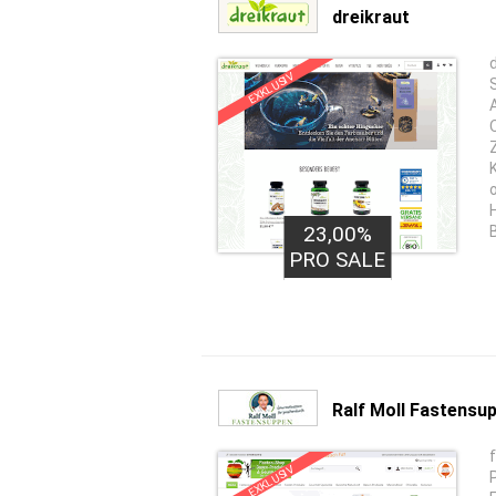
dreikraut
EXKLUSIV
23,00%
PRO SALE
Ralf Moll Fastensu
EXKLUSIV