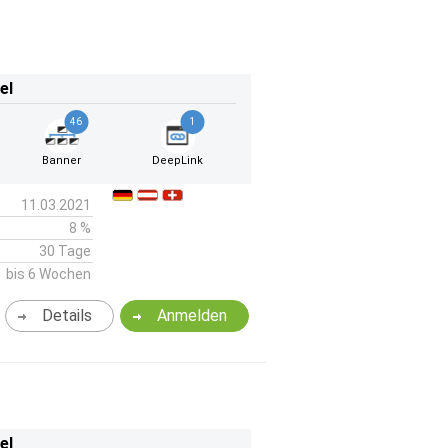
el
46
1
Banner
DeepLink
11.03.2021
8 %
30 Tage
bis 6 Wochen
Details
Anmelden
el