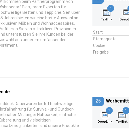
Willkommen beim Partnerprogramm von
Wohnbedarf Pies, Ihrem Experten für
1
hochwertige Betten und Teppiche. Seit über
45 Jahren bieten wir eine breite Auswahl an
Textlink
DeepL
exklusiven Möbeln und Wohnaccessoires.
Profitieren Sie von attraktiven Provisionen
Start
und unterstützen Sie Ihre Kunden bei der
Stornoquote
Auswahl aus unserem umfassenden
Sortiment.
Cookie
Freigabe
n.de
25
Werbemitt
Feddeck Dauerwaren bietet hochwertige
Notfallnahrung für Survival- und Outdoor-
1
1
Liebhaber. Mit langer Haltbarkeit, einfacher
Zubereitung und vielseitigen
DeepLink
Textlink
Einsatzmöglichkeiten sind unsere Produkte