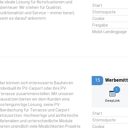
die ideale Lösung für Notsituationen und
Start
Abenteuer. Wir stehen für Qualität,
Stornoquote
Funktionalität und Service – immer bereit,
wenn es darauf ankommt.
Cookie
Freigabe
Mobil-Landingpage
15
Werbemitt
Hier können sich interessierte Bauherren
individuell ihr PV-Carport oder ihre PV-
1
Terrasse zusammenstellen. Mit unseren
Bausätzen bieten wir dem Kunden eine
DeepLink
kostengünstige Lösung, seine PV-
Überdachung für Terrasse und Carport
Start
umzusetzen. Hochwertige und ästhetische
Stornoquote
Materialien und unterschiedliche Module
bieten unendlich viele Möglichkeiten Projekte
Cookie