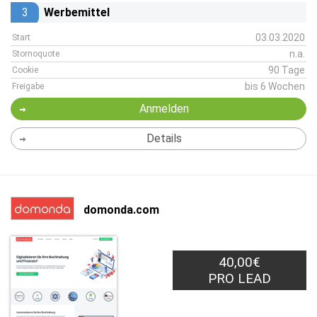
3
Werbemittel
03.03.2020
Start
n.a.
Stornoquote
90 Tage
Cookie
bis 6 Wochen
Freigabe
Anmelden
Details
domonda.com
40,00€
PRO LEAD