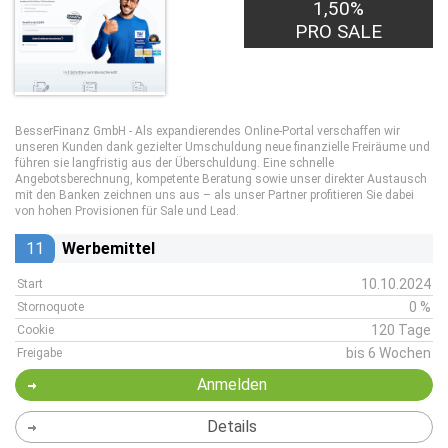
1,50%
1,00€
PRO LEAD
PRO SALE
BesserFinanz GmbH - Als expandierendes Online-Portal verschaffen wir
unseren Kunden dank gezielter Umschuldung neue finanzielle Freiräume und
führen sie langfristig aus der Überschuldung. Eine schnelle
Angebotsberechnung, kompetente Beratung sowie unser direkter Austausch
mit den Banken zeichnen uns aus – als unser Partner profitieren Sie dabei
von hohen Provisionen für Sale und Lead.
11
Werbemittel
10.10.2024
Start
0 %
Stornoquote
120 Tage
Cookie
bis 6 Wochen
Freigabe
Anmelden
Details