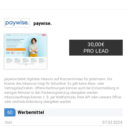
paywise.
30,00€
PRO LEAD
paywise bietet digitales Inkasso auf Konzernniveau für jedermann. Die
Kosten des Inkassos trägt Ihr Schuldner. Es gibt keine Abos- oder
Vertragslaufzeiten. Offene Rechnungen können auch bei Erstanmeldung in
wenigen Minuten in den Forderungseinzug übergeben werden.
Inkassoaufträge können z. B. per Webformular, Rest-API oder Lexware Office-
oder sevDesk-Anbindung übergeben werden.
60
Werbemittel
07.03.2024
Start