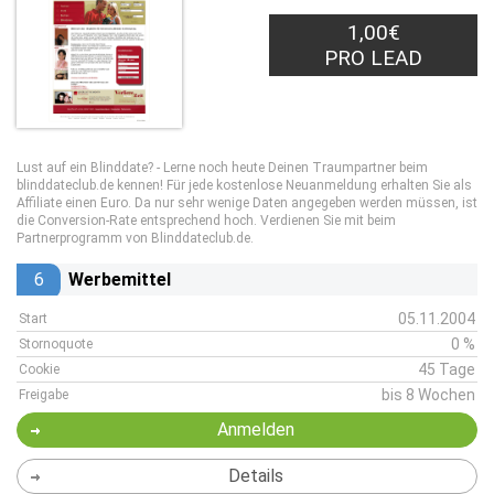
1,00€
PRO LEAD
Lust auf ein Blinddate? - Lerne noch heute Deinen Traumpartner beim
blinddateclub.de kennen! Für jede kostenlose Neuanmeldung erhalten Sie als
Affiliate einen Euro. Da nur sehr wenige Daten angegeben werden müssen, ist
die Conversion-Rate entsprechend hoch. Verdienen Sie mit beim
Partnerprogramm von Blinddateclub.de.
6
Werbemittel
05.11.2004
Start
0 %
Stornoquote
45 Tage
Cookie
bis 8 Wochen
Freigabe
Anmelden
Details