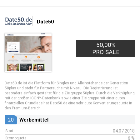
Date50
50,00%
0,05€
PRO LEAD
PRO SALE
Date50.de ist die Plattform für Singles und Alleinstehende der Generation
50plus und steht für Partnersuche mit Niveau. Die Registrierung ist
besonders einfach gestaltet für die Zielgruppe 50plus. Durch die Verknüpfung
mit der großen ICONY-Datenbank sowie einer Zielgruppe mit einer guten
finanziellen Grundlage hat Date50.de eine sehr gute Konvertierungsquote in
den Premium-Bereich.
20
Werbemittel
04.07.2018
Start
6 %
Stornoquote