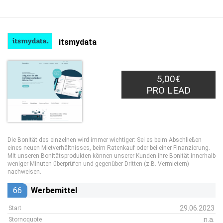
itsmydata
5,00€
PRO LEAD
Die Bonität des einzelnen wird immer wichtiger: Sei es beim Abschließen
eines neuen Mietverhältnisses, beim Ratenkauf oder bei einer Finanzierung.
Mit unseren Bonitätsprodukten können unserer Kunden ihre Bonität innerhalb
weniger Minuten überprüfen und gegenüber Dritten (z.B. Vermietern)
nachweisen.
66
Werbemittel
29.06.2023
Start
n.a.
Stornoquote