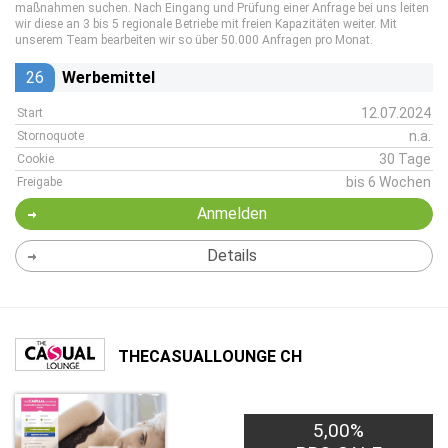
maßnahmen suchen. Nach Eingang und Prüfung einer Anfrage bei uns leiten
wir diese an 3 bis 5 regionale Betriebe mit freien Kapazitäten weiter. Mit
unserem Team bearbeiten wir so über 50.000 Anfragen pro Monat.
26
Werbemittel
12.07.2024
Start
n.a.
Stornoquote
30 Tage
Cookie
bis 6 Wochen
Freigabe
Anmelden
Details
THECASUALLOUNGE CH
5,00%
8,00€