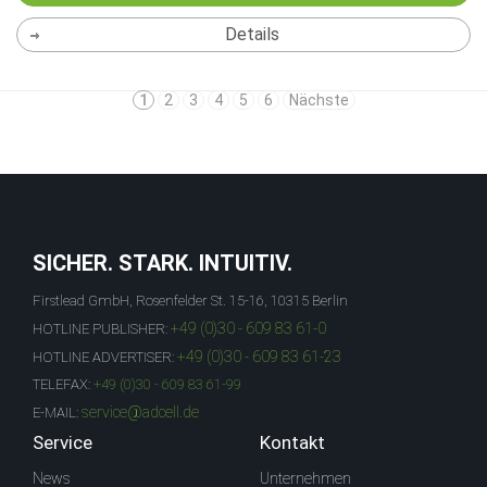
Details
1
2
3
4
5
6
Nächste
SICHER. STARK. INTUITIV.
Firstlead GmbH, Rosenfelder St. 15-16, 10315 Berlin
+49 (0)30 - 609 83 61-0
HOTLINE PUBLISHER:
+49 (0)30 - 609 83 61-23
HOTLINE ADVERTISER:
TELEFAX:
+49 (0)30 - 609 83 61-99
service@adcell.de
E-MAIL:
Service
Kontakt
News
Unternehmen