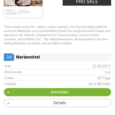
PRO LEAD
PRO SALE
TheCasualLounge CH - Seriös, sicher, anonym. Die Casual Dating Seite für
erotische Abenteuer und unverbindliche Dates für anspruchsvolle Frauen und
Männer in der Schweiz. Elitepartner für Casual Dating. Unsere Vision -
unserem „wertvollsten Gut“ - der selbstbewussten, emanzipierten Frau eine
Dating-Plattform zu bieten, wie sie daten möchte.
34
Werbemittel
21.09.2017
Start
n.a.
Stornoquote
30 Tage
Cookie
bis 6 Wochen
Freigabe
Anmelden
Details