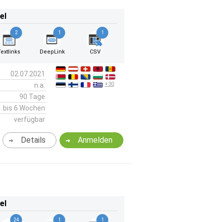
el
2
1
1
Textlinks
DeepLink
CSV
02.07.2021
+30
n.a.
90 Tage
bis 6 Wochen
verfügbar
Details
Anmelden
el
24
1
1