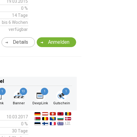
19.03.2015
0 %
14 Tage
bis 6 Wochen
verfügbar
Details
Anmelden
el
1
13
1
1
ink
Banner
DeepLink
Gutschein
10.03.2017
+31
0 %
30 Tage