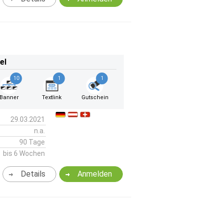
el
10
1
1
Banner
Textlink
Gutschein
29.03.2021
n.a.
90 Tage
bis 6 Wochen
Details
Anmelden