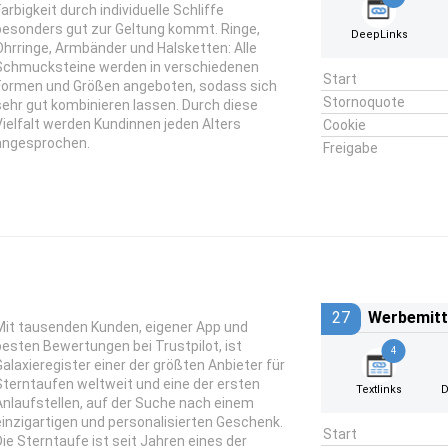
Farbigkeit durch individuelle Schliffe
besonders gut zur Geltung kommt. Ringe,
DeepLinks
Ohrringe, Armbänder und Halsketten: Alle
Schmucksteine werden in verschiedenen
Start
Formen und Größen angeboten, sodass sich
Stornoquote
sehr gut kombinieren lassen. Durch diese
Vielfalt werden Kundinnen jeden Alters
Cookie
angesprochen.
Freigabe
27
Werbemitt
Mit tausenden Kunden, eigener App und
besten Bewertungen bei Trustpilot, ist
4
Galaxieregister einer der größten Anbieter für
Sterntaufen weltweit und eine der ersten
Textlinks
D
Anlaufstellen, auf der Suche nach einem
einzigartigen und personalisierten Geschenk.
Start
Die Sterntaufe ist seit Jahren eines der