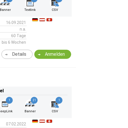
Banner
Textlink
CSV
16.09.2021
n.a.
60 Tage
bis 6 Wochen
Details
Anmelden
el
1
21
1
eepLink
Banner
CSV
07.02.2022