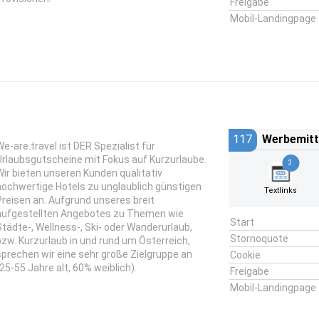
Freigabe
Mobil-Landingpage
117
Werbemitt
We-are.travel ist DER Spezialist für
Urlaubsgutscheine mit Fokus auf Kurzurlaube.
3
Wir bieten unseren Kunden qualitativ
hochwertige Hotels zu unglaublich günstigen
Textlinks
Preisen an. Aufgrund unseres breit
aufgestellten Angebotes zu Themen wie
Start
Städte-, Wellness-, Ski- oder Wanderurlaub,
Stornoquote
bzw. Kurzurlaub in und rund um Österreich,
sprechen wir eine sehr große Zielgruppe an
Cookie
(25-55 Jahre alt, 60% weiblich).
Freigabe
Mobil-Landingpage