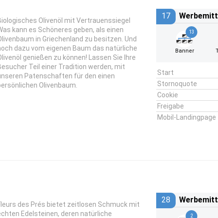
17
Werbemitt
Biologisches Olivenöl mit Vertrauenssiegel
Was kann es Schöneres geben, als einen
13
Olivenbaum in Griechenland zu besitzen. Und
noch dazu vom eigenen Baum das natürliche
Banner
Olivenöl genießen zu können! Lassen Sie Ihre
Besucher Teil einer Tradition werden, mit
Start
unseren Patenschaften für den einen
Stornoquote
persönlichen Olivenbaum.
Cookie
Freigabe
Mobil-Landingpage
28
Werbemitt
Fleurs des Prés bietet zeitlosen Schmuck mit
echten Edelsteinen, deren natürliche
2