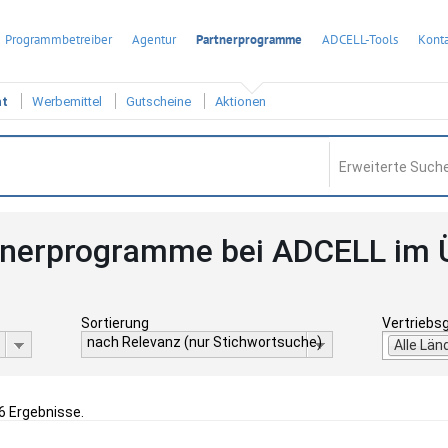
Programmbetreiber
Agentur
Partnerprogramme
ADCELL-Tools
Konta
ht
Werbemittel
Gutscheine
Aktionen
Erweiterte Suche
tnerprogramme bei ADCELL im 
Sortierung
Vertriebs
nach Relevanz (nur Stichwortsuche)
Alle Län
16 Ergebnisse.