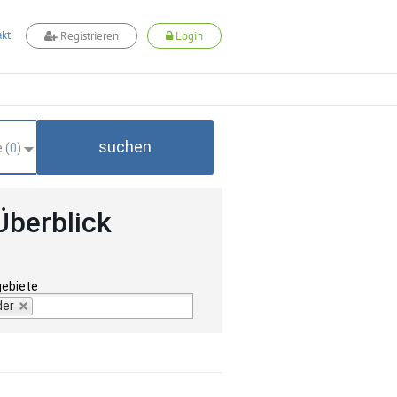
kt
Registrieren
Login
suchen
 (
0
)
Überblick
gebiete
der