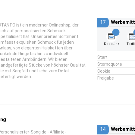
17
Werbemitt
OTANTO ist ein moderner Onlineshop, der
sich auf personalisierten Schmuck
1
spezialisiert hat. Unser breites Sortiment
umfasst exquisiten Schmuck für jeden
DeepLink
Textl
Anlass, von eleganten Halsketten über
funkelnde Ringe bis hin zu individuell
Start
gestalteten Armbändern. Wir bieten
Stornoquote
handgefertigte Stücke von höchster Qualität,
die mit Sorgfalt und Liebe zum Detail
Cookie
gefertigt werden.
Freigabe
ong
14
Werbemitt
Personalisierter-Song.de - Affiliate-