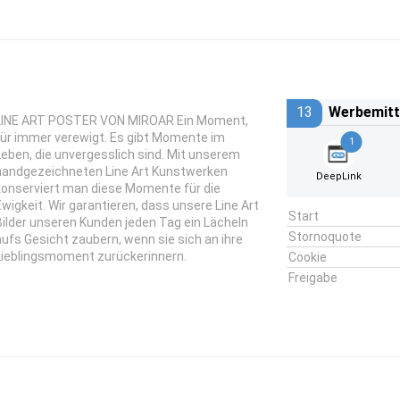
13
Werbemitt
LINE ART POSTER VON MIROAR Ein Moment,
für immer verewigt. Es gibt Momente im
1
Leben, die unvergesslich sind. Mit unserem
handgezeichneten Line Art Kunstwerken
DeepLink
konserviert man diese Momente für die
Ewigkeit. Wir garantieren, dass unsere Line Art
Start
Bilder unseren Kunden jeden Tag ein Lächeln
Stornoquote
aufs Gesicht zaubern, wenn sie sich an ihre
Lieblingsmoment zurückerinnern.
Cookie
Freigabe