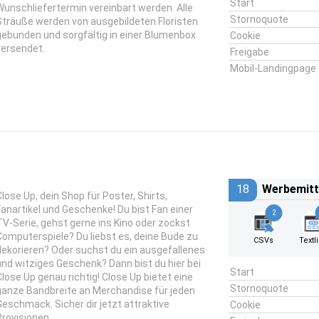
Start
Wunschliefertermin vereinbart werden. Alle
Stornoquote
Sträuße werden von ausgebildeten Floristen
gebunden und sorgfältig in einer Blumenbox
Cookie
versendet.
Freigabe
Mobil-Landingpage
18
Werbemitt
Close Up, dein Shop für Poster, Shirts,
Fanartikel und Geschenke! Du bist Fan einer
2
TV-Serie, gehst gerne ins Kino oder zockst
Computerspiele? Du liebst es, deine Bude zu
CSVs
Textl
dekorieren? Oder suchst du ein ausgefallenes
und witziges Geschenk? Dann bist du hier bei
Start
Close Up genau richtig! Close Up bietet eine
Stornoquote
ganze Bandbreite an Merchandise für jeden
Geschmack. Sicher dir jetzt attraktive
Cookie
Provisionen.