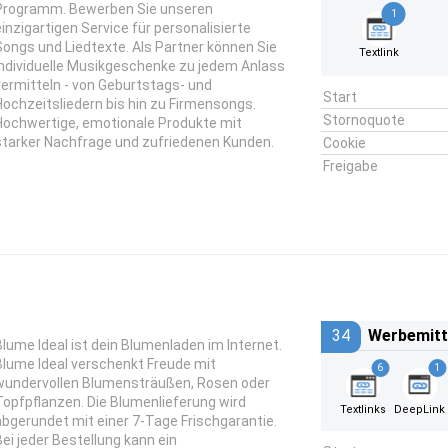
Programm. Bewerben Sie unseren
1
einzigartigen Service für personalisierte
Songs und Liedtexte. Als Partner können Sie
Textlink
individuelle Musikgeschenke zu jedem Anlass
vermitteln - von Geburtstags- und
Start
Hochzeitsliedern bis hin zu Firmensongs.
Stornoquote
Hochwertige, emotionale Produkte mit
starker Nachfrage und zufriedenen Kunden.
Cookie
Freigabe
34
Werbemitt
Blume Ideal ist dein Blumenladen im Internet.
Blume Ideal verschenkt Freude mit
6
1
wundervollen Blumensträußen, Rosen oder
Topfpflanzen. Die Blumenlieferung wird
Textlinks
DeepLink
abgerundet mit einer 7-Tage Frischgarantie.
Bei jeder Bestellung kann ein