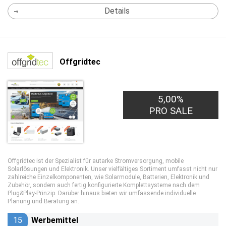
Details
Offgridtec
5,00%
PRO SALE
Offgridtec ist der Spezialist für autarke Stromversorgung, mobile
Solarlösungen und Elektronik. Unser vielfältiges Sortiment umfasst nicht nur
zahlreiche Einzelkomponenten, wie Solarmodule, Batterien, Elektronik und
Zubehör, sondern auch fertig konfigurierte Komplettsysteme nach dem
Plug&Play-Prinzip. Darüber hinaus bieten wir umfassende individuelle
Planung und Beratung an.
15
Werbemittel