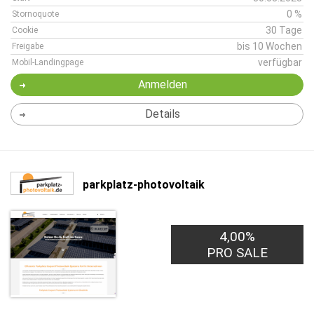
0 %
Stornoquote
30 Tage
Cookie
bis 10 Wochen
Freigabe
verfügbar
Mobil-Landingpage
Anmelden
Details
parkplatz-photovoltaik
4,00%
PRO SALE