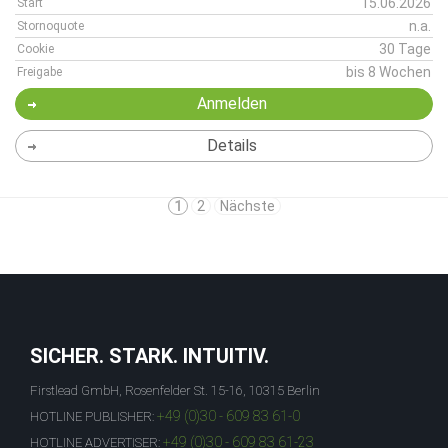
15.06.2026
Start
n.a.
Stornoquote
30 Tage
Cookie
bis 8 Wochen
Freigabe
Anmelden
Details
1
2
Nächste
SICHER. STARK. INTUITIV.
Firstlead GmbH, Rosenfelder St. 15-16, 10315 Berlin
+49 (0)30 - 609 83 61-0
HOTLINE PUBLISHER:
+49 (0)30 - 609 83 61-23
HOTLINE ADVERTISER: