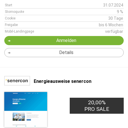
31.07.2024
Start
9 %
Stornoquote
30 Tage
Cookie
bis 6 Wochen
Freigabe
verfügbar
Mobil-Landingpage
Anmelden
Details
Energieausweise senercon
20,00%
4,00€
PRO LEAD
PRO SALE