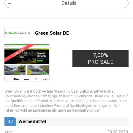
Details
Green Solar DE
EXKLUSIV
7,00%
PRO SALE
Green Solar bietet hochwertige "Ready To Use" Balkonkraftwerk-Sets,
Solarmodule, Wechselrichter, Speicher und PV-Zubehör. Unser Fokus liegt auf
der Qualität unserer Produkte und einem erstklassigen Kundenservice, ohne
dabei Kompromisse zwischen Preis und Nachhaltigkeit einzugehen. Wir
liefern sowohl an Endkunden als auch an Geschäftskunden.
37
Werbemittel
30.08.2023
Start