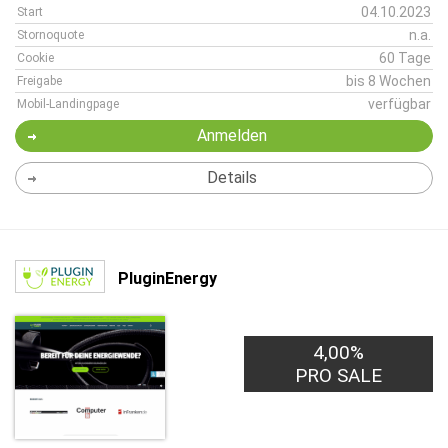
04.10.2023
Start
n.a.
Stornoquote
60 Tage
Cookie
bis 8 Wochen
Freigabe
verfügbar
Mobil-Landingpage
Anmelden
Details
PluginEnergy
4,00%
PRO SALE