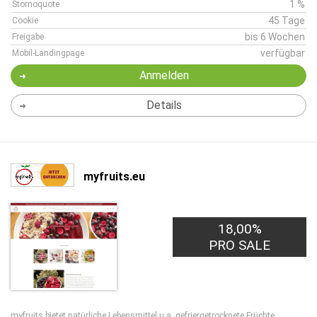
1 %
Stornoquote
45 Tage
Cookie
bis 6 Wochen
Freigabe
verfügbar
Mobil-Landingpage
Anmelden
Details
myfruits.eu
18,00%
PRO SALE
myfruits bietet natürliche Lebensmittel u.a. gefriergetrocknete Früchte,