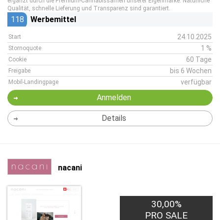
ergänzt durch die Premium-Cannabissamen unserer Eigenmarke. Natürliche
Qualität, schnelle Lieferung und Transparenz sind garantiert.
118
Werbemittel
24.10.2025
Start
1 %
Stornoquote
60 Tage
Cookie
bis 6 Wochen
Freigabe
verfügbar
Mobil-Landingpage
Anmelden
Details
nacani
30,00%
PRO SALE