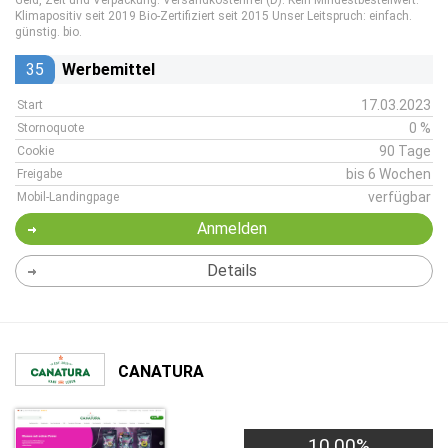
Geld, Zeit und Verpackung. Versandkostenfrei (D). Kein Mindestbestellwert.
Klimapositiv seit 2019 Bio-Zertifiziert seit 2015 Unser Leitspruch: einfach.
günstig. bio.
35
Werbemittel
17.03.2023
Start
0 %
Stornoquote
90 Tage
Cookie
bis 6 Wochen
Freigabe
verfügbar
Mobil-Landingpage
Anmelden
Details
CANATURA
10,00%