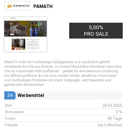
PAMATH
5,00%
PRO SALE
PAMATH steht für hochwertige, kaltgepresste und zusätzlich gekühlt
verarbeitete Bio-Öle aus Bremen. In unserer Manufaktur entstehen naturreine
Öle mit maximalem Nährstofferhalt – perfekt für eine bewusste Ernährung.
Als Affiliate profitierst du von einer starken Marke, attraktiven Provisionen
und nachhaltigen Produkten mit klarer Zielgruppe. Jetzt bewerben und
gemeinsam durchstarten!
34
Werbemittel
26.03.2025
Start
0 %
Stornoquote
90 Tage
Cookie
bis 6 Wochen
Freigabe