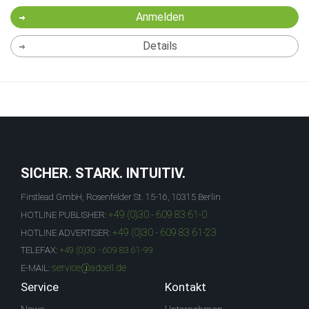
Anmelden
Details
SICHER. STARK. INTUITIV.
Firstlead GmbH, Rosenfelder St. 15-16, 10315 Berlin
+49 (0)30 - 609 83 61-0
HOTLINE PUBLISHER:
+49 (0)30 - 609 83 61-23
HOTLINE ADVERTISER:
TELEFAX:
+49 (0)30 - 609 83 61-99
service@adcell.de
E-MAIL:
Service
Kontakt