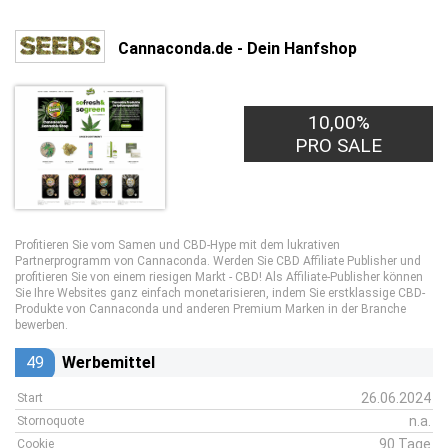
Cannaconda.de - Dein Hanfshop
10,00%
PRO SALE
Profitieren Sie vom Samen und CBD-Hype mit dem lukrativen
Partnerprogramm von Cannaconda. Werden Sie CBD Affiliate Publisher und
profitieren Sie von einem riesigen Markt - CBD! Als Affiliate-Publisher können
Sie Ihre Websites ganz einfach monetarisieren, indem Sie erstklassige CBD-
Produkte von Cannaconda und anderen Premium Marken in der Branche
bewerben.
49
Werbemittel
26.06.2024
Start
n.a.
Stornoquote
90 Tage
Cookie