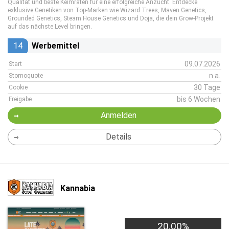
Qualität und beste Keimraten für eine erfolgreiche Anzucht. Entdecke
exklusive Genetiken von Top-Marken wie Wizard Trees, Maven Genetics,
Grounded Genetics, Steam House Genetics und Doja, die dein Grow-Projekt
auf das nächste Level bringen.
14
Werbemittel
09.07.2026
Start
n.a.
Stornoquote
30 Tage
Cookie
bis 6 Wochen
Freigabe
Anmelden
Details
Kannabia
20,00%