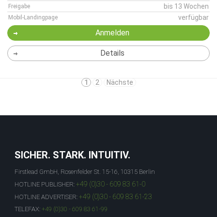
bis 13 Wochen
Freigabe
verfügbar
Mobil-Landingpage
Anmelden
Details
1
2
Nächste
SICHER. STARK. INTUITIV.
Firstlead GmbH, Rosenfelder St. 15-16, 10315 Berlin
+49 (0)30 - 609 83 61-0
HOTLINE PUBLISHER:
+49 (0)30 - 609 83 61-23
HOTLINE ADVERTISER:
TELEFAX:
+49 (0)30 - 609 83 61-99