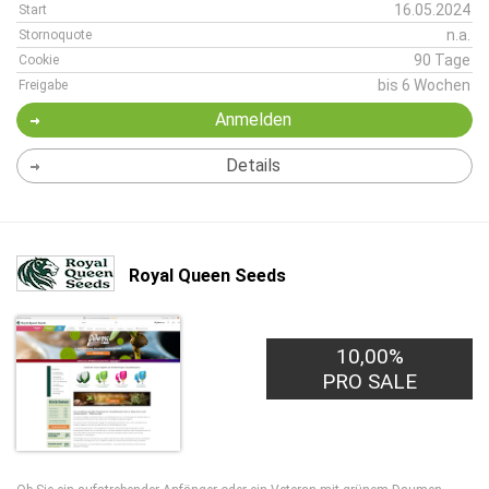
16.05.2024
Start
n.a.
Stornoquote
90 Tage
Cookie
bis 6 Wochen
Freigabe
Anmelden
Details
Royal Queen Seeds
10,00%
PRO SALE