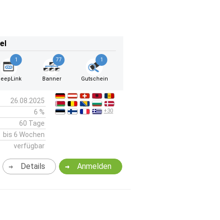
el
1
77
1
eepLink
Banner
Gutschein
26.08.2025
+30
6 %
60 Tage
bis 6 Wochen
verfügbar
Details
Anmelden