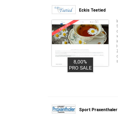
Eckis Teetied
EXKLUSIV
8,00%
PRO SALE
Sport Praxenthaler