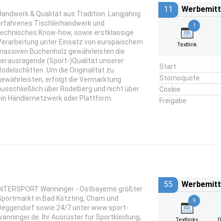
11
Werbemitt
Handwerk & Qualität aus Tradition. Langjährig
erfahrenes Tischlerhandwerk und
1
technisches Know-how, sowie erstklassige
Verarbeitung unter Einsatz von europäischem
Textlink
massiven Buchenholz gewährleisten die
herausragende (Sport-)Qualität unserer
Start
Rodelschlitten. Um die Originalität zu
Stornoquote
gewährleisten, erfolgt die Vermarktung
ausschließlich über Rodelberg und nicht über
Cookie
ein Händlernetzwerk oder Plattform.
Freigabe
55
Werbemitt
INTERSPORT Wanninger - Ostbayerns größter
Sportmarkt in Bad Kötzting, Cham und
9
Deggendorf sowie 24/7 unter www.sport-
wanninger.de. Ihr Ausrüster für Sportkleidung,
Textlinks
D