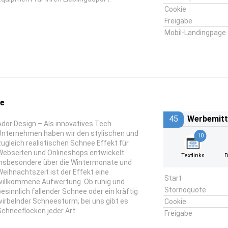
Cookie
Freigabe
Mobil-Landingpage
de
45
Werbemitt
Ador Design – Als innovatives Tech
Unternehmen haben wir den stylischen und
10
zugleich realistischen Schnee Effekt für
Webseiten und Onlineshops entwickelt.
Textlinks
D
Insbesondere über die Wintermonate und
Weihnachtszeit ist der Effekt eine
Start
willkommene Aufwertung. Ob ruhig und
Stornoquote
besinnlich fallender Schnee oder ein kräftig
wirbelnder Schneesturm, bei uns gibt es
Cookie
Schneeflocken jeder Art.
Freigabe