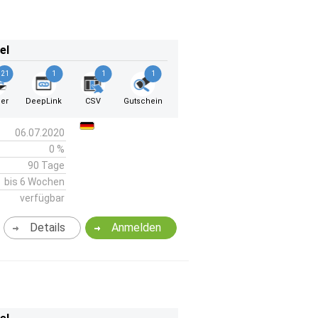
el
21
1
1
1
er
DeepLink
CSV
Gutschein
06.07.2020
0 %
90 Tage
bis 6 Wochen
verfügbar
Details
Anmelden