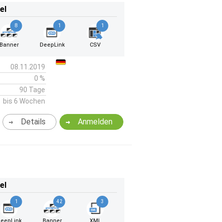
el
8
1
1
Banner
DeepLink
CSV
08.11.2019
0 %
90 Tage
bis 6 Wochen
Details
Anmelden
el
1
42
3
eepLink
Banner
XML