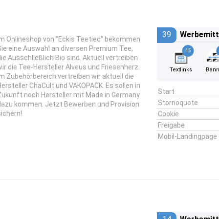
39
Werbemitt
Im Onlineshop von "Eckis Teetied" bekommen
Sie eine Auswahl an diversen Premium Tee,
15
die Ausschließlich Bio sind. Aktuell vertreiben
wir die Tee-Hersteller Alveus und Friesenherz.
Textlinks
Bann
im Zubehörbereich vertreiben wir aktuell die
Hersteller ChaCult und VAKOPACK. Es sollen in
Start
Zukunft noch Hersteller mit Made in Germany
Stornoquote
dazu kommen. Jetzt Bewerben und Provision
sichern!
Cookie
Freigabe
Mobil-Landingpage