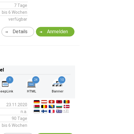
7 Tage
bis 6 Wochen
verfügbar
Details
Anmelden
el
1
24
10
eepLink
HTML
Banner
23.11.2020
+31
n.a.
90 Tage
bis 6 Wochen