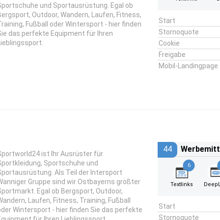
Sportschuhe und Sportausrüstung. Egal ob
Bergsport, Outdoor, Wandern, Laufen, Fitness,
Start
Training, Fußball oder Wintersport - hier finden
Stornoquote
Sie das perfekte Equipment für Ihren
Lieblingssport.
Cookie
Freigabe
Mobil-Landingpage
44
Werbemitt
Sportworld24 ist Ihr Ausrüster für
Sportkleidung, Sportschuhe und
6
Sportausrüstung. Als Teil der Intersport
Wanniger Gruppe sind wir Ostbayerns größter
Textlinks
DeepL
Sportmarkt. Egal ob Bergsport, Outdoor,
Wandern, Laufen, Fitness, Training, Fußball
Start
oder Wintersport - hier finden Sie das perfekte
Stornoquote
Equipment für Ihren Lieblingssport.