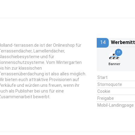
14
Werbemitt
Holland-terrassen.de ist der Onlineshop für
Terrassendächer, Lamellendächer,
11
Glasschiebesysteme und für
Sonnenschutzsysteme. Vom Wintergarten
Banner
bis hin zur klassischen
Terrassenüberdachung ist also alles möglich.
Start
Wir bieten euch attraktive Provisionen auf
Stornoquote
Verkäufe und würden uns freuen, wenn ihr
euch als Publisher bei uns für eine
Cookie
Zusammenarbeit bewerbt.
Freigabe
Mobil-Landingpage