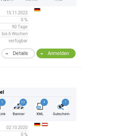
15.11.2022
0 %
90 Tage
bis 6 Wochen
verfügbar
Details
Anmelden
el
1
32
4
1
ink
Banner
XML
Gutschein
02.10.2020
0 %