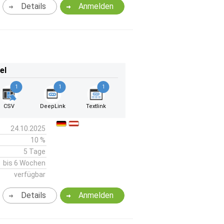
Details
Anmelden
el
1
1
1
CSV
DeepLink
Textlink
24.10.2025
10 %
5 Tage
bis 6 Wochen
verfügbar
Details
Anmelden