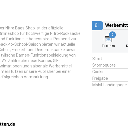
81
Werbemitt
er Nitro Bags Shop ist der offizielle
Onlineshop für hochwertige Nitro-Rucksäcke
2
und funktionelle Accessoires. Passend zur
Back-to-School-Saison bieten wir aktuelle
Textlinks
D
Schul-, Freizeit- und Reiserucksäcke sowie
stylische Damen-Funktionsbekleidung von
Start
EIVY. Zahlreiche neue Banner, GIF-
Stornoquote
Animationen und saisonale Werbemittel
unterstützen unsere Publisher bei einer
Cookie
erfolgreichen Vermarktung.
Freigabe
Mobil-Landingpage
tten.de