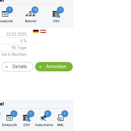
el
1
10
1
eepLink
Banner
CSV
22.05.2025
0 %
90 Tage
bis 6 Wochen
Details
Anmelden
el
1
1
3
1
DeepLink
CSV
Gutscheine
XML