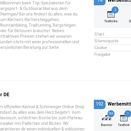
14
Werbemitt
Willkommen beim Top-Spezialisten für
Bergsport- & Outdoorartikel aus dem
2
Chiemgau! Bei uns findest du alles, was du
zum Klettern, Klettersteiggehen,
Textlinks
D
Mountainbiking, Trailrunning, Bergsteigen
oder für Skitouren brauchst. Neben
Start
attraktiven Preisen stehen wir unseren
Stornoquote
Kunden stets mit einer professionellen und
persönlichen Beratung zur Seite.
Cookie
Freigabe
r DE
192
Werbemitt
Im offiziellen Kennel & Schmenger Online Shop
findest du alles was dein Herz begehrt. Vom
185
1
klassisch, schlichten Bootie bis zum Plateau-
Sneaker mit Pailletten und Blüten. Wir
Banner
Textlink
garantieren dir einen individuellen & exklusiven