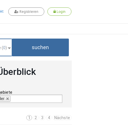
kt
Registrieren
Login
suchen
 (
0
)
Überblick
gebiete
der
1
2
3
4
Nächste