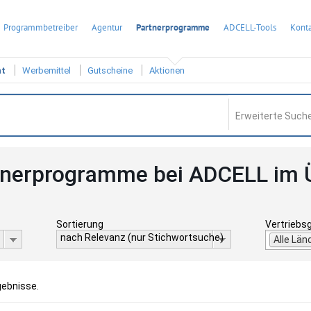
Programmbetreiber
Agentur
Partnerprogramme
ADCELL-Tools
Konta
ht
Werbemittel
Gutscheine
Aktionen
Erweiterte Suche
tnerprogramme bei ADCELL im 
Sortierung
Vertriebs
nach Relevanz (nur Stichwortsuche)
Alle Län
gebnisse.