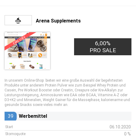
Arena Supplements
EXKLUSIV
6,00%
PRO SALE
In unserem Online-Shop bieten wir eine große Auswahl der begehrtesten
Produkte unter anderem Protein Pulver wie zum Beispiel Whey Protein und
Casein, Pre Workout Booster oder Creatin, Creapure oder Kre-Alkalyn zur
Leistungssteigerung, Aminosäuren wie EAA oder BCAA, Vitamine A-Z oder
D3+K2 und Mineralien, Weight Gainer für die Massephase, kalorienarme und
gesunde Snacks sowie vieles mehr an.
39
Werbemittel
06.10.2020
Start
0 %
Stornoquote