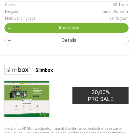
30 Tage
Cookie
bis 6 Wochen
Freigabe
verfügbar
Mobil-Landingpage
Anmelden
Details
Slimbox
20,00%
PRO SALE
Die Slimbox® Stoffwechselkur macht Abnehmen so einfach wie nie zuvor.