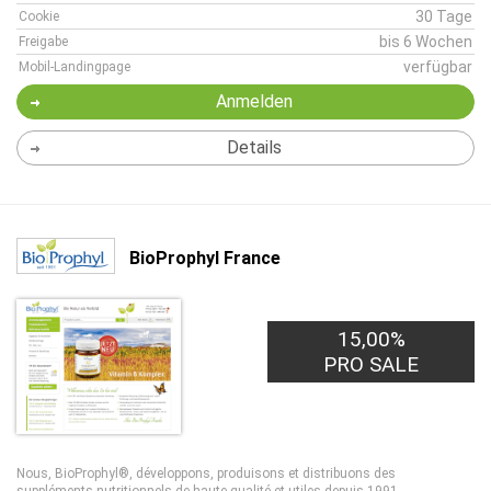
30 Tage
Cookie
bis 6 Wochen
Freigabe
verfügbar
Mobil-Landingpage
Anmelden
Details
BioProphyl France
15,00%
PRO SALE
Nous, BioProphyl®, développons, produisons et distribuons des