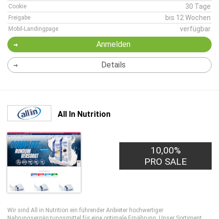
30 Tage
Cookie
bis 12 Wochen
Freigabe
verfügbar
Mobil-Landingpage
Anmelden
Details
All In Nutrition
10,00%
PRO SALE
Wir sind All in Nutrition ein führender Anbieter hochwertiger
Nahrungsergänzungsmittel für eine optimale Ernährung. Unser Sortiment