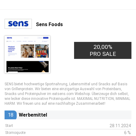
Sens Foods
20,00%
PRO SALE
SENS bietet hochwertige Sportnahrung, Lebensmittel und Snacks auf Basis
von Grillenprotein. Wir bieten eine einzigartige Auswahl von Proteinbars,
Snacks und Proteinpulver im eatsens.com Webshop. Überzeuge dich selbst,
wie lecker diese innovative Proteinquelle ist. MAXIMAL NUTRITION, MINIMAL
HARM. Wir freuen uns auf eine nachhaltige Zusammenarbeit!
18
Werbemittel
28.11.2024
Start
6 %
Stornoquote