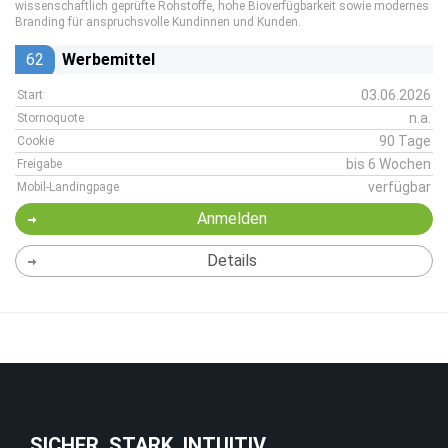
wissenschaftlich geprüfte Rohstoffe, hohe Bioverfügbarkeit sowie modernes
Branding für anspruchsvolle Kundinnen und Kunden.
62
Werbemittel
03.06.2026
Start
n.a.
Stornoquote
90 Tage
Cookie
bis 6 Wochen
Freigabe
verfügbar
Mobil-Landingpage
Anmelden
Details
SICHER. STARK. INTUITIV.